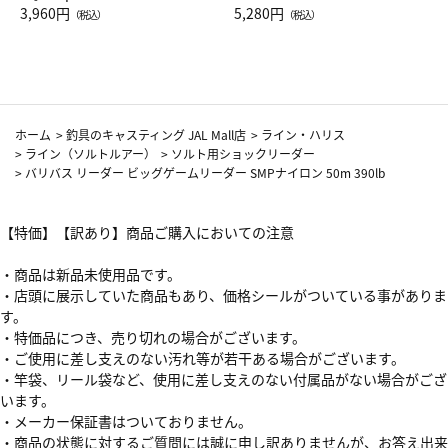
Drop JAL客室乗務員（LC）ス
3,960円
ト（レッドワイン）
5,280円
（税込）
（税込）
カーフ柄
ホーム
>
釣具のキャスティング JAL Mall店
>
ライン・ハリス
>
ライン（ソルトルアー）
>
ソルト用ショックリーダー
>
バリバス リーダー ビッグゲームリーダー SMPナイロン 50m 390lb
【特価】【訳あり】商品ご購入においての注意
・商品は新品未使用品です。
・店頭に展示していた商品もあり、価格シールがついている事がありま
す。
・特価品につき、売り切れの場合がございます。
・ご使用に差し支えのない汚れ等が若干ある場合がございます。
・竿袋、リール袋など、使用に差し支えのない付属品がない場合がござ
います。
・メーカー保証書はついておりません。
・商品の状態に対するご質問には誠に申し訳ありませんが、お答え出来