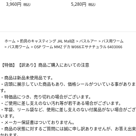
Drop JAL客室乗務員（LC）ス
3,960円
ト（レッドワイン）
5,280円
（税込）
（税込）
カーフ柄
ホーム
>
釣具のキャスティング JAL Mall店
>
バスルアー
>
バス用ワーム
>
バス用ワーム
>
OSP ワーム MMZ デカ W066エサナチュラル 6403066
【特価】【訳あり】商品ご購入においての注意
・商品は新品未使用品です。
・店頭に展示していた商品もあり、価格シールがついている事がありま
す。
・特価品につき、売り切れの場合がございます。
・ご使用に差し支えのない汚れ等が若干ある場合がございます。
・竿袋、リール袋など、使用に差し支えのない付属品がない場合がござ
います。
・メーカー保証書はついておりません。
・商品の状態に対するご質問には誠に申し訳ありませんが、お答え出来
かねます。