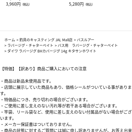
Drop JAL客室乗務員（LC）ス
3,960円
ト（レッドワイン）
5,280円
（税込）
（税込）
カーフ柄
ホーム
>
釣具のキャスティング JAL Mall店
>
バスルアー
>
ラバージグ・チャターベイト
>
バス用 ラバージグ・チャターベイト
>
ダイワ ラバージグ BHカバージグ 14g キタサンホワイト
【特価】【訳あり】商品ご購入においての注意
・商品は新品未使用品です。
・店頭に展示していた商品もあり、価格シールがついている事がありま
す。
・特価品につき、売り切れの場合がございます。
・ご使用に差し支えのない汚れ等が若干ある場合がございます。
・竿袋、リール袋など、使用に差し支えのない付属品がない場合がござ
います。
・メーカー保証書はついておりません。
・商品の状態に対するご質問には誠に申し訳ありませんが、お答え出来