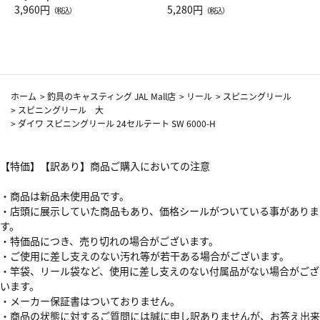
Drop JAL客室乗務員（LC）ス
3,960円
ト（レッドワイン）
5,280円
（税込）
（税込）
カーフ柄
ホーム
>
釣具のキャスティング JAL Mall店
>
リール
>
スピニングリール
>
スピニングリール 大
>
ダイワ スピニングリール 24セルテート SW 6000-H
【特価】【訳あり】商品ご購入においての注意
・商品は新品未使用品です。
・店頭に展示していた商品もあり、価格シールがついている事がありま
す。
・特価品につき、売り切れの場合がございます。
・ご使用に差し支えのない汚れ等が若干ある場合がございます。
・竿袋、リール袋など、使用に差し支えのない付属品がない場合がござ
います。
・メーカー保証書はついておりません。
・商品の状態に対するご質問には誠に申し訳ありませんが、お答え出来