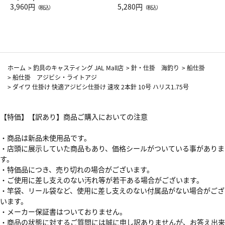
Drop JAL客室乗務員（LC）ス
3,960円
ト（レッドワイン）
5,280円
（税込）
（税込）
カーフ柄
ホーム
>
釣具のキャスティング JAL Mall店
>
針・仕掛 海釣り
>
船仕掛
>
船仕掛 アジビシ・ライトアジ
>
ダイワ 仕掛け 快適アジビシ仕掛け 速攻 2本針 10号 ハリス1.75号
【特価】【訳あり】商品ご購入においての注意
・商品は新品未使用品です。
・店頭に展示していた商品もあり、価格シールがついている事がありま
す。
・特価品につき、売り切れの場合がございます。
・ご使用に差し支えのない汚れ等が若干ある場合がございます。
・竿袋、リール袋など、使用に差し支えのない付属品がない場合がござ
います。
・メーカー保証書はついておりません。
・商品の状態に対するご質問には誠に申し訳ありませんが、お答え出来