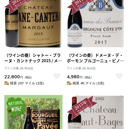
〔ワインの奏〕シャトー・ブラ
〔ワインの奏〕ドメーヌ・デ・
ーヌ・カントナック 2015 / メド
ボーモン ブルゴーニュ・ピノノ
ック格付け第２級シャトー
ワール 2017/ Domaine des
ワインの奏 JAL Mall店
ワインの奏 JAL Mall店
Deuxiemes Grands Crus
Beaumont BOURGOGNE
22,800
4,980
PINOT NOIR 2017
円
（税込）
円
（税込）
積算 207 マイル (1倍)
積算 45 マイル (1倍)