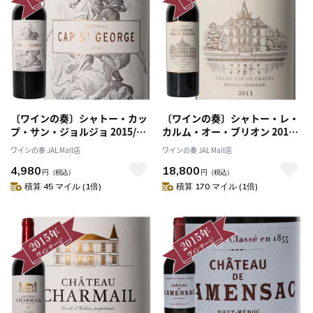
〔ワインの奏〕シャトー・カッ
〔ワインの奏〕シャトー・レ・
プ・サン・ジョルジョ 2015/
カルム・オー・ブリオン 2011/
CHATEAU CAP ST GEORGE
CHATEAU LES CARMES HAUT
ワインの奏 JAL Mall店
ワインの奏 JAL Mall店
2015
BRION 2011
4,980
18,800
円
（税込）
円
（税込）
積算 45 マイル (1倍)
積算 170 マイル (1倍)