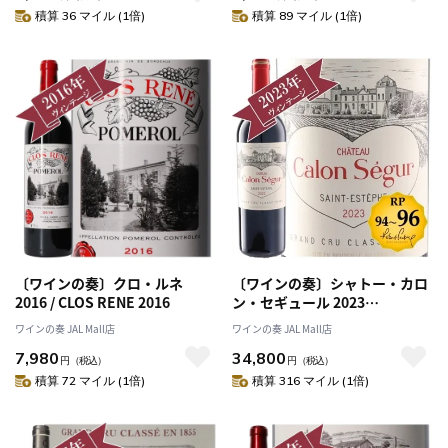
積算 36 マイル (1倍)
積算 89 マイル (1倍)
〔ワインの奏〕クロ・ルネ
〔ワインの奏〕シャトー・カロ
2016 / CLOS RENE 2016
ン・セギュール 2023
/BORDEAUX PRIMEUR 2023 /
ワインの奏 JAL Mall店
ワインの奏 JAL Mall店
メドック格付け第３級
7,980
34,800
Troisiemes Grands Crus
円
（税込）
円
（税込）
【RP(パーカーポイント)94-96
積算 72 マイル (1倍)
積算 316 マイル (1倍)
点を獲得！】