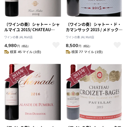
〔ワインの奏〕シャトー・シャ
〔ワインの奏〕シャトー・ド・
ルマイユ 2015/ CHATEAU
カマンサック 2015 / メドック格
CHARMAIL 2015
付け第５級 CINQUIEMES
ワインの奏 JAL Mall店
ワインの奏 JAL Mall店
Grands Crus
4,980
8,500
円
（税込）
円
（税込）
積算 45 マイル (1倍)
積算 77 マイル (1倍)