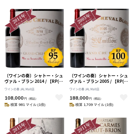
〔ワインの奏〕シャトー・シュ
〔ワインの奏〕シャトー・シュ
ヴァル・ブラン 2014 / 【RP(パ
ヴァル・ブラン 2005 / 【RP(パ
ーカーポイント) 95点を獲
ーカーポイント)100点を獲
ワインの奏 JAL Mall店
ワインの奏 JAL Mall店
得！】
得！】
108,000
188,000
円
（税込）
円
（税込）
積算 981 マイル (1倍)
積算 1,709 マイル (1倍)