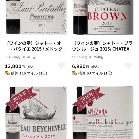
〔ワインの奏〕シャトー・オ
〔ワインの奏〕シャトー・ブラ
ー・バタイエ 2015 / メドック格
ウン ルージュ 2015/ CHATEAU
付け第５級 CINQUIEMES
BROWN ROUGE 2015
ワインの奏 JAL Mall店
ワインの奏 JAL Mall店
Grands Crus
12,800
6,980
円
（税込）
円
（税込）
積算 116 マイル (1倍)
積算 63 マイル (1倍)