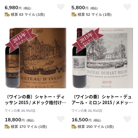
6,980
5,800
円
（税込）
円
（税込）
積算 63 マイル (1倍)
積算 52 マイル (1倍)
〔ワインの奏〕シャトー・ディ
〔ワインの奏〕シャトー・デュ
ッサン 2015 / メドック格付け第
アール・ミロン 2015 / メドック
３級 Troisiemes Grands
格付け第４級 QUATRIEMES
ワインの奏 JAL Mall店
ワインの奏 JAL Mall店
Crus
Grands Crus
18,800
16,500
円
（税込）
円
（税込）
積算 170 マイル (1倍)
積算 150 マイル (1倍)