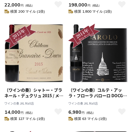
22,000
198,000
【RP(パーカーポイント)100点
円
（税込）
円
（税込）
を獲得！】
積算 200 マイル (1倍)
積算 1,800 マイル (1倍)
〔ワインの奏〕シャトー・ブラ
〔ワインの奏〕コルテ・アッ
ネール・デュクリュ 2015 / メド
ラ・フローラ バローロ DOCG
ック格付け第４級
2014/ Corte Alla Flora
ワインの奏 JAL Mall店
ワインの奏 JAL Mall店
QUATRIEMES Grands Crus
BAROLO DOCG 2014
14,000
6,980
円
（税込）
円
（税込）
積算 127 マイル (1倍)
積算 63 マイル (1倍)