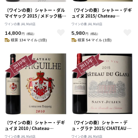
〔ワインの奏〕シャトー・ダル
〔ワインの奏〕シャトー・デギ
マイヤック 2015 / メドック格付
ュイヌ 2015/ Chateau
け第５級 CINQUIEMES
d'Aiguilhe 2015
ワインの奏 JAL Mall店
ワインの奏 JAL Mall店
Grands Crus
14,800
5,980
円
（税込）
円
（税込）
積算 134 マイル (1倍)
積算 54 マイル (1倍)
〔ワインの奏〕シャトー・デギ
〔ワインの奏〕シャトー・デ
ュイヌ 2010 / Chateau
ュ・グラナ 2015/ CHATEAU DU
d'Aiguilhe 2010
GLANA 2015
ワインの奏 JAL Mall店
ワインの奏 JAL Mall店