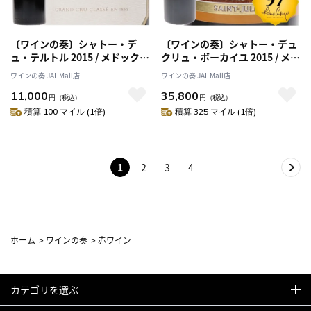
〔ワインの奏〕シャトー・デ
〔ワインの奏〕シャトー・デュ
ュ・テルトル 2015 / メドック格
クリュ・ボーカイユ 2015 / メド
付け第５級 CINQUIEMES
ック格付け第２級シャトー
ワインの奏 JAL Mall店
ワインの奏 JAL Mall店
Grands Crus
Deuxiemes Grands Crus
11,000
35,800
【RP(パーカーポイント)97点を
円
（税込）
円
（税込）
獲得！】
積算 100 マイル (1倍)
積算 325 マイル (1倍)
1
2
3
4
ホーム
>
ワインの奏
>
赤ワイン
カテゴリを選ぶ