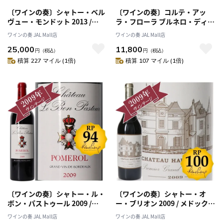
〔ワインの奏〕シャトー・ベル
〔ワインの奏〕コルテ・アッ
ヴュー・モンドット 2013 /
ラ・フローラ ブルネロ・ディ・
CHATEAU BELLEVUE
モンタルチーノDOCG 2015/
ワインの奏 JAL Mall店
ワインの奏 JAL Mall店
MONDOTTE 2013
Corte Alla Flora Brunello di
25,000
11,800
Montalcino DOCG 2015
円
（税込）
円
（税込）
積算 227 マイル (1倍)
積算 107 マイル (1倍)
〔ワインの奏〕シャトー・ル・
〔ワインの奏〕シャトー・オ
ボン・パストゥール 2009 /
ー・ブリオン 2009 / メドック格
【RP(パーカーポイント)94点を
付け第１級シャトー
ワインの奏 JAL Mall店
ワインの奏 JAL Mall店
獲得！】
Premiers Grands Crus