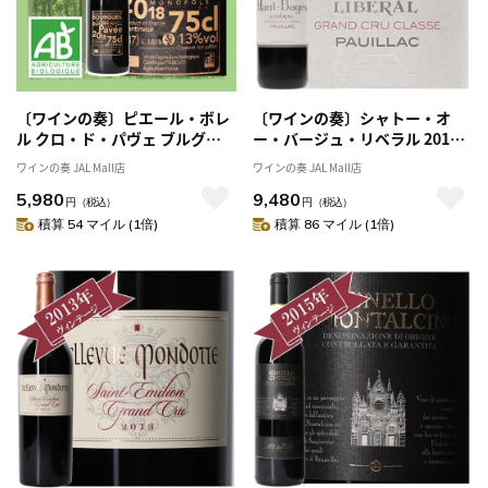
〔ワインの奏〕ピエール・ボレ
〔ワインの奏〕シャトー・オ
ル クロ・ド・パヴェ ブルグイ
ー・バージュ・リベラル 2015 /
ユ 2018/ Pierre Borel Clos de
メドック格付け第５級
ワインの奏 JAL Mall店
ワインの奏 JAL Mall店
Pavee Bourgueil
CINQUIEMES Grands Crus
5,980
9,480
BOURGUEIL 2018
円
（税込）
円
（税込）
積算 54 マイル (1倍)
積算 86 マイル (1倍)