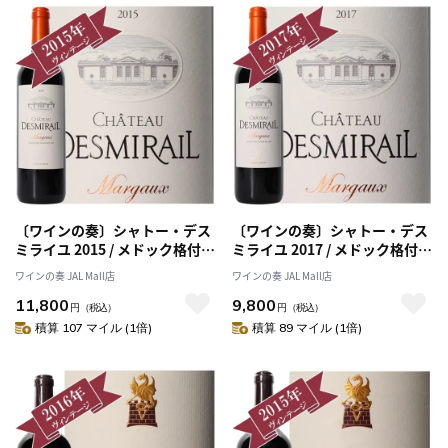
〔ワインの奏〕シャトー・デス
〔ワインの奏〕シャトー・デス
ミライユ 2015 / メドック格付け
ミライユ 2017 / メドック格付け
第３級 Troisiemes Grands
第３級 Troisiemes Grands
ワインの奏 JAL Mall店
ワインの奏 JAL Mall店
Crus
Crus
11,800
9,800
円
（税込）
円
（税込）
積算 107 マイル (1倍)
積算 89 マイル (1倍)