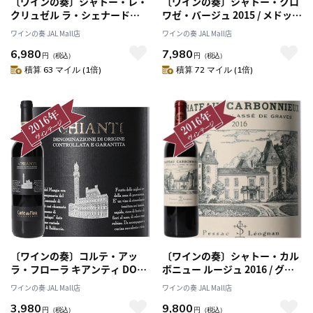
〔ワインの奏〕シャトー・レ・
〔ワインの奏〕シャトー・クロ
クリュゼル ラ・シェナード
ワゼ・バージュ 2015 / メドック
2016 / CHATEAU Les
格付け第５級 CINQUIEMES
ワインの奏 JAL Mall店
ワインの奏 JAL Mall店
Cruzelles LA CHENADE 2016
Grands Crus
6,980
7,980
円
（税込）
円
（税込）
積算 63 マイル (1倍)
積算 72 マイル (1倍)
〔ワインの奏〕コルテ・アッ
〔ワインの奏〕シャトー・カル
ラ・フローラ キアンティ DOCG
ボニュー ルージュ 2016 / グラ
2017 / Corte Alla Flora
ーヴ地区 格付けシャトー
ワインの奏 JAL Mall店
ワインの奏 JAL Mall店
CHIANTI DOCG 2017
Grand Cru Classe de Graves
3,980
9,800
円
（税込）
円
（税込）