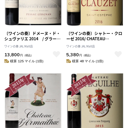
〔ワインの奏〕ドメーヌ・ド・
〔ワインの奏〕シャトー・クロ
シュヴァリエ 2014 / グラーヴ
ーゼ 2016/ CHATEAU
地区 格付けシャトー Grand Cru
CLAUZET 2016
ワインの奏 JAL Mall店
ワインの奏 JAL Mall店
Classe de Graves
13,800
5,380
円
（税込）
円
（税込）
積算 125 マイル (1倍)
積算 48 マイル (1倍)