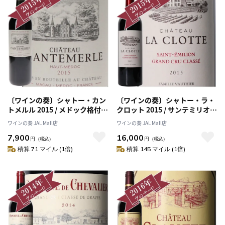
〔ワインの奏〕シャトー・カン
〔ワインの奏〕シャトー・ラ・
トメルル 2015 / メドック格付け
クロット 2015 / サンテミリオン
第５級 CINQUIEMES Grands
格付け 特別級 Grand Cru
ワインの奏 JAL Mall店
ワインの奏 JAL Mall店
Crus
Classe
7,900
16,000
円
（税込）
円
（税込）
積算 71 マイル (1倍)
積算 145 マイル (1倍)