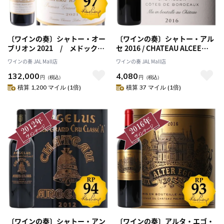
〔ワインの奏〕シャトー・オー
〔ワインの奏〕シャトー・アル
ブリオン 2021 / メドック格
セ 2016 / CHATEAU ALCEE
付け第１級シャトー
2016
ワインの奏 JAL Mall店
ワインの奏 JAL Mall店
Premiers Grands Crus
132,000
4,080
【RP(パーカーポイント)97点を
円
（税込）
円
（税込）
獲得！】
積算 1,200 マイル (1倍)
積算 37 マイル (1倍)
〔ワインの奏〕シャトー・アン
〔ワインの奏〕アルタ・エゴ・