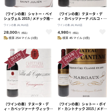
〔ワインの奏〕シャトー・ベイ
〔ワインの奏〕テヌータ・デ
シュヴェル 2015 / メドック格付
ィ・カペッツァーナ バルコ・レ
け第４級 QUATRIEMES
アーレ・ディ・カルミニャーノ
ワインの奏 JAL Mall店
ワインの奏 JAL Mall店
Grands Crus
2016/ Tenuta di Capezzana
28,000
4,980
BARCO REALE DI
円
（税込）
円
（税込）
CARMIGNANO 2016
積算 254 マイル (1倍)
積算 45 マイル (1倍)
〔ワインの奏〕テヌータ・デ
〔ワインの奏〕シャトー・ボイ
ィ・カペッツァーナ ヴィッラ・
ド・カントナック 2015 / メドッ