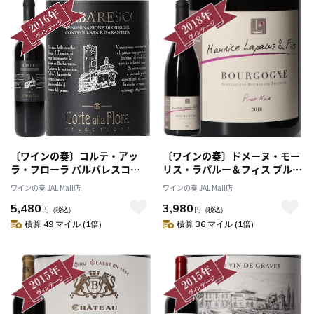
〔ワインの奏〕コルテ・アッ
〔ワインの奏〕ドメーヌ・モー
ラ・フローラ バルバレスコ
リス・ラパルー＆フィス ブルゴ
DOCG 2016 / Corte Alla Flora
ーニュ・ピノ・ノワール 2018/
ワインの奏 JAL Mall店
ワインの奏 JAL Mall店
BARBARESCO DOCG 2016
Domaine Maurice Lapalus &
5,480
3,980
Fils BOURGOGNE PINOT
円
（税込）
円
（税込）
NOIR 2018
積算 49 マイル (1倍)
積算 36 マイル (1倍)