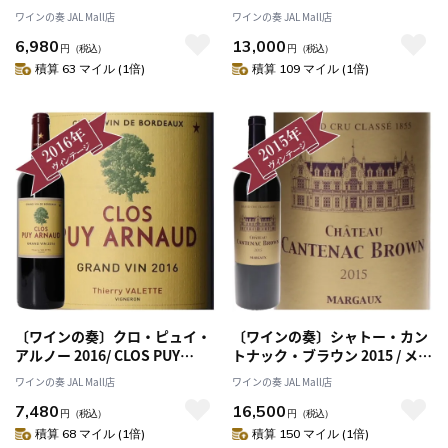
ディ・カペッツァーナ・カルミ
ク格付け第３級 Troisiemes
ワインの奏 JAL Mall店
ワインの奏 JAL Mall店
ニャーノ 2013/ Tenuta di
Grands Crus
6,980
13,000
Capezzana VILLA DI
円
（税込）
円
（税込）
CAPEZZANA CARMIGNANO
積算 63 マイル (1倍)
積算 109 マイル (1倍)
2013
〔ワインの奏〕クロ・ピュイ・
〔ワインの奏〕シャトー・カン
アルノー 2016/ CLOS PUY
トナック・ブラウン 2015 / メド
ARNAUD 2016
ック格付け第３級 Troisiemes
ワインの奏 JAL Mall店
ワインの奏 JAL Mall店
Grands Crus
7,480
16,500
円
（税込）
円
（税込）
積算 68 マイル (1倍)
積算 150 マイル (1倍)