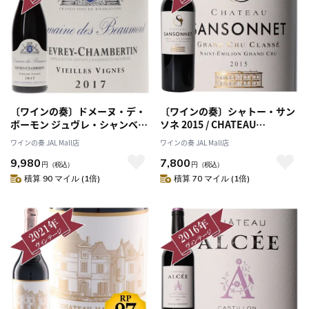
〔ワインの奏〕ドメーヌ・デ・
〔ワインの奏〕シャトー・サン
ボーモン ジュヴレ・シャンベル
ソネ 2015 / CHATEAU
タン・ヴィエイユ・ヴィーニュ
SANSONNET 2015
ワインの奏 JAL Mall店
ワインの奏 JAL Mall店
2017/ Domaine des
9,980
7,800
Beaumont GEVREY
円
（税込）
円
（税込）
CHAMBERTIN VIEILLES
積算 90 マイル (1倍)
積算 70 マイル (1倍)
VIGNES 2017