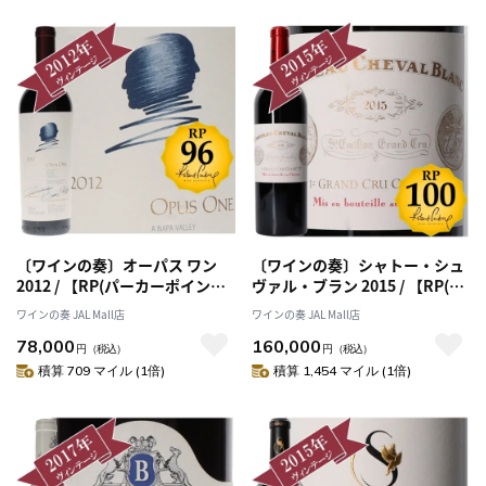
〔ワインの奏〕オーパス ワン
〔ワインの奏〕シャトー・シュ
2012 / 【RP(パーカーポイン
ヴァル・ブラン 2015 / 【RP(パ
ト)96点を獲得！】
ーカーポイント)100点を獲
ワインの奏 JAL Mall店
ワインの奏 JAL Mall店
得！】
78,000
160,000
円
（税込）
円
（税込）
積算 709 マイル (1倍)
積算 1,454 マイル (1倍)