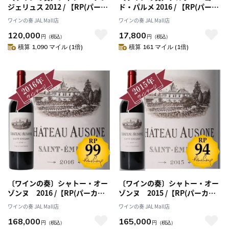
ジェリュス 2012 / 【RP(パーカ
ド・パルメ 2016 / 【RP(パーカ
ーポイント)94点を獲得！】
ーポイント)93点を獲得！】
ワインの奏 JAL Mall店
ワインの奏 JAL Mall店
120,000
17,800
円
（税込）
円
（税込）
積算 1,090 マイル (1倍)
積算 161 マイル (1倍)
〔ワインの奏〕シャトー・オー
〔ワインの奏〕シャトー・オー
ゾンヌ 2016 /【RP(パーカー
ゾンヌ 2015 /【RP(パーカー
ポイント)99点を獲得！】
ポイント)94点を獲得！】
ワインの奏 JAL Mall店
ワインの奏 JAL Mall店
168,000
165,000
円
（税込）
円
（税込）