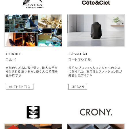
CORBO.
Côte&Ciel
コルボ
コートエシエル
自然のリズムに寄り添い、職人の手か
多忙なプロフェッショナルたちのため
ら生まれる革小物が、使う人の時間を
に作られた、実用性とファッション性が
豊かにする
融合したアイテム
AUTHENTIC
URBAN