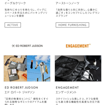
イーグルクリーク
アーストーンノーツ
気持ちにゆとりを持たらし、バッグに
「自然な香りと共に共存し、心豊かに
スペースを作るためにパッキングソリ
過ごす」をコンセプトにしたフレグラン
ューションを提供
スブランド
ACTIVE
HOME FURNISHING
ED ROBERT JUDSON
ENGAGEMENT
エド ロバート ジャドソン
エンゲージメント
"日常の物事をヒントに" 感性をくすぐ
スタイリッシュな美しさと、タフな使用
られる独特なギミックのアイテムを展
にも耐え得る機能性を高度な次元で両
開します
立