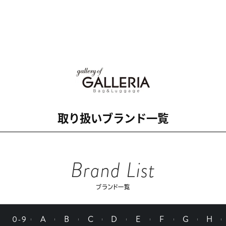
取り扱いブランド一覧
Brand List
ブランド一覧
0-9
A
B
C
D
E
F
G
H