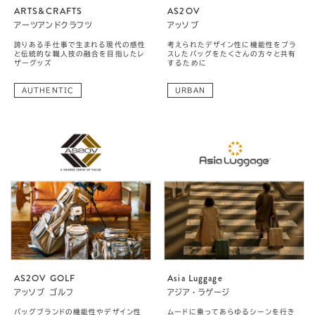
ARTS&CRAFTS
AS2OV
アーツアンドクラフツ
アッソブ
誇りある手仕事で生まれる現代の感性
考えられたデザイン性に機能性をプラ
と伝統的な職人技の融合を目指したレ
スしたバッグをたくさんの方々と共有
ザーグッズ
するために
AUTHENTIC
URBAN
AS2OV GOLF
Asia Luggage
アッソブ ゴルフ
アジア・ラゲージ
バッグブランドの機能性やデザイン性
ムードに乗ってあらゆるシーンを行き