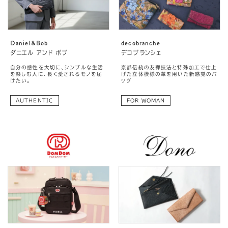
Daniel&Bob
decobranche
ダニエル アンド ボブ
デコブランシェ
自分の感性を大切に、シンプルな生活
京都伝統の友禅技法と特殊加工で仕上
を楽しむ人に、長く愛されるモノを届
げた立体模様の革を用いた新感覚のバ
けたい。
ッグ
AUTHENTIC
FOR WOMAN