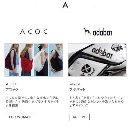
A
ACOC
adabat
アコック
アダバット
ソウルを拠点に、小さな変化で生活に
「上品」「上質」「さわやか」をキーワ
目新しさや快適さをプラスするアイテ
ードに、適度なトレンドを取り入れたウ
ムを提案
ェアやバッグ
FOR WOMAN
ACTIVE