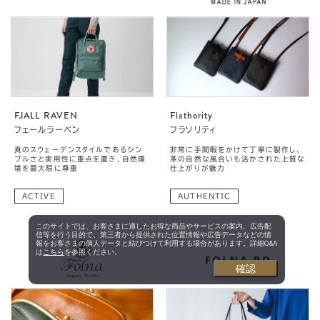
FJALL RAVEN
Flathority
フェールラーベン
フラソリティ
真のスウェーデンスタイルであるシン
非常に手間暇をかけて丁寧に製作し、
プルさと実用性に重点を置き、自然環
革の自然な風合いも活かされた上質な
境を最大限に尊重
仕上がりが魅力
ACTIVE
AUTHENTIC
このサイトでは、お客さまに適したお得な商品やサービスの案内、広告配
信等を行う目的で、第三者から提供された位置情報や広告データなどの情
報をお客さまの個人データと結びつけて利用する場合があります。詳細Q&A
は
こちら
を参照ください。
確認