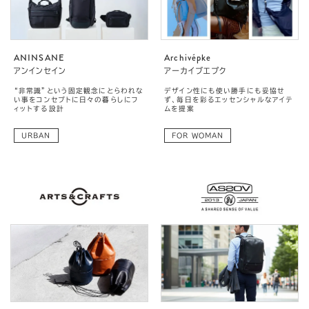
ANINSANE
Archivépke
アンインセイン
アーカイブエプク
“非常識”という固定観念にとらわれな
デザイン性にも使い勝手にも妥協せ
い事をコンセプトに日々の暮らしにフ
ず、毎日を彩るエッセンシャルなアイテ
ィットする設計
ムを提案
URBAN
FOR WOMAN