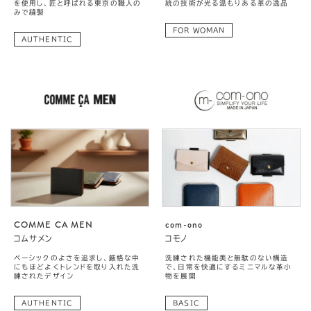
を使用し、匠と呼ばれる東京の職人の
統の技術が光る温もりある革の逸品
みで縫製
FOR WOMAN
AUTHENTIC
COMME CA MEN
com-ono
コムサメン
コモノ
ベーシックのよさを追求し、厳格な中
洗練された機能美と無駄のない構造
にもほどよくトレンドを取り入れた洗
で、日常を快適にするミニマルな革小
練されたデザイン
物を展開
AUTHENTIC
BASIC