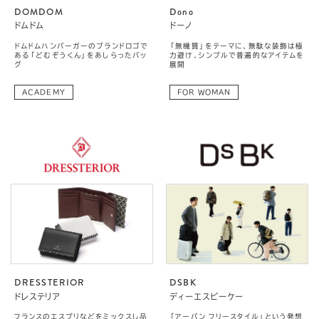
DOMDOM
Dono
ドムドム
ドーノ
ドムドムハンバーガーのブランドロゴで
「無機質」をテーマに、無駄な装飾は極
ある「どむぞうくん」をあしらったバッ
力避け、シンプルで普遍的なアイテムを
グ
展開
ACADEMY
FOR WOMAN
DRESSTERIOR
DSBK
ドレステリア
ディーエスビーケー
フランスのエスプリなどをミックスし品
「アーバン フリースタイル」という発想