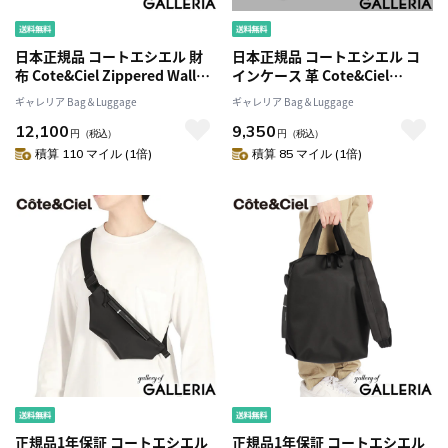
日本正規品 コートエシエル 財
日本正規品 コートエシエル コ
布 Cote&Ciel Zippered Wallet
インケース 革 Cote&Ciel
Recycled Leather ミニ財布 革
Zippered Coin Purse
ギャレリア Bag＆Luggage
ギャレリア Bag＆Luggage
L字ファスナー ブランド メンズ
Recycled Leather 小銭入れ 財
12,100
9,350
レディース 28951
布 ミニ財布 薄い コンパクト ブ
円
（税込）
円
（税込）
ランド メンズ レディース
積算 110 マイル (1倍)
積算 85 マイル (1倍)
28952
正規品1年保証 コートエシエル
正規品1年保証 コートエシエル