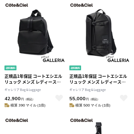
正規品1年保証 コートエシエル
正規品1年保証 コートエシエル
リュック メンズ レディース
リュック メンズ レディース
Cote&Ciel バックパック カジュ
Cote&Ciel バックパック カジュ
ギャレリア Bag＆Luggage
ギャレリア Bag＆Luggage
アル おしゃれ 通勤 通学 ブラン
アル おしゃれ 通勤 通学 ブラン
42,900
55,000
ド 軽量 軽い 小さめ 撥水 コンパ
ド 軽量 軽い 2層 撥水 PC収納 A4
円
（税込）
円
（税込）
クト A4 13.5L Sava S Sleek
13.5L 14inch Yukon Sleek
積算 390 マイル (1倍)
積算 500 マイル (1倍)
Black 29153
Black 29154