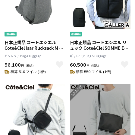
日本正規品 コートエシエル
日本正規品 コートエシエル リ
Cote&Ciel Isar Rucksack M バ
ュック Cote&Ciel SOMME ECO
ックパック リュック(15インチ
YARN バックパック リュックサ
ギャレリア Bag＆Luggage
ギャレリア Bag＆Luggage
対応)
ックメンズ レディース CC-
56,100
60,500
28667
円
（税込）
円
（税込）
積算 510 マイル (1倍)
積算 550 マイル (1倍)