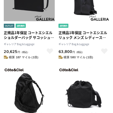
正規品1年保証 コートエシエル
正規品1年保証 コートエシエル
ショルダーバッグ サコッシュ
リュック メンズ レディース
メンズ レディース 斜めがけバ
Cote&Ciel バッグ バックパック
ギャレリア Bag＆Luggage
ギャレリア Bag＆Luggage
ッグ ブランド Cote&Ciel バッ
A4 かっこいい 斜めがけ コンパ
20,625
63,800
グ 小さめ かっこいい 斜めがけ
クト おしゃれ 個性的 ナイロン
円
（税込）
円
（税込）
コンパクト おしゃれ 耐水 1.8L
耐水 17L リュックサック Dala
積算 187 マイル (1倍)
積算 580 マイル (1倍)
Inn S Sleek 28932
Sleek 29112