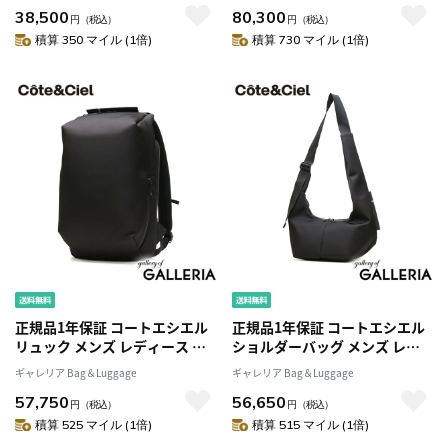
38,500
80,300
れ 軽量 軽い ナイロン 4L ウエス
ンド 16L 36L PC ナイロン Isar
円
（税込）
円
（税込）
トポーチ Isarau S Round
M Round Carbon 29201
積算 350 マイル (1倍)
積算 730 マイル (1倍)
Carbon 29200
正規品1年保証 コートエシエル
正規品1年保証 コートエシエル
リュック メンズ レディース お
ショルダーバッグ メンズ レデ
しゃれ Cote&Ciel カジュアル
ィース Cote&Ciel バッグ 斜め
ギャレリア Bag＆Luggage
ギャレリア Bag＆Luggage
A4 機能性 ブランド 18L PC ナイ
がけ ブランド 軽量 軽い 大人
57,750
56,650
ロン Saru Sleek 29211
14L B5 クロスボディバッグ フ
円
（税込）
円
（税込）
ァスナー Ni Sleek 29212
積算 525 マイル (1倍)
積算 515 マイル (1倍)