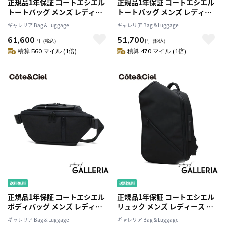
正規品1年保証 コートエシエル
正規品1年保証 コートエシエル
トートバッグ メンズ レディー
トートバッグ メンズ レディー
ス ファスナー付き 大きめ A4 B4
ス A4 Cote&Ciel バッグ 軽量 ブ
ギャレリア Bag＆Luggage
ギャレリア Bag＆Luggage
大容量 Cote&Ciel バッグ 軽量
ランド 縦型 縦 カジュアル ナイ
61,600
51,700
軽い ブランド カジュアル ナイ
ロン 11L 軽い Tib Carbon
円
（税込）
円
（税込）
ロン トート バッグ 34.5L
29199
積算 560 マイル (1倍)
積算 470 マイル (1倍)
Minho Carbon 29198
正規品1年保証 コートエシエル
正規品1年保証 コートエシエル
ボディバッグ メンズ レディー
リュック メンズ レディース 大
ス ワンショルダー Cote&Ciel
容量 おしゃれ Cote&Ciel カジ
ギャレリア Bag＆Luggage
ギャレリア Bag＆Luggage
バッグ ブランド 小さめ おしゃ
ュアル A4 B4 丈夫 機能性 ブラ