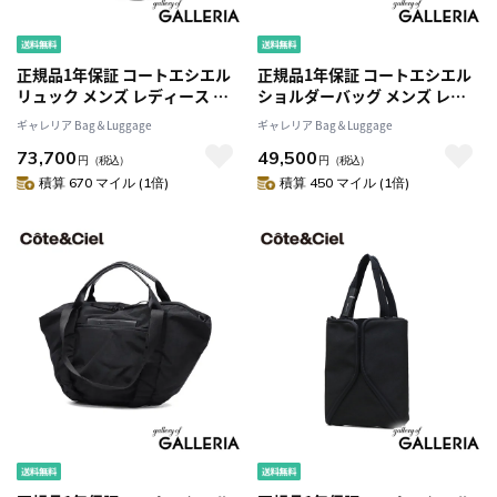
正規品1年保証 コートエシエル
正規品1年保証 コートエシエル
リュック メンズ レディース 大
ショルダーバッグ メンズ レデ
容量 Cote&Ciel バッグ カジュ
ィース Cote&Ciel 小さめ 斜め
ギャレリア Bag＆Luggage
ギャレリア Bag＆Luggage
アル おしゃれ 丈夫 通勤 通学 ナ
がけ ブランド 軽量 大人 巾着 ナ
73,700
49,500
イロン B4 31L PC 15インチ ビ
イロン ショルダー バッグ 13L
円
（税込）
円
（税込）
ジネス バックパック Yalu
15L Uva Carbon 29197
積算 670 マイル (1倍)
積算 450 マイル (1倍)
Carbon 29196