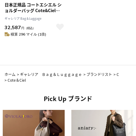
日本正規品 コートエシエル シ
ョルダーバッグ Cote&Ciel
SLEEK NYLON HALA S ADDA
ギャレリア Bag＆Luggage
斜めがけ小さめ ファスナー付き
32,587
マチ拡張 ボディバッグ メンズ
円
（税込）
レディース
積算 296 マイル (1倍)
ホーム
>
ギャレリア Ｂａｇ＆Ｌｕｇｇａｇｅ
>
ブランドリスト
>
C
>
Cote＆Ciel
Pick Up ブランド