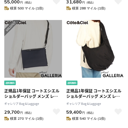
55,000
31,680
ス おしゃれ ブランド 大人 A4
ス おしゃれ ブランド 大人 A4
円
（税込）
円
（税込）
18L PC 14インチ Sormonne
18L PC 16インチ Saru Sleek
積算 500 マイル (1倍)
積算 288 マイル (1倍)
Air Sleek Blue 29080
Blue 29082
正規品1年保証 コートエシエル
正規品1年保証 コートエシエル
ショルダーバッグ メンズ レデ
ショルダーバッグ メンズ レデ
ィース 斜めがけバッグ ブラン
ィース 斜めがけバッグ
ギャレリア Bag＆Luggage
ギャレリア Bag＆Luggage
ド Cote&Ciel 斜めがけ 大人 軽
Cote&Ciel バッグ 大人 ブラン
29,700
59,400
量 4L A5 小さめ ナイロン タブ
ド ナイロン 大きめ 撥水 斜めが
円
（税込）
円
（税込）
レット コンパクト 2層 おしゃれ
け かっこいい 黒 A4 25L Hyco
積算 270 マイル (1倍)
積算 540 マイル (1倍)
Inn M Sleek 29083
Smooth Black 29088