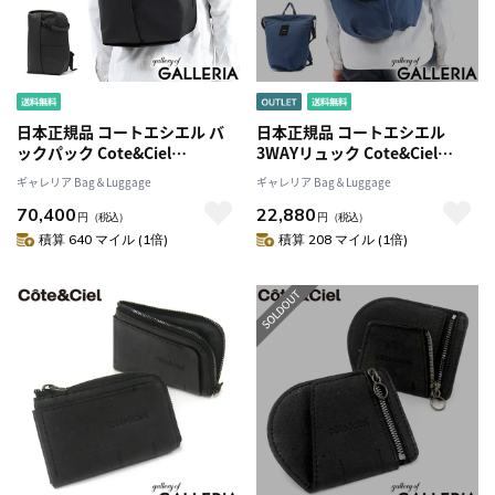
日本正規品 コートエシエル バ
日本正規品 コートエシエル
ックパック Cote&Ciel
3WAYリュック Cote&Ciel
SORMONNE OBSIDIAN
TYCHO SOFT リュックサック
ギャレリア Bag＆Luggage
ギャレリア Bag＆Luggage
BLACK リュック 通勤 A4 B4 PC
バックパック 3WAY ショルダー
70,400
22,880
撥水 大容量 メンズ レディース
バッグ トートバッグ A4 ノート
円
（税込）
円
（税込）
ブラック
PC 13インチ 撥水 通勤 メンズ
積算 640 マイル (1倍)
積算 208 マイル (1倍)
レディース 28923