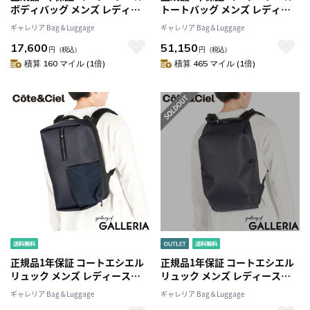
ボディバッグ メンズ レディー
トートバッグ メンズ レディー
ス Cote&Ciel ブランド かっこ
ス 大きめ A4 ファスナー付き
ギャレリア Bag＆Luggage
ギャレリア Bag＆Luggage
いい 小さめ 小さい ミニショル
Cote&Ciel 通勤 軽量 軽い ブラ
17,600
51,150
ダーバッグ 斜めがけバッグ ウ
ンド 縦型 縦 ナイロン 2WAY 斜
円
（税込）
円
（税込）
エストバッグ 黒 2.6L Adda
めがけ タブレット 17.5L Rour
積算 160 マイル (1倍)
積算 465 マイル (1倍)
Sleek Black 29084
Sleek Black 29087
正規品1年保証 コートエシエル
正規品1年保証 コートエシエル
リュック メンズ レディース
リュック メンズ レディース
Cote&Ciel バックパック 小さめ
Cote&Ciel バックパック 小さめ
ギャレリア Bag＆Luggage
ギャレリア Bag＆Luggage
小さい 通勤 カジュアル ビジネ
小さい 通勤 カジュアル ビジネ