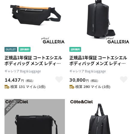
正規品1年保証 コートエシエル
正規品1年保証 コートエシエル
ボディバッグ メンズ レディー
ボディバッグ メンズ レディー
ス Cote&Ciel ウエストバッグ
ス Cote&Ciel ボディ バッグ ブ
ギャレリア Bag＆Luggage
ギャレリア Bag＆Luggage
カジュアル おしゃれ ブランド
ランド 小さめ クロスボディバ
14,437
30,800
軽量 軽い 小さめ 撥水 1.2L
ッグ かっこいい 斜めがけ コン
円
（税込）
円
（税込）
Isarau XS Sleek Black Color
パクト おしゃれ 個性的 耐水
積算 131 マイル (1倍)
積算 280 マイル (1倍)
accent 29172
3.5L Ens Sleek 29152