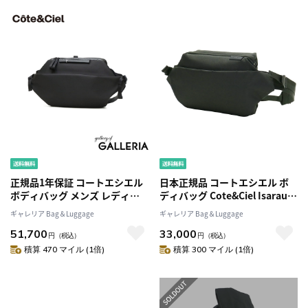
正規品1年保証 コートエシエル
日本正規品 コートエシエル ボ
ボディバッグ メンズ レディー
ディバッグ Cote&Ciel Isarau
ス ワンショルダー Cote&Ciel
Eco Yarn エコヤーン 斜め掛け
ギャレリア Bag＆Luggage
ギャレリア Bag＆Luggage
バッグ ブランド おしゃれ 軽量
ワンショルダー コンパクト メ
51,700
33,000
軽い スリングバッグ 14.5L PC
ンズ レディース CC-28499 CC-
円
（税込）
円
（税込）
タブレット B5 斜めがけ Isarau
28500
積算 470 マイル (1倍)
積算 300 マイル (1倍)
L Sleek 29213