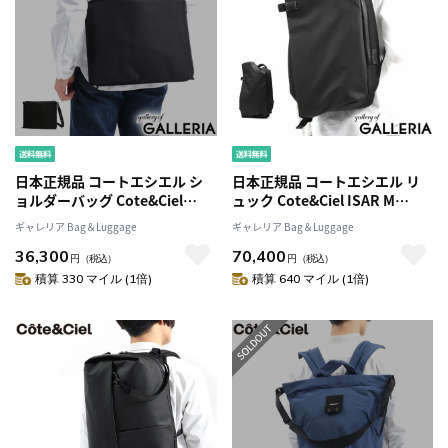
日本正規品 コートエシエル シ
日本正規品 コートエシエル リ
ョルダーバッグ Cote&Ciel
ュック Cote&Ciel ISAR M
3WAY バッグ Inn L Sleek 斜め
Obsidian イザール リュックサ
ギャレリア Bag＆Luggage
ギャレリア Bag＆Luggage
がけバッグ A4 肩掛け 軽量 2層
ック 通勤 通学 A4 B4 大容量 2層
36,300
70,400
PC収納 ビジネス 通勤 通勤バッ
ノートPC 撥水 メンズ レディー
円
（税込）
円
（税込）
グ メンズ レディース 28908
ス 28620
積算 330 マイル (1倍)
積算 640 マイル (1倍)