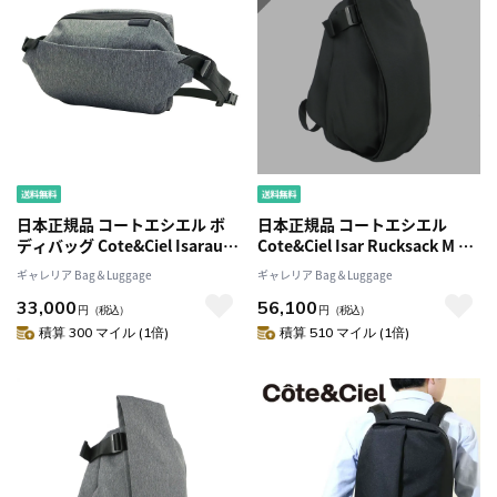
日本正規品 コートエシエル ボ
日本正規品 コートエシエル
ディバッグ Cote&Ciel Isarau
Cote&Ciel Isar Rucksack M バ
Eco Yarn エコヤーン 斜め掛け
ックパック リュック(15インチ
ギャレリア Bag＆Luggage
ギャレリア Bag＆Luggage
ワンショルダー コンパクト メ
対応)
33,000
56,100
ンズ レディース CC-28499 CC-
円
（税込）
円
（税込）
28500
積算 300 マイル (1倍)
積算 510 マイル (1倍)