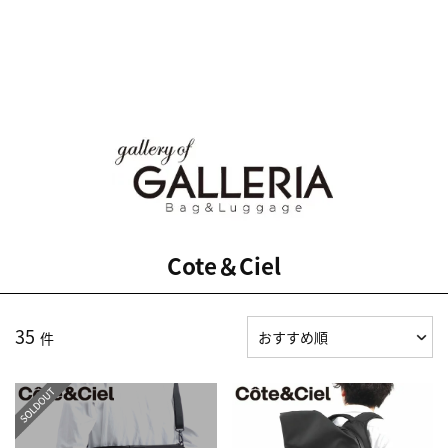
Cote＆Ciel
35
件