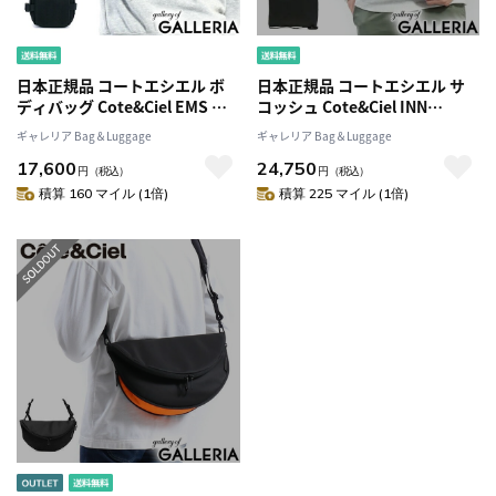
日本正規品 コートエシエル ボ
日本正規品 コートエシエル サ
ディバッグ Cote&Ciel EMS ワ
コッシュ Cote&Ciel INN
ンショルダー BALLISTIC
MEDIUM ショルダーバッグ
ギャレリア Bag＆Luggage
ギャレリア Bag＆Luggage
BLACK斜めがけ メンズ レディ
COATEDCANVAS 斜めがけ メン
17,600
24,750
ース CC-28767
ズ レディース CC-28763
円
（税込）
円
（税込）
積算 160 マイル (1倍)
積算 225 マイル (1倍)