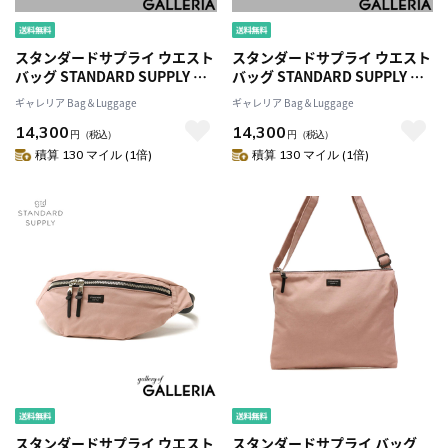
スタンダードサプライ ウエスト
スタンダードサプライ ウエスト
バッグ STANDARD SUPPLY ウ
バッグ STANDARD SUPPLY ウ
エストポーチ SIMPLICITY ファ
エストポーチ SIMPLICITY ファ
ギャレリア Bag＆Luggage
ギャレリア Bag＆Luggage
ニーパック斜めがけボディバッ
ニーパック斜めがけボディバッ
14,300
14,300
グ 薄型 シンプル ユニセックス
グ 薄型 シンプル ユニセックス
円
（税込）
円
（税込）
メンズ レディース FANNY PACK
メンズ レディース FANNY PACK
積算 130 マイル (1倍)
積算 130 マイル (1倍)
スタンダードサプライ ウエスト
スタンダードサプライ バッグ