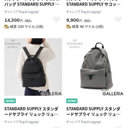
バッグ STANDARD SUPPLY ウ
STANDARD SUPPLY サコッシ
エストポーチ SIMPLICITY ファ
ュ ショルダーバッグ
ギャレリア Bag＆Luggage
ギャレリア Bag＆Luggage
ニーパック斜めがけボディバッ
SIMPLICITY ミュゼット斜めが
14,300
9,900
グ 薄型 シンプル ユニセックス
け 薄い マチなし 小さめ シンプ
円
（税込）
円
（税込）
メンズ レディース FANNY PACK
ル ユニセックス メンズ レディ
積算 130 マイル (1倍)
積算 90 マイル (1倍)
ース カジュアル MUSETTE
STANDARD SUPPLY スタンダ
STANDARD SUPPLY スタンダ
ードサプライ リュック リュッ
ードサプライ リュック リュッ
クサック 13L A4 日本製
クサック 13L A4 日本製
ギャレリア Bag＆Luggage
ギャレリア Bag＆Luggage
SIMPLICITY NEW TINY
SIMPLICITY NEW TINY