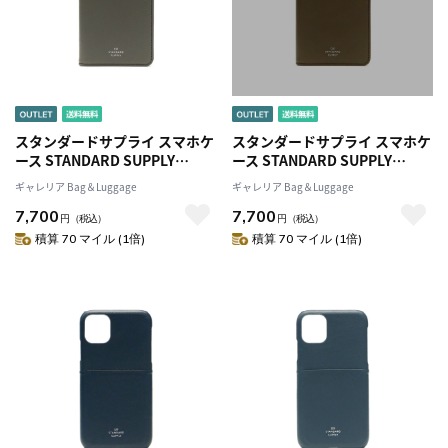
スタンダードサプライ スマホケ
スタンダードサプライ スマホケ
ース STANDARD SUPPLY
ース STANDARD SUPPLY
iPhoneケース PAL iPhone 11
iPhoneケース PAL iPhone 11
ギャレリア Bag＆Luggage
ギャレリア Bag＆Luggage
BOOKCASEスマホカバー 携帯
BOOKCASEスマホカバー 携帯
7,700
7,700
ケース iPhone11 手帳型 ケース
ケース iPhone11 手帳型 ケース
円
（税込）
円
（税込）
カバー 本革 カード収納 日本製
カバー 本革 カード収納 日本製
積算 70 マイル (1倍)
積算 70 マイル (1倍)
ブランド メンズ レディース
ブランド メンズ レディース