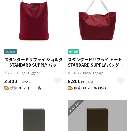
スタンダードサプライ ショルダ
スタンダードサプライ トート
ー STANDARD SUPPLY バッグ
STANDARD SUPPLY バッグ
DAILY NYLON ショルダーバッ
DAILY NYLON トートバッグ 無
ギャレリア Bag＆Luggage
ギャレリア Bag＆Luggage
グ 斜めがけ A4軽量 レディース
地 マザーズバッグ軽量 大容量
3,300
8,800
メンズ 薄マチ 縦長 撥水
ナイロン メンズ レディース 撥
円
（税込）
円
（税込）
SHOULDER TALL
水 TOTE L
積算 30 マイル (1倍)
積算 80 マイル (1倍)