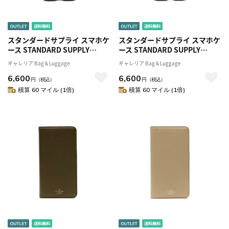
スタンダードサプライ スマホケ
スタンダードサプライ スマホケ
ース STANDARD SUPPLY
ース STANDARD SUPPLY
iPhoneケース PAL iPhone 11
iPhoneケース PAL iPhone 11
ギャレリア Bag＆Luggage
ギャレリア Bag＆Luggage
CASEスマホカバー 携帯ケース
CASEスマホカバー 携帯ケース
6,600
6,600
iPhone11 ケース カバー 本革
iPhone11 ケース カバー 本革
円
（税込）
円
（税込）
カード収納 日本製 ブランド メ
カード収納 日本製 ブランド メ
積算 60 マイル (1倍)
積算 60 マイル (1倍)
ンズ レディース
ンズ レディース