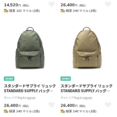
14,520
26,400
メンズ レディース ファスナー
A4 大きめ メンズ レディース ユ
円
（税込）
円
（税込）
ユニセックス カジュアル 限定
ニセックス カジュアル 限定
積算 132 マイル (1倍)
積算 240 マイル (1倍)
DAILY DAYPACK
COMMUTE DAYPACK
スタンダードサプライ リュック
スタンダードサプライ リュック
STANDARD SUPPLY バッグ
STANDARD SUPPLY バッグ
SIMPLICITY CORDURA リュッ
SIMPLICITY CORDURA リュッ
ギャレリア Bag＆Luggage
ギャレリア Bag＆Luggage
クサックシンプル通学 通勤 B4
クサックシンプル通学 通勤 B4
26,400
26,400
A4 大きめ メンズ レディース ユ
A4 大きめ メンズ レディース ユ
円
（税込）
円
（税込）
ニセックス カジュアル 限定
ニセックス カジュアル 限定
積算 240 マイル (1倍)
積算 240 マイル (1倍)
COMMUTE DAYPACK
COMMUTE DAYPACK