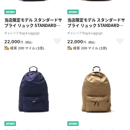
当店限定モデル スタンダードサ
当店限定モデル スタンダードサ
プライ リュック STANDARD
プライ リュック STANDARD
SUPPLY リュックサック
SUPPLY リュックサック
ギャレリア Bag＆Luggage
ギャレリア Bag＆Luggage
SIMPLICITY デイパック バック
SIMPLICITY デイパック バック
22,000
22,000
パック 通学 通勤 B4 大容量 メン
パック 通学 通勤 B4 大容量 メン
円
（税込）
円
（税込）
ズ レディース 別注 VENTILE
ズ レディース 別注 VENTILE
積算 200 マイル (1倍)
積算 200 マイル (1倍)
COMMUTE DAYPACK
COMMUTE DAYPACK