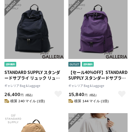
STANDARD SUPPLY スタンダ
【セール40%OFF】STANDARD
ードサプライ リュック リュッ
SUPPLY スタンダードサプライ
クサック 22L A4 B4 日本製
リュック リュックサック 22L
ギャレリア Bag＆Luggage
ギャレリア Bag＆Luggage
SIMPLICITY COMMUTE
A4 B4 日本製 SIMPLICITY
26,400
15,840
DAYPACK
COMMUTE DAYPACK
円
（税込）
円
（税込）
積算 240 マイル (1倍)
積算 144 マイル (1倍)