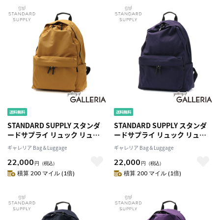
STANDARD SUPPLY スタンダ
STANDARD SUPPLY スタンダ
ードサプライ リュック リュッ
ードサプライ リュック リュッ
クサック 13L A4 日本製
クサック 13L A4 日本製
ギャレリア Bag＆Luggage
ギャレリア Bag＆Luggage
SIMPLICITY NEW TINY
SIMPLICITY NEW TINY
22,000
22,000
DAYPACK
DAYPACK
円
（税込）
円
（税込）
積算 200 マイル (1倍)
積算 200 マイル (1倍)