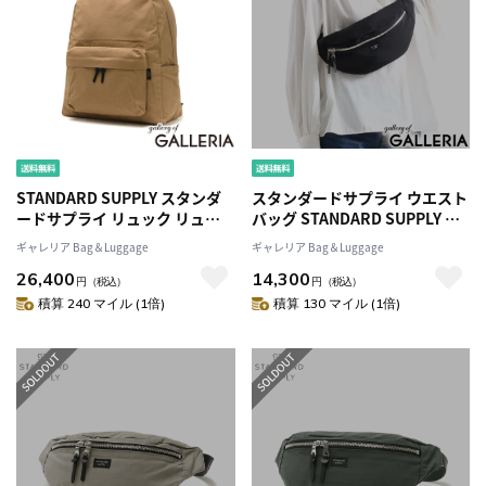
STANDARD SUPPLY スタンダ
スタンダードサプライ ウエスト
ードサプライ リュック リュッ
バッグ STANDARD SUPPLY ウ
クサック 22L A4 B4 日本製
エストポーチ SIMPLICITY ファ
ギャレリア Bag＆Luggage
ギャレリア Bag＆Luggage
SIMPLICITY COMMUTE
ニーパック斜めがけボディバッ
26,400
14,300
DAYPACK
グ 薄型 シンプル ユニセックス
円
（税込）
円
（税込）
メンズ レディース FANNY PACK
積算 240 マイル (1倍)
積算 130 マイル (1倍)