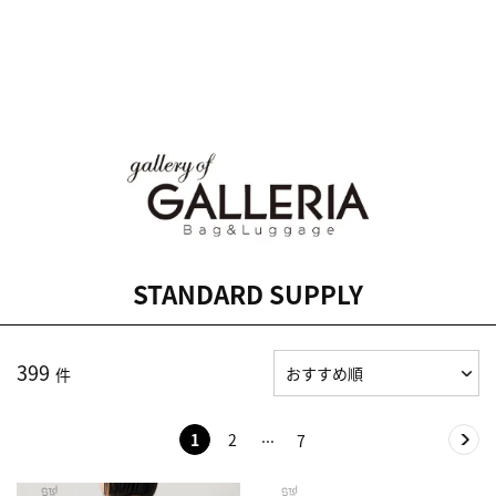
STANDARD SUPPLY
399
件
1
2
7