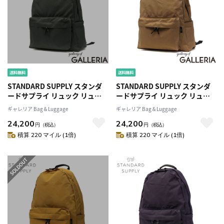
STANDARD SUPPLY スタンダ
STANDARD SUPPLY スタンダ
ードサプライ リュック リュッ
ードサプライ リュック リュッ
クサック アウトドア 17L A4 日
クサック アウトドア 17L A4 日
ギャレリア Bag＆Luggage
ギャレリア Bag＆Luggage
本製 SIMPLICITY DAILY
本製 SIMPLICITY DAILY
24,200
24,200
DAYPACK
DAYPACK
円
（税込）
円
（税込）
積算 220 マイル (1倍)
積算 220 マイル (1倍)