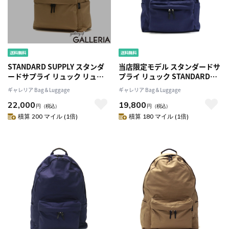
STANDARD SUPPLY スタンダ
当店限定モデル スタンダードサ
ードサプライ リュック リュッ
プライ リュック STANDARD
クサック 13L A4 日本製
SUPPLY リュックサック
ギャレリア Bag＆Luggage
ギャレリア Bag＆Luggage
SIMPLICITY NEW TINY
SIMPLICITY デイパック バック
22,000
19,800
DAYPACK
パック 通学 通勤 A4 メンズ レデ
円
（税込）
円
（税込）
ィース 別注 VENTILE DAILY
積算 200 マイル (1倍)
積算 180 マイル (1倍)
DAYPACK