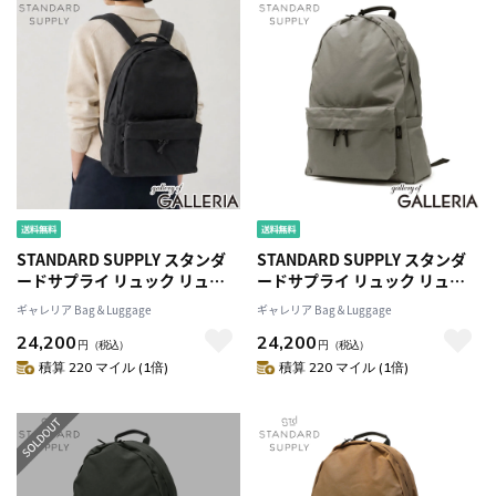
STANDARD SUPPLY スタンダ
STANDARD SUPPLY スタンダ
ードサプライ リュック リュッ
ードサプライ リュック リュッ
クサック アウトドア 17L A4 日
クサック アウトドア 17L A4 日
ギャレリア Bag＆Luggage
ギャレリア Bag＆Luggage
本製 SIMPLICITY DAILY
本製 SIMPLICITY DAILY
24,200
24,200
DAYPACK
DAYPACK
円
（税込）
円
（税込）
積算 220 マイル (1倍)
積算 220 マイル (1倍)