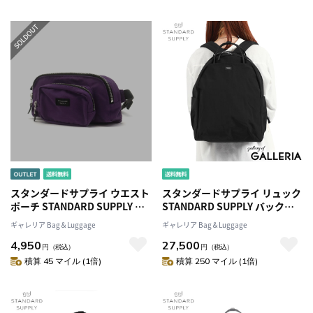
ランド メンズ レディース
ランド メンズ レディース
スタンダードサプライ ウエスト
スタンダードサプライ リュック
ポーチ STANDARD SUPPLY ウ
STANDARD SUPPLY バックパ
エストバッグ SIMPLICITY
ック SIMPLICITY WALLAROO
ギャレリア Bag＆Luggage
ギャレリア Bag＆Luggage
WAIST BAG ポーチ 斜めがけバ
リュックサック 軽量 通学 大き
4,950
27,500
ッグ ショルダー 斜めがけ 小さ
め バッグ A4 通勤 シンプル 日本
円
（税込）
円
（税込）
め ミニ 軽量 シンプル 日本製 ブ
製 ブランド メンズ レディース
積算 45 マイル (1倍)
積算 250 マイル (1倍)
ランド メンズ レディース