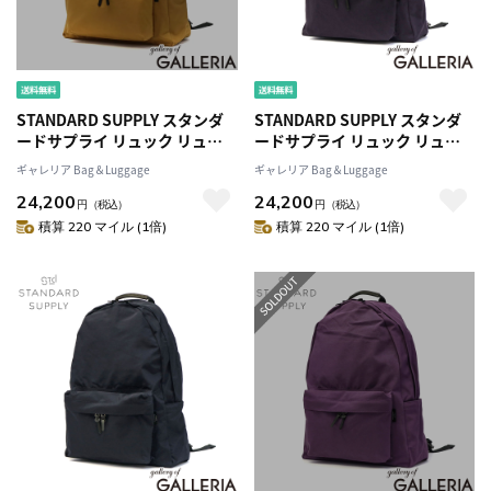
STANDARD SUPPLY スタンダ
STANDARD SUPPLY スタンダ
ードサプライ リュック リュッ
ードサプライ リュック リュッ
クサック アウトドア 17L A4 日
クサック アウトドア 17L A4 日
ギャレリア Bag＆Luggage
ギャレリア Bag＆Luggage
本製 SIMPLICITY DAILY
本製 SIMPLICITY DAILY
24,200
24,200
DAYPACK
DAYPACK
円
（税込）
円
（税込）
積算 220 マイル (1倍)
積算 220 マイル (1倍)