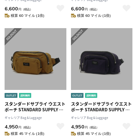
ProCASEスマホカバー 携帯ケ
ProCASEスマホカバー 携帯ケ
6,600
6,600
ース iPhone11Pro ケース カバ
ース iPhone11Pro ケース カバ
円
（税込）
円
（税込）
ー 本革 カード収納 日本製 ブラ
ー 本革 カード収納 日本製 ブラ
積算 60 マイル (1倍)
積算 60 マイル (1倍)
ンド メンズ レディース
ンド メンズ レディース
スタンダードサプライ ウエスト
スタンダードサプライ ウエスト
ポーチ STANDARD SUPPLY ウ
ポーチ STANDARD SUPPLY ウ
エストバッグ SIMPLICITY
エストバッグ SIMPLICITY
ギャレリア Bag＆Luggage
ギャレリア Bag＆Luggage
WAIST BAG ポーチ 斜めがけバ
WAIST BAG ポーチ 斜めがけバ
4,950
4,950
ッグ ショルダー 斜めがけ 小さ
ッグ ショルダー 斜めがけ 小さ
円
（税込）
円
（税込）
め ミニ 軽量 シンプル 日本製 ブ
め ミニ 軽量 シンプル 日本製 ブ
積算 45 マイル (1倍)
積算 45 マイル (1倍)