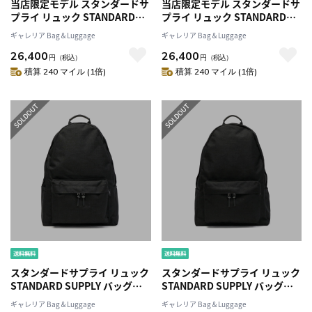
当店限定モデル スタンダードサ
当店限定モデル スタンダードサ
プライ リュック STANDARD
プライ リュック STANDARD
SUPPLY リュックサック
SUPPLY リュックサック
ギャレリア Bag＆Luggage
ギャレリア Bag＆Luggage
SIMPLICITY デイパック バック
SIMPLICITY デイパック バック
26,400
26,400
パック 通学 通勤 B4 大容量 メン
パック 通学 通勤 B4 大容量 メン
円
（税込）
円
（税込）
ズ レディース 別注 VENTILE
ズ レディース 別注 VENTILE
積算 240 マイル (1倍)
積算 240 マイル (1倍)
LARGE DAYPACK
LARGE DAYPACK
スタンダードサプライ リュック
スタンダードサプライ リュック
STANDARD SUPPLY バッグ
STANDARD SUPPLY バッグ
SIMPLICITY CORDURA リュッ
SIMPLICITY CORDURA リュッ
ギャレリア Bag＆Luggage
ギャレリア Bag＆Luggage
クサックシンプル通学 通勤 A4
クサックシンプル通学 通勤 B4