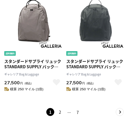
スタンダードサプライ リュック
スタンダードサプライ リュック
STANDARD SUPPLY バックパ
STANDARD SUPPLY バックパ
ック SIMPLICITY WALLAROO
ック SIMPLICITY WALLAROO
ギャレリア Bag＆Luggage
ギャレリア Bag＆Luggage
リュックサック 軽量 通学 大き
リュックサック 軽量 通学 大き
27,500
27,500
め バッグ A4 通勤 シンプル 日本
め バッグ A4 通勤 シンプル 日本
円
（税込）
円
（税込）
製 ブランド メンズ レディース
製 ブランド メンズ レディース
積算 250 マイル (1倍)
積算 250 マイル (1倍)
1
2
7