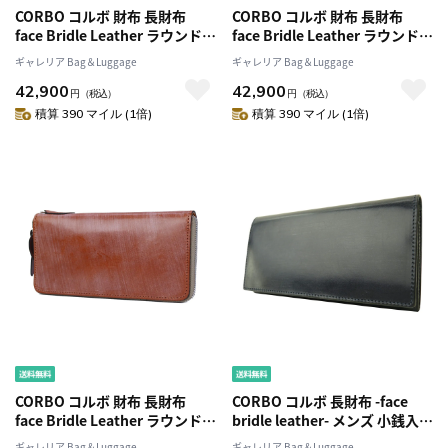
CORBO コルボ 財布 長財布
CORBO コルボ 財布 長財布
face Bridle Leather ラウンドフ
face Bridle Leather ラウンドフ
ァスナー メンズ レディース 長
ァスナー メンズ レディース 長
ギャレリア Bag＆Luggage
ギャレリア Bag＆Luggage
サイフ1LD-0223
サイフ1LD-0223
42,900
42,900
円
（税込）
円
（税込）
積算 390 マイル (1倍)
積算 390 マイル (1倍)
CORBO コルボ 財布 長財布
CORBO コルボ 長財布 -face
face Bridle Leather ラウンドフ
bridle leather- メンズ 小銭入れ
ァスナー メンズ レディース 長
なし 札入れ フェイスブライド
ギャレリア Bag＆Luggage
ギャレリア Bag＆Luggage