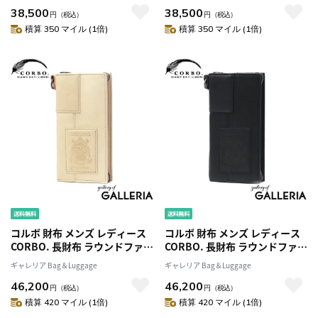
38,500
38,500
ランド 本革 革 レザー 縦型 ウォ
ランド 本革 革 レザー 縦型 ウォ
円
（税込）
円
（税込）
レット 日本製 equines 札入れ
レット 日本製 equines 札入れ
積算 350 マイル (1倍)
積算 350 マイル (1倍)
(縦) 1LE-0306
(縦) 1LE-0306
コルボ 財布 メンズ レディース
コルボ 財布 メンズ レディース
CORBO. 長財布 ラウンドファス
CORBO. 長財布 ラウンドファス
ナー 大容量 小銭入れ カード収
ナー 大容量 小銭入れ カード収
ギャレリア Bag＆Luggage
ギャレリア Bag＆Luggage
納 おしゃれ ブランド 本革 革 レ
納 おしゃれ ブランド 本革 革 レ
46,200
46,200
ザー 大人 ウォレット ロングウ
ザー 大人 ウォレット ロングウ
円
（税込）
円
（税込）
ォレット 日本製 equines 束入
ォレット 日本製 equines 束入
積算 420 マイル (1倍)
積算 420 マイル (1倍)
れ 1LE-0307
れ 1LE-0307