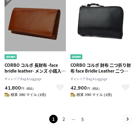
CORBO コルボ 長財布 -face
CORBO コルボ 財布 二つ折り財
bridle leather- メンズ 小銭入れ
布 face Bridle Leather 二つ折
なし 札入れ フェイスブライド
り ファスナー 小銭入れあり メ
ギャレリア Bag＆Luggage
ギャレリア Bag＆Luggage
ルレザー 革1LD-0224
ンズレディース 1LD-0225
41,800
42,900
円
（税込）
円
（税込）
積算 380 マイル (1倍)
積算 390 マイル (1倍)
1
2
5