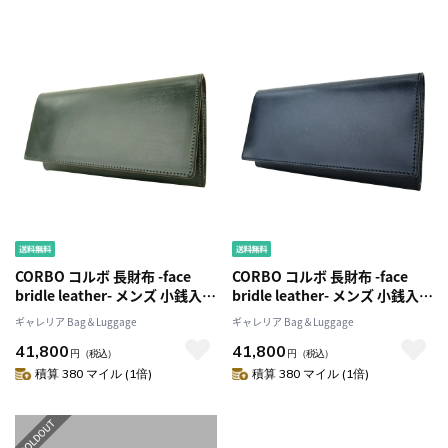
CORBO コルボ 長財布 -face
CORBO コルボ 長財布 -face
bridle leather- メンズ 小銭入れ
bridle leather- メンズ 小銭入れ
なし 札入れ フェイスブライド
なし 札入れ フェイスブライド
ギャレリア Bag＆Luggage
ギャレリア Bag＆Luggage
ルレザー 革1LD-0224
ルレザー 革1LD-0224
41,800
41,800
円
（税込）
円
（税込）
積算 380 マイル (1倍)
積算 380 マイル (1倍)