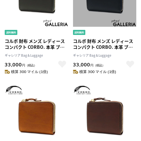
コルボ 財布 メンズ レディース
コルボ 財布 メンズ レディース
コンパクト CORBO. 本革 ブラ
コンパクト CORBO. 本革 ブラ
ンド ファスナー 黒 日本製 ミニ
ンド ファスナー 黒 日本製 ミニ
ギャレリア Bag＆Luggage
ギャレリア Bag＆Luggage
財布 小さめ 小さい 軽量 革 レザ
財布 小さめ 小さい 軽量 革 レザ
33,000
33,000
ー おしゃれ シンプル カジュア
ー おしゃれ シンプル カジュア
円
（税込）
円
（税込）
ル SLATE L字ファスナー コンパ
ル SLATE L字ファスナー コンパ
積算 300 マイル (1倍)
積算 300 マイル (1倍)
クト財布 8LC-0415
クト財布 8LC-0415