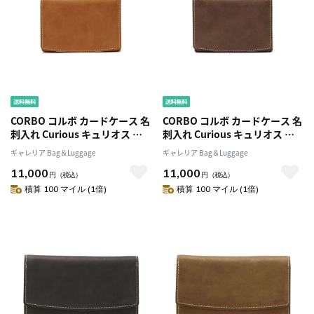
CORBO コルボ カードケース 名
CORBO コルボ カードケース 名
刺入れ Curious キュリオス メ
刺入れ Curious キュリオス メ
ンズ 革 ワックスレザー 限定カ
ンズ 革 ワックスレザー 限定カ
ギャレリア Bag＆Luggage
ギャレリア Bag＆Luggage
ラー 8LO-1109
ラー 8LO-1109
11,000
11,000
円
（税込）
円
（税込）
積算 100 マイル (1倍)
積算 100 マイル (1倍)