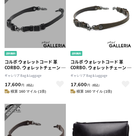
コルボ ウォレットコード 革
コルボ ウォレットコード 革
CORBO. ウォレットチェーン 本
CORBO. ウォレットチェーン 本
革 レザー 馬革 財布 ウォレット
革 レザー 馬革 財布 ウォレット
ギャレリア Bag＆Luggage
ギャレリア Bag＆Luggage
コード 紐 チェーン 落下防止 落
コード 紐 チェーン 落下防止 落
17,600
17,600
下予防 おしゃれ ブランド メン
下予防 おしゃれ ブランド メン
円
（税込）
円
（税込）
ズ レディース 日本製 equines
ズ レディース 日本製 equines
積算 160 マイル (1倍)
積算 160 マイル (1倍)
1LE-0310
1LE-0310