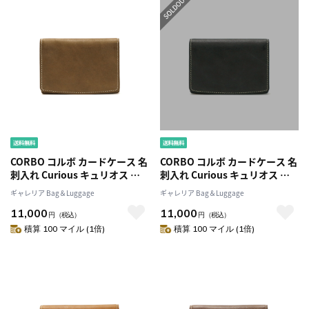
CORBO コルボ カードケース 名
CORBO コルボ カードケース 名
刺入れ Curious キュリオス メ
刺入れ Curious キュリオス メ
ンズ 革 ワックスレザー 限定カ
ンズ 革 ワックスレザー 限定カ
ギャレリア Bag＆Luggage
ギャレリア Bag＆Luggage
ラー 8LO-1109
ラー 8LO-1109
11,000
11,000
円
（税込）
円
（税込）
積算 100 マイル (1倍)
積算 100 マイル (1倍)