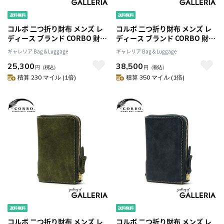
コルボ 二つ折り財布 メンズ レ
コルボ 二つ折り財布 メンズ レ
ディース ブランド CORBO 財布
ディース ブランド CORBO 財布
二つ折り 折り財布 革 本革 レザ
二つ折り 革 本革 レザー 短財布
ギャレリア Bag＆Luggage
ギャレリア Bag＆Luggage
ー 小銭入れあり カード 仕切り
ファスナー L字ファスナー 小銭
25,300
38,500
日本製 プエブロレザー CORBO.
入れあり 大容量 カード ポケッ
円
（税込）
円
（税込）
SLATE PUEBLO 1LN-1701
ト 日本製 SLATE PUEBLO プエ
積算 230 マイル (1倍)
積算 350 マイル (1倍)
ブロ 折財布 1LN-1710
コルボ 二つ折り財布 メンズ レ
コルボ 二つ折り財布 メンズ レ