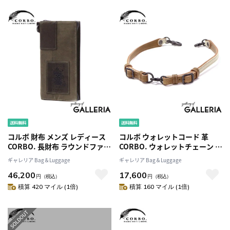
コルボ 財布 メンズ レディース
コルボ ウォレットコード 革
CORBO. 長財布 ラウンドファス
CORBO. ウォレットチェーン 本
ナー 大容量 小銭入れ カード収
革 レザー 馬革 財布 ウォレット
ギャレリア Bag＆Luggage
ギャレリア Bag＆Luggage
納 おしゃれ ブランド 本革 革 レ
コード 紐 チェーン 落下防止 落
46,200
17,600
ザー 大人 ウォレット ロングウ
下予防 おしゃれ ブランド メン
円
（税込）
円
（税込）
ォレット 日本製 equines 束入
ズ レディース 日本製 equines
積算 420 マイル (1倍)
積算 160 マイル (1倍)
れ 1LE-0307
1LE-0310