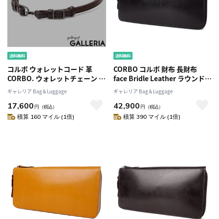
コルボ ウォレットコード 革
CORBO コルボ 財布 長財布
CORBO. ウォレットチェーン 本
face Bridle Leather ラウンドフ
革 レザー 馬革 財布 ウォレット
ァスナー メンズ レディース 長
ギャレリア Bag＆Luggage
ギャレリア Bag＆Luggage
コード 紐 チェーン 落下防止 落
サイフ1LD-0223
17,600
42,900
下予防 おしゃれ ブランド メン
円
（税込）
円
（税込）
ズ レディース 日本製 equines
積算 160 マイル (1倍)
積算 390 マイル (1倍)
1LE-0310