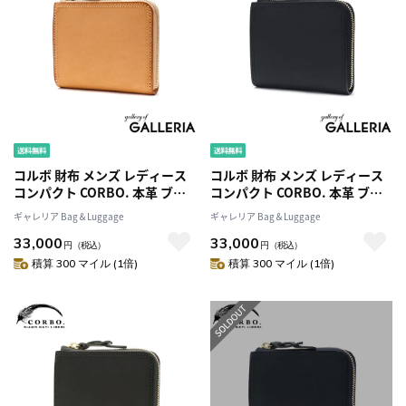
コルボ 財布 メンズ レディース
コルボ 財布 メンズ レディース
コンパクト CORBO. 本革 ブラ
コンパクト CORBO. 本革 ブラ
ンド ファスナー 黒 日本製 ミニ
ンド ファスナー 黒 日本製 ミニ
ギャレリア Bag＆Luggage
ギャレリア Bag＆Luggage
財布 小さめ 小さい 軽量 革 レザ
財布 小さめ 小さい 軽量 革 レザ
33,000
33,000
ー おしゃれ シンプル カジュア
ー おしゃれ シンプル カジュア
円
（税込）
円
（税込）
ル SLATE L字ファスナー コンパ
ル SLATE L字ファスナー コンパ
積算 300 マイル (1倍)
積算 300 マイル (1倍)
クト財布 8LC-0415
クト財布 8LC-0415