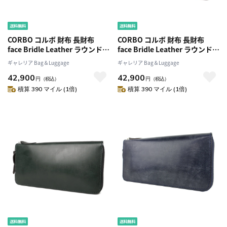
CORBO コルボ 財布 長財布
CORBO コルボ 財布 長財布
face Bridle Leather ラウンドフ
face Bridle Leather ラウンドフ
ァスナー メンズ レディース 長
ァスナー メンズ レディース 長
ギャレリア Bag＆Luggage
ギャレリア Bag＆Luggage
サイフ1LD-0223
サイフ1LD-0223
42,900
42,900
円
（税込）
円
（税込）
積算 390 マイル (1倍)
積算 390 マイル (1倍)