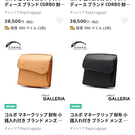
ディース ブランド CORBO 財布
ディース ブランド CORBO 財布
二つ折り 革 本革 レザー 短財布
二つ折り 革 本革 レザー 短財布
ギャレリア Bag＆Luggage
ギャレリア Bag＆Luggage
ファスナー L字ファスナー 小銭
ファスナー L字ファスナー 小銭
38,500
38,500
入れあり 大容量 カード ポケッ
入れあり 大容量 カード ポケッ
円
（税込）
円
（税込）
ト 日本製 SLATE PUEBLO プエ
ト 日本製 SLATE PUEBLO プエ
積算 350 マイル (1倍)
積算 350 マイル (1倍)
ブロ 折財布 1LN-1710
ブロ 折財布 1LN-1710
コルボ マネークリップ 財布 小
コルボ マネークリップ 財布 小
銭入れ付き ブランド メンズ レ
銭入れ付き ブランド メンズ レ
ディース カード おしゃれ
ディース カード おしゃれ
ギャレリア Bag＆Luggage
ギャレリア Bag＆Luggage
CORBO 二つ折り コンパクト サ
CORBO 二つ折り コンパクト サ