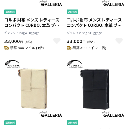
コルボ 財布 メンズ レディース
コルボ 財布 メンズ レディース
コンパクト CORBO. 本革 ブラ
コンパクト CORBO. 本革 ブラ
ンド ファスナー 黒 日本製 ミニ
ンド ファスナー 黒 日本製 ミニ
ギャレリア Bag＆Luggage
ギャレリア Bag＆Luggage
財布 小さめ 小さい 軽量 革 レザ
財布 小さめ 小さい 軽量 革 レザ
33,000
33,000
ー おしゃれ シンプル カジュア
ー おしゃれ シンプル カジュア
円
（税込）
円
（税込）
ル SLATE L字ファスナー コンパ
ル SLATE L字ファスナー コンパ
積算 300 マイル (1倍)
積算 300 マイル (1倍)
クト財布 8LC-0415
クト財布 8LC-0415