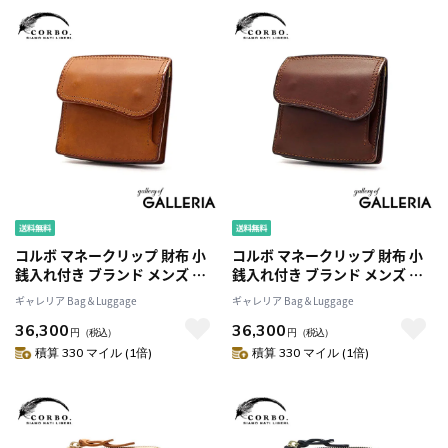
コルボ マネークリップ 財布 小
コルボ マネークリップ 財布 小
銭入れ付き ブランド メンズ レ
銭入れ付き ブランド メンズ レ
ディース カード おしゃれ
ディース カード おしゃれ
ギャレリア Bag＆Luggage
ギャレリア Bag＆Luggage
CORBO 二つ折り コンパクト サ
CORBO 二つ折り コンパクト サ
36,300
36,300
イフ 本革 革 レザー 小さめ 日本
イフ 本革 革 レザー 小さめ 日本
円
（税込）
円
（税込）
製 SLATE マネークリップ式コ
製 SLATE マネークリップ式コ
積算 330 マイル (1倍)
積算 330 マイル (1倍)
ンパクト財布 8LC-0414
ンパクト財布 8LC-0414