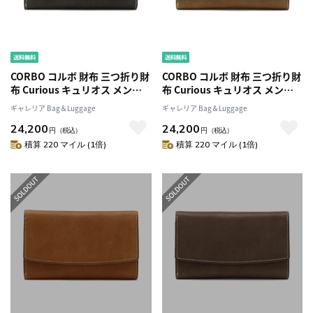
CORBO コルボ 財布 三つ折り財
CORBO コルボ 財布 三つ折り財
布 Curious キュリオス メンズ
布 Curious キュリオス メンズ
本革 小銭入れ付き 限定カラー
本革 小銭入れ付き 限定カラー
ギャレリア Bag＆Luggage
ギャレリア Bag＆Luggage
8LO-1110
8LO-1110
24,200
24,200
円
（税込）
円
（税込）
積算 220 マイル (1倍)
積算 220 マイル (1倍)