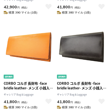
サイフ1LD-0223
ルレザー 革1LD-0224
42,900
41,800
円
（税込）
円
（税込）
積算 390 マイル (1倍)
積算 380 マイル (1倍)
CORBO コルボ 長財布 -face
CORBO コルボ 長財布 -face
bridle leather- メンズ 小銭入れ
bridle leather- メンズ 小銭入れ
なし 札入れ フェイスブライド
なし 札入れ フェイスブライド
ギャレリア Bag＆Luggage
ギャレリア Bag＆Luggage
ルレザー 革1LD-0224
ルレザー 革1LD-0224
41,800
41,800
円
（税込）
円
（税込）
積算 380 マイル (1倍)
積算 380 マイル (1倍)