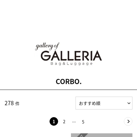
CORBO.
278
件
1
2
5