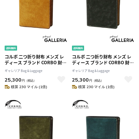
コルボ 二つ折り財布 メンズ レ
コルボ 二つ折り財布 メンズ レ
ディース ブランド CORBO 財布
ディース ブランド CORBO 財布
二つ折り 折り財布 革 本革 レザ
二つ折り 折り財布 革 本革 レザ
ギャレリア Bag＆Luggage
ギャレリア Bag＆Luggage
ー 小銭入れあり カード 仕切り
ー 小銭入れあり カード 仕切り
25,300
25,300
日本製 プエブロレザー CORBO.
日本製 プエブロレザー CORBO.
円
（税込）
円
（税込）
SLATE PUEBLO 1LN-1701
SLATE PUEBLO 1LN-1701
積算 230 マイル (1倍)
積算 230 マイル (1倍)