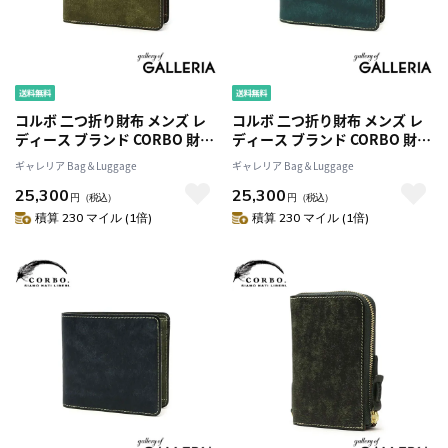
コルボ 二つ折り財布 メンズ レ
コルボ 二つ折り財布 メンズ レ
ディース ブランド CORBO 財布
ディース ブランド CORBO 財布
二つ折り 折り財布 革 本革 レザ
二つ折り 折り財布 革 本革 レザ
ギャレリア Bag＆Luggage
ギャレリア Bag＆Luggage
ー 小銭入れあり カード 仕切り
ー 小銭入れあり カード 仕切り
25,300
25,300
日本製 プエブロレザー CORBO.
日本製 プエブロレザー CORBO.
円
（税込）
円
（税込）
SLATE PUEBLO 1LN-1701
SLATE PUEBLO 1LN-1701
積算 230 マイル (1倍)
積算 230 マイル (1倍)