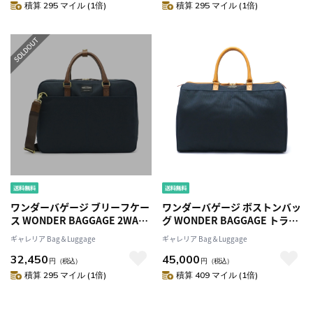
ンズ レディース WB-G-011
ンズ レディース WB-G-011
積算 295 マイル (1倍)
積算 295 マイル (1倍)
ワンダーバゲージ ブリーフケー
ワンダーバゲージ ボストンバッ
ス WONDER BAGGAGE 2WAY
グ WONDER BAGGAGE トラベ
ビジネス GOODMANS MG
ルボストン GOODMANS
ギャレリア Bag＆Luggage
ギャレリア Bag＆Luggage
BUSINESS BAGグッドマンズ
TRAVEL BOSTONグッドマンズ
32,450
45,000
ショルダー 通勤 ビジネス A4 メ
カジュアル 旅行鞄 出張 メンズ
円
（税込）
円
（税込）
ンズ レディース WB-G-011
レディース WB-G-012
積算 295 マイル (1倍)
積算 409 マイル (1倍)