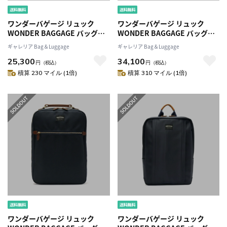
ワンダーバゲージ リュック
ワンダーバゲージ リュック
WONDER BAGGAGE バッグ
WONDER BAGGAGE バッグ
GOODMANS SLIM SACK グッ
GOODMANS MG BUSINESS
ギャレリア Bag＆Luggage
ギャレリア Bag＆Luggage
ドマンズスリムザックリュック
SACKグッドマンズMGビジネス
25,300
34,100
サック ビジネスバッグ A4 薄型
サック リュックサック A4 ノー
円
（税込）
円
（税込）
ノートPC 通勤 ビジネス ブラン
トPC 通勤 ビジネス ブランド メ
積算 230 マイル (1倍)
積算 310 マイル (1倍)
ド メンズ レディース WB-G-
ンズ レディース WB-G-026
025
ワンダーバゲージ リュック
ワンダーバゲージ リュック