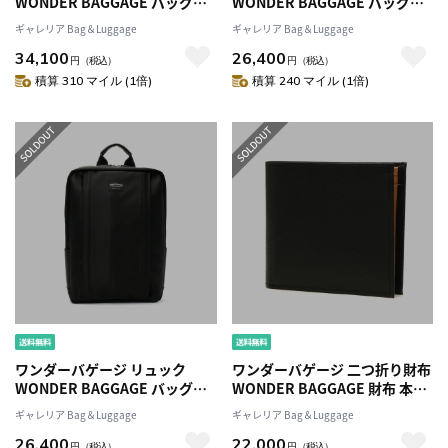
WONDER BAGGAGE バッグ
WONDER BAGGAGE バッグ
GOODMANS MG BUSINESS
GOODMANS CITYTIME
ギャレリア Bag＆Luggage
ギャレリア Bag＆Luggage
SACKグッドマンズMGビジネス
SHIELD WRグッドマンズ リュ
34,100
26,400
サック リュックサック A4 ノー
ックサック ビジネスバッグ A4
円
（税込）
円
（税込）
トPC 通勤 ビジネス ブランド メ
防水 撥水 通勤 ビジネス ブラン
積算 310 マイル (1倍)
積算 240 マイル (1倍)
ンズ レディース WB-G-026
ド メンズ レディース WB-G-
027
ワンダーバゲージ リュック
ワンダーバゲージ 二つ折り財布
WONDER BAGGAGE バッグ
WONDER BAGGAGE 財布 本革
GOODMANS CITYTIME
ミニ財布 薄型 小銭入れ 小さい
ギャレリア Bag＆Luggage
ギャレリア Bag＆Luggage
SHIELD WRグッドマンズ リュ
メンズ 日本製 WB-A-010
26,400
22,000
ックサック ビジネスバッグ A4
円
（税込）
円
（税込）