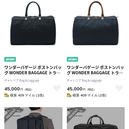
ワンダーバゲージ ボストンバッ
ワンダーバゲージ ボストンバッ
グ WONDER BAGGAGE トラベ
グ WONDER BAGGAGE トラベ
ルボストン GOODMANS
ルボストン GOODMANS
ギャレリア Bag＆Luggage
ギャレリア Bag＆Luggage
TRAVEL BOSTONグッドマンズ
TRAVEL BOSTONグッドマンズ
45,000
45,000
カジュアル 旅行鞄 出張 メンズ
カジュアル 旅行鞄 出張 メンズ
円
（税込）
円
（税込）
レディース WB-G-012
レディース WB-G-012
積算 409 マイル (1倍)
積算 409 マイル (1倍)