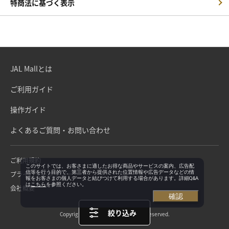
特商法に基づく表示
JAL Mallとは
ご利用ガイド
操作ガイド
よくあるご質問・お問い合わせ
ご利用規約
このサイトでは、お客さまに適したお得な商品やサービスの案内、広告配
信等を行う目的で、第三者から提供された位置情報や広告データなどの情
プライバシーポリシー
報をお客さまの個人データと結びつけて利用する場合があります。詳細Q&A
は
こちら
を参照ください。
会社概要
確認
絞り込み
Copyright©Japan Airlines. All rights reserved.