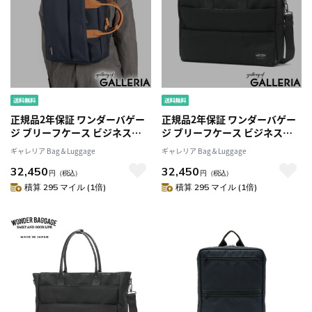
正規品2年保証 ワンダーバゲー
正規品2年保証 ワンダーバゲー
ジ ブリーフケース ビジネスバ
ジ ブリーフケース ビジネスバ
ッグ 3WAY メンズ ナイロン 自
ッグ 3WAY メンズ ナイロン 自
ギャレリア Bag＆Luggage
ギャレリア Bag＆Luggage
立 WONDER BAGGAGE リュッ
立 WONDER BAGGAGE リュッ
32,450
32,450
ク 通勤 出張 軽量 A4 B4 ノート
ク 通勤 出張 軽量 A4 B4 ノート
円
（税込）
円
（税込）
PC 大容量 日本製 防水 WRバリ
PC 大容量 日本製 防水 WRバリ
積算 295 マイル (1倍)
積算 295 マイル (1倍)
スティック ZWB-G-020
スティック ZWB-G-020