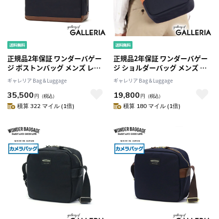
正規品2年保証 ワンダーバゲー
正規品2年保証 ワンダーバゲー
ジ ボストンバッグ メンズ レデ
ジ ショルダーバッグ メンズ レ
ィース 大容量 ブランド
ディース 斜めがけバッグ ブラ
ギャレリア Bag＆Luggage
ギャレリア Bag＆Luggage
WONDER BAGGAGE 大きい 旅
ンド カメラバッグ WONDER
35,500
19,800
行 A4 B4 18L 1泊 2泊 ナイロン
BAGGAGE 斜めがけ 小さめ 軽
円
（税込）
円
（税込）
日本製 GOODMANS BOSTON
量 大人 日本製 A5 一眼レフ
積算 322 マイル (1倍)
積算 180 マイル (1倍)
BRIEF WB-G-034
PROTECT SHOULDER WB-G-
036