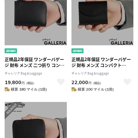
正規品2年保証 ワンダーバゲー
正規品2年保証 ワンダーバゲー
ジ 財布 メンズ 二つ折り コンパ
ジ 財布 メンズ コンパクト
クト WONDER BAGGAGE 二つ
WONDER BAGGAGE 三つ折り
ギャレリア Bag＆Luggage
ギャレリア Bag＆Luggage
折り財布 L字ファスナー ファス
財布 カード入れ多い ブランド
19,800
22,000
ナー ブランド 革 小さい 小銭入
本革 革 レザー ボックス型小銭
円
（税込）
円
（税込）
れあり 日本製 BUTTERO Lファ
入れ 小さい 日本製 BUTTERO 3
積算 180 マイル (1倍)
積算 200 マイル (1倍)
スナーウォレット WB-A-019
折りウォレット WB-A-020