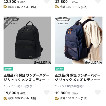
12,800
12,800
ド ウエストポーチ 斜めがけバ
ド ウエストポーチ 斜めがけバ
円
（税込）
円
（税込）
ッグ ナイロン 日本製
ッグ ナイロン 日本製
積算 116 マイル (1倍)
積算 116 マイル (1倍)
GOODMANS WAIST BAG WB-
GOODMANS WAIST BAG WB-
G-024
G-024
正規品2年保証 ワンダーバゲー
正規品2年保証 ワンダーバゲー
ジ リュック メンズ レディース
ジ リュック メンズ レディース
大きめ 通学 おしゃれ WONDER
大きめ 通学 おしゃれ WONDER
ギャレリア Bag＆Luggage
ギャレリア Bag＆Luggage
BAGGAGE デイパック 大きい
BAGGAGE デイパック 大きい
19,800
19,800
通勤 軽量 シンプル 黒 A4 ビジネ
通勤 軽量 シンプル 黒 A4 ビジネ
円
（税込）
円
（税込）
ス ナイロン GOODMANS
ス ナイロン GOODMANS
積算 180 マイル (1倍)
積算 180 マイル (1倍)
LIGHT PACK WB-G-022
LIGHT PACK WB-G-022