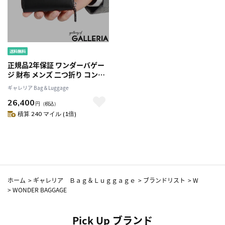
正規品2年保証 ワンダーバゲー
ジ 財布 メンズ 二つ折り コンパ
クト WONDER BAGGAGE 二つ
ギャレリア Bag＆Luggage
折り財布 ラウンドファスナー
26,400
box型小銭入れ ブランド 革 小
円
（税込）
さい 日本製 BUTTERO ラウン
積算 240 マイル (1倍)
ドZIPウォレット WB-A-021
ホーム
>
ギャレリア Ｂａｇ＆Ｌｕｇｇａｇｅ
>
ブランドリスト
>
W
>
WONDER BAGGAGE
Pick Up ブランド