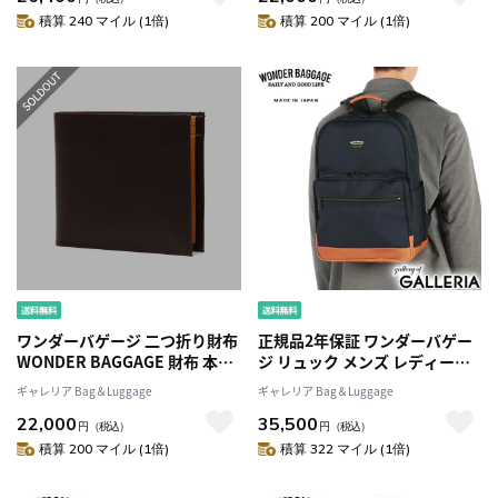
防水 撥水 通勤 ビジネス ブラン
積算 240 マイル (1倍)
積算 200 マイル (1倍)
ド メンズ レディース WB-G-
027
ワンダーバゲージ 二つ折り財布
正規品2年保証 ワンダーバゲー
WONDER BAGGAGE 財布 本革
ジ リュック メンズ レディース
ミニ財布 薄型 小銭入れ 小さい
大容量 おしゃれ WONDER
ギャレリア Bag＆Luggage
ギャレリア Bag＆Luggage
メンズ 日本製 WB-A-010
BAGGAGE ビジネス 通勤 レザ
22,000
35,500
ー 革 本革 お洒落 ビジネスリュ
円
（税込）
円
（税込）
ック A4 PC PC収納 ナイロン
積算 200 マイル (1倍)
積算 322 マイル (1倍)
GOODMANS DAYPACK NEO
WB-G-032