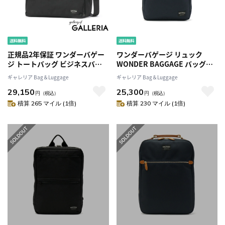
正規品2年保証 ワンダーバゲー
ワンダーバゲージ リュック
ジ トートバッグ ビジネスバッ
WONDER BAGGAGE バッグ
グ メンズ A4 B4 2WAY 自立 フ
GOODMANS SLIM SACK グッ
ギャレリア Bag＆Luggage
ギャレリア Bag＆Luggage
ァスナー付き WONDER
ドマンズスリムザックリュック
29,150
25,300
BAGGAGE 軽量 大きめ 大容量
サック ビジネスバッグ A4 薄型
円
（税込）
円
（税込）
横 通勤 出張 日本製 防水 TOTE
ノートPC 通勤 ビジネス ブラン
積算 265 マイル (1倍)
積算 230 マイル (1倍)
WRバリスティック ZWB-G-021
ド メンズ レディース WB-G-
025