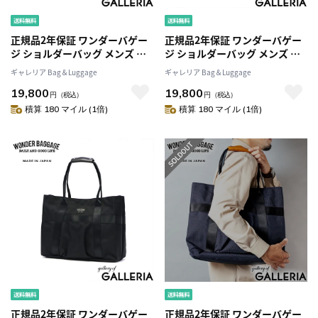
正規品2年保証 ワンダーバゲー
正規品2年保証 ワンダーバゲー
ジ ショルダーバッグ メンズ レ
ジ ショルダーバッグ メンズ レ
ディース 斜めがけバッグ ブラ
ディース 斜めがけバッグ ブラ
ギャレリア Bag＆Luggage
ギャレリア Bag＆Luggage
ンド カメラバッグ WONDER
ンド カメラバッグ WONDER
19,800
19,800
BAGGAGE 斜めがけ 小さめ 軽
BAGGAGE 斜めがけ 小さめ 軽
円
（税込）
円
（税込）
量 大人 日本製 A5 一眼レフ
量 大人 日本製 A5 一眼レフ
積算 180 マイル (1倍)
積算 180 マイル (1倍)
PROTECT SHOULDER WB-G-
PROTECT SHOULDER WB-G-
036
036
正規品2年保証 ワンダーバゲー
正規品2年保証 ワンダーバゲー