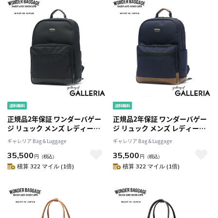
正規品2年保証 ワンダーバゲー
正規品2年保証 ワンダーバゲー
ジ リュック メンズ レディース
ジ リュック メンズ レディース
大容量 おしゃれ WONDER
大容量 おしゃれ WONDER
ギャレリア Bag＆Luggage
ギャレリア Bag＆Luggage
BAGGAGE ビジネス 通勤 レザ
BAGGAGE ビジネス 通勤 レザ
35,500
35,500
ー 革 本革 お洒落 ビジネスリュ
ー 革 本革 お洒落 ビジネスリュ
円
（税込）
円
（税込）
ック A4 PC PC収納 ナイロン
ック A4 PC PC収納 ナイロン
積算 322 マイル (1倍)
積算 322 マイル (1倍)
GOODMANS DAYPACK NEO
GOODMANS DAYPACK NEO
WB-G-032
WB-G-032