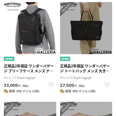
正規品2年保証 ワンダーバゲー
正規品2年保証 ワンダーバゲー
ジ ブリーフケース メンズ ナイ
ジ トートバッグ メンズ 大きめ
ロン WONDER BAGGAGE ビジ
A4 B4 ファスナー付き
ギャレリア Bag＆Luggage
ギャレリア Bag＆Luggage
ネスバッグ 2WAY リュック ブラ
WONDER BAGGAGE ビジネス
33,000
27,500
ンド 防水 大容量 軽量 出張 通勤
バッグ カジュアル ブランド 軽
円
（税込）
円
（税込）
A4 B4 日本製 ACTIVATE 3WAY
い ナイロン 日本製 ACTIVATE
積算 300 マイル (1倍)
積算 250 マイル (1倍)
バリスティック ZWB-G-033
TOTE バリスティック ZWB-G-
031