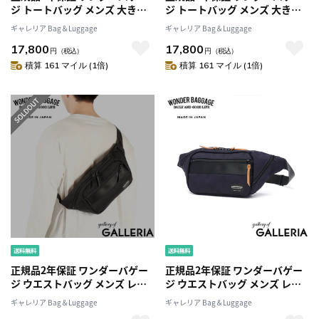
ジ トートバッグ メンズ 大きめ
ジ トートバッグ メンズ 大きめ
A4 ビジネスバッグ WONDER
A4 ビジネスバッグ WONDER
ギャレリア Bag＆Luggage
ギャレリア Bag＆Luggage
BAGGAGE 軽量 大容量 カジュ
BAGGAGE 軽量 大容量 カジュ
17,800
17,800
アル ナイロン 本革 レザー 横 通
アル ナイロン 本革 レザー 横 通
円
（税込）
円
（税込）
勤 日本製 GOODMANS LIGHT
勤 日本製 GOODMANS LIGHT
積算 161 マイル (1倍)
積算 161 マイル (1倍)
TOTE WB-G-023
TOTE WB-G-023
正規品2年保証 ワンダーバゲー
正規品2年保証 ワンダーバゲー
ジ ウエストバッグ メンズ レデ
ジ ウエストバッグ メンズ レデ
ィース アウトドア WONDER
ィース アウトドア WONDER
ギャレリア Bag＆Luggage
ギャレリア Bag＆Luggage
BAGGAGE ボディバッグ ブラン
BAGGAGE ボディバッグ ブラン