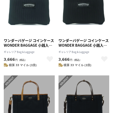
ワンダーバゲージ コインケース
ワンダーバゲージ コインケース
WONDER BAGGAGE 小銭入れ
WONDER BAGGAGE 小銭入れ
GOODMANS CASUAL SMALL
GOODMANS CASUAL SMALL
ギャレリア Bag＆Luggage
ギャレリア Bag＆Luggage
WALLET グッドマンズ カジュ
WALLET グッドマンズ カジュ
3,666
3,666
アル ミニ財布 メンズ レディー
アル ミニ財布 メンズ レディー
円
（税込）
円
（税込）
ス WB-A-004
ス WB-A-004
積算 33 マイル (1倍)
積算 33 マイル (1倍)