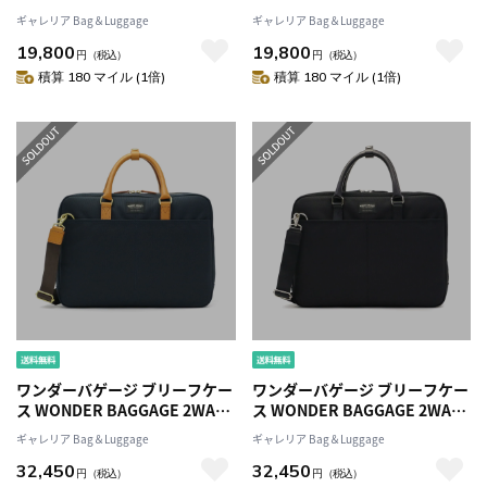
ーバッグ GOODMANS CASUAL
ーバッグ GOODMANS CASUAL
ギャレリア Bag＆Luggage
ギャレリア Bag＆Luggage
SHOULDERSグッドマンズ カ
SHOULDERSグッドマンズ カ
19,800
19,800
ジュアル 斜めがけ ミニショル
ジュアル 斜めがけ ミニショル
円
（税込）
円
（税込）
ダー メンズ レディース WB-G-
ダー メンズ レディース WB-G-
積算 180 マイル (1倍)
積算 180 マイル (1倍)
006
006
ワンダーバゲージ ブリーフケー
ワンダーバゲージ ブリーフケー
ス WONDER BAGGAGE 2WAY
ス WONDER BAGGAGE 2WAY
ビジネス GOODMANS MG
ビジネス GOODMANS MG
ギャレリア Bag＆Luggage
ギャレリア Bag＆Luggage
BUSINESS BAGグッドマンズ
BUSINESS BAGグッドマンズ
32,450
32,450
ショルダー 通勤 ビジネス A4 メ
ショルダー 通勤 ビジネス A4 メ
円
（税込）
円
（税込）