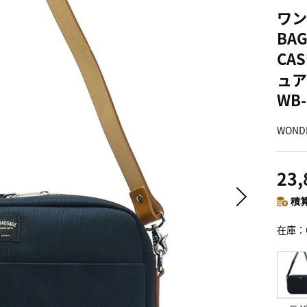
ワン
BA
CA
ュア
WB-
WOND
23
積算
在庫