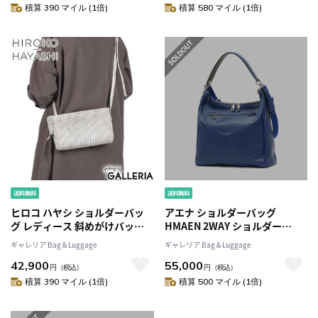
ックショルダーバッグA4 ER-
ル おしゃれ 日本製 かぶせ フラ
積算 390 マイル (1倍)
積算 580 マイル (1倍)
SLM2
ップ BEFANA ベファーナ 711-
08236
ヒロコ ハヤシ ショルダーバッ
アエナ ショルダーバッグ
グ レディース 斜めがけバッグ
HMAEN 2WAY ショルダー
ブランド HIROKO HAYASHI シ
Kaede 2nd カエデ トートバッ
ギャレリア Bag＆Luggage
ギャレリア Bag＆Luggage
ョルダー バッグ 斜めがけ 軽量
グ 斜めがけ ハンドル B5 本革 革
42,900
55,000
軽い 牛革 本革 レザー 大人 旅行
レザー 日本製 メンズ レディー
円
（税込）
円
（税込）
女性 ミニ 小さめ コンパクト 日
ス
積算 390 マイル (1倍)
積算 500 マイル (1倍)
本製 OTTICA オッティカ 711-
08037