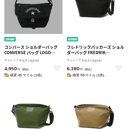
コンバース ショルダーバッグ
フレドリックパッカーズ ショル
CONVERSE バッグ LOGO
ダーバッグ FREDRIK
PRINT FLAP BAG ミニショルダ
PACKERS ショルダー FAM
ギャレリア Bag＆Luggage
ギャレリア Bag＆Luggage
ーバッグ レディース 斜めがけ
SHOULDER 斜めがけ 小さめ コ
4,950
6,380
カジュアル 14561700
ンパクト Mサイズ 2.5L 日本製
円
（税込）
円
（税込）
シンプル メンズ レディース
積算 45 マイル (1倍)
積算 58 マイル (1倍)