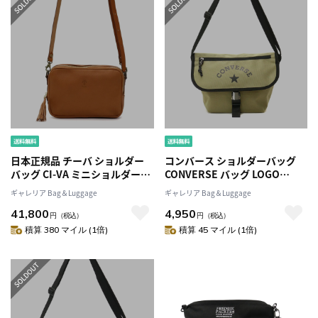
日本正規品 チーバ ショルダー
コンバース ショルダーバッグ
バッグ CI-VA ミニショルダー
CONVERSE バッグ LOGO
VOLANATO ヴォラナト CIVA
PRINT FLAP BAG ミニショルダ
ギャレリア Bag＆Luggage
ギャレリア Bag＆Luggage
2WAYポーチショルダー レディ
ーバッグ レディース 斜めがけ
41,800
4,950
ース 斜めがけ 2136VOLA
カジュアル 14561700
円
（税込）
円
（税込）
積算 380 マイル (1倍)
積算 45 マイル (1倍)