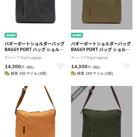
バギーポートショルダーバッグ
バギーポートショルダーバッグ
BAGGY PORT バッグ ショルダ
BAGGY PORT バッグ ショルダ
ー FACE フェイス 斜めがけ A4
ー FACE フェイス 斜めがけ A4
ギャレリア Bag＆Luggage
ギャレリア Bag＆Luggage
キャンバスメンズレディース 帆
キャンバスメンズレディース 帆
14,300
14,300
布 YNM-1304
布 YNM-1304
円
（税込）
円
（税込）
積算 130 マイル (1倍)
積算 130 マイル (1倍)