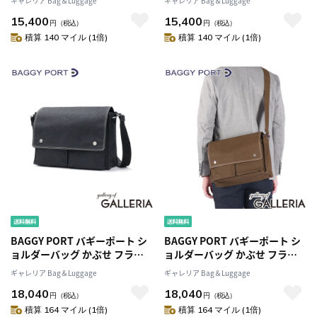
ギャレリア Bag＆Luggage
ギャレリア Bag＆Luggage
め掛け 大人 軽量 小さめ 斜めが
め掛け 大人 軽量 小さめ 斜めが
15,400
15,400
け 防水 耐水 B5 帆布 ファスナー
け 防水 耐水 B5 帆布 ファスナー
円
（税込）
円
（税込）
付き かぶせ SHELTER DUCK シ
付き かぶせ SHELTER DUCK シ
積算 140 マイル (1倍)
積算 140 マイル (1倍)
ェルターダック INS-602
ェルターダック INS-602
BAGGY PORT バギーポート シ
BAGGY PORT バギーポート シ
ョルダーバッグ かぶせ フラッ
ョルダーバッグ かぶせ フラッ
プ A4 フラップショルダー
プ A4 フラップショルダー
ギャレリア Bag＆Luggage
ギャレリア Bag＆Luggage
SHELTER DUCK 横型ショルダ
SHELTER DUCK 横型ショルダ
18,040
18,040
ーバッグ(L) INS-603
ーバッグ(L) INS-603
円
（税込）
円
（税込）
積算 164 マイル (1倍)
積算 164 マイル (1倍)