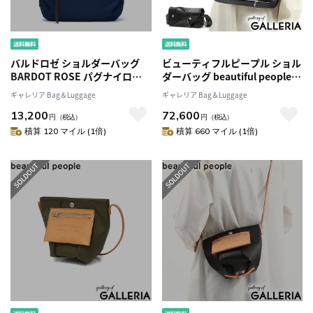
バルドロゼ ショルダーバッグ
ビューティフルピープル ショル
BARDOT ROSE パグナイロン
ダーバッグ beautiful people
2WAY ハンドバッグ 肩掛け 斜め
ライダース フラップ ショルダ
ギャレリア Bag＆Luggage
ギャレリア Bag＆Luggage
がけ ショルダーナイロンレディ
ー バッグ ミニショルダー レザ
13,200
72,600
ース BR-5211
ー 本革 ヴィンテージ 日本製 斜
円
（税込）
円
（税込）
めがけ 小さめ 軽い 黒 カジュア
積算 120 マイル (1倍)
積算 660 マイル (1倍)
ル レディース 611974