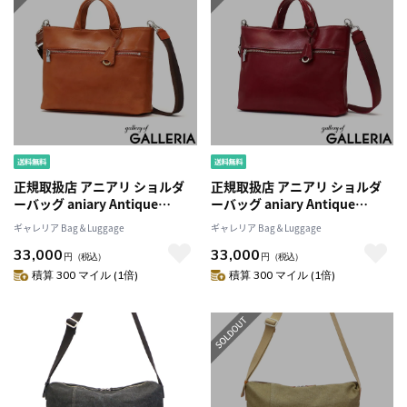
正規取扱店 アニアリ ショルダ
正規取扱店 アニアリ ショルダ
ーバッグ aniary Antique
ーバッグ aniary Antique
Leather 2WAY バッグ トートバ
Leather 2WAY バッグ トートバ
ギャレリア Bag＆Luggage
ギャレリア Bag＆Luggage
ッグ 斜めがけ A4 本革 レザー 日
ッグ 斜めがけ A4 本革 レザー 日
33,000
33,000
本製 メンズ レディース 01-
本製 メンズ レディース 01-
円
（税込）
円
（税込）
03011
03011
積算 300 マイル (1倍)
積算 300 マイル (1倍)