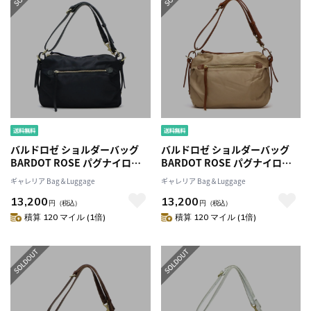
バルドロゼ ショルダーバッグ
バルドロゼ ショルダーバッグ
BARDOT ROSE パグナイロン
BARDOT ROSE パグナイロン
2WAY ハンドバッグ 肩掛け 斜め
2WAY ハンドバッグ 肩掛け 斜め
ギャレリア Bag＆Luggage
ギャレリア Bag＆Luggage
がけ ショルダーナイロンレディ
がけ ショルダーナイロンレディ
13,200
13,200
ース BR-5211
ース BR-5211
円
（税込）
円
（税込）
積算 120 マイル (1倍)
積算 120 マイル (1倍)