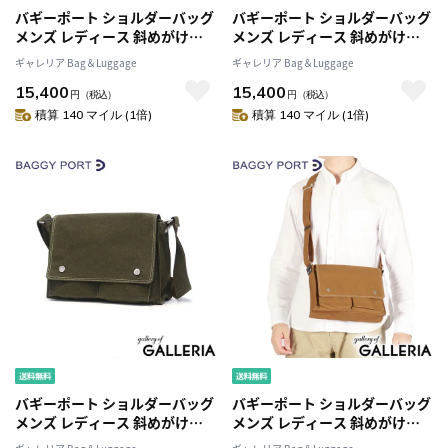
バギーポート ショルダーバッグ
バギーポート ショルダーバッグ
メンズ レディース 斜めがけバ
メンズ レディース 斜めがけバ
ッグ ブランド BAGGY PORT 斜
ッグ ブランド BAGGY PORT 斜
ギャレリア Bag＆Luggage
ギャレリア Bag＆Luggage
め掛け 大人 軽量 小さめ 斜めが
め掛け 大人 軽量 小さめ 斜めが
15,400
15,400
け 防水 耐水 B5 帆布 ファスナー
け 防水 耐水 B5 帆布 ファスナー
円
（税込）
円
（税込）
付き かぶせ SHELTER DUCK シ
付き かぶせ SHELTER DUCK シ
積算 140 マイル (1倍)
積算 140 マイル (1倍)
ェルターダック INS-602
ェルターダック INS-602
バギーポート ショルダーバッグ
バギーポート ショルダーバッグ
メンズ レディース 斜めがけバ
メンズ レディース 斜めがけバ
ッグ ブランド BAGGY PORT 斜
ッグ ブランド BAGGY PORT 斜