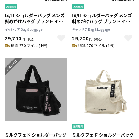
IS/IT ショルダーバッグ メンズ
IS/IT ショルダーバッグ メンズ
斜めがけバッグ ブランド イズ
斜めがけバッグ ブランド イズ
イット バッグ 薄型 薄い 斜めが
イット バッグ 薄型 薄い 斜めが
ギャレリア Bag＆Luggage
ギャレリア Bag＆Luggage
け 革 レザー 本革 ナイロン A4
け 革 レザー 本革 ナイロン A4
29,700
29,700
日本製 横 横型 シンプル ビジネ
日本製 横 横型 シンプル ビジネ
円
（税込）
円
（税込）
ス 通勤 大人 アンプル
ス 通勤 大人 アンプル
積算 270 マイル (1倍)
積算 270 マイル (1倍)
AMPOULE 959103
AMPOULE 959103
ミルクフェド ショルダーバッグ
ミルクフェド ショルダーバッグ