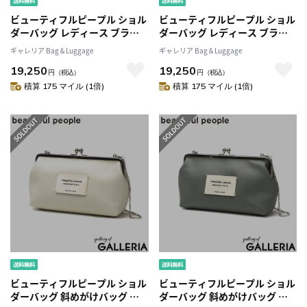
ビューティフルピープル ショル
ビューティフルピープル ショル
ダーバッグ レディース ブラン
ダーバッグ レディース ブラン
ド 軽量 牛革 斜めがけ 大人 小さ
ド 軽量 牛革 斜めがけ 大人 小さ
ギャレリア Bag＆Luggage
ギャレリア Bag＆Luggage
め かわいい beautiful people
め かわいい beautiful people
19,250
19,250
lining logo pocket nume
lining logo pocket nume
円
（税込）
円
（税込）
leather bag 日本製 611970
leather bag 日本製 611970
積算 175 マイル (1倍)
積算 175 マイル (1倍)
ビューティフルピープル ショル
ビューティフルピープル ショル
ダーバッグ 斜めがけバッグ レ
ダーバッグ 斜めがけバッグ レ