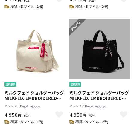
円
（税込）
円
（税込）
生 女子 レディース
生 女子 レディース
積算 45 マイル (1倍)
積算 45 マイル (1倍)
103213053010
103213053010
ミルクフェド ショルダーバッグ
ミルクフェド ショルダーバッグ
MILKFED. EMBROIDERED
MILKFED. EMBROIDERED
BAR SHOULDER BAG
BAR SHOULDER BAG
ギャレリア Bag＆Luggage
ギャレリア Bag＆Luggage
W/STRAP バッグ トートバッグ
W/STRAP バッグ トートバッグ
4,950
4,950
2WAY 斜めがけ B5 中学生 高校
2WAY 斜めがけ B5 中学生 高校
円
（税込）
円
（税込）
生 女子 レディース
生 女子 レディース
積算 45 マイル (1倍)
積算 45 マイル (1倍)
103213053010
103213053010