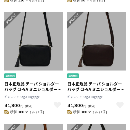
積算 110 マイル (1倍)
積算 90 マイル (1倍)
oblong clasp pouch 511964
coin pouch shoulder 511967
日本正規品 チーバ ショルダー
日本正規品 チーバ ショルダー
バッグ CI-VA ミニショルダー
バッグ CI-VA ミニショルダー
VOLANATO ヴォラナト CIVA
VOLANATO ヴォラナト CIVA
ギャレリア Bag＆Luggage
ギャレリア Bag＆Luggage
2WAYポーチショルダー レディ
2WAYポーチショルダー レディ
41,800
41,800
ース 斜めがけ 2136VOLA
ース 斜めがけ 2136VOLA
円
（税込）
円
（税込）
積算 380 マイル (1倍)
積算 380 マイル (1倍)