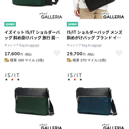
イズイット IS/IT ショルダーバ
IS/IT ショルダーバッグ メンズ
ッグ 斜め掛けバッグ 旅行 肩掛
斜めがけバッグ ブランド イズ
け ショルダー バッグ ナイロン
イット バッグ 薄型 薄い 斜めが
ギャレリア Bag＆Luggage
ギャレリア Bag＆Luggage
ツイル フロント 936112 (3113)
け 革 レザー 本革 ナイロン A4
17,600
29,700
日本製 横 横型 シンプル ビジネ
円
（税込）
円
（税込）
ス 通勤 大人 アンプル
積算 160 マイル (1倍)
積算 270 マイル (1倍)
AMPOULE 959103