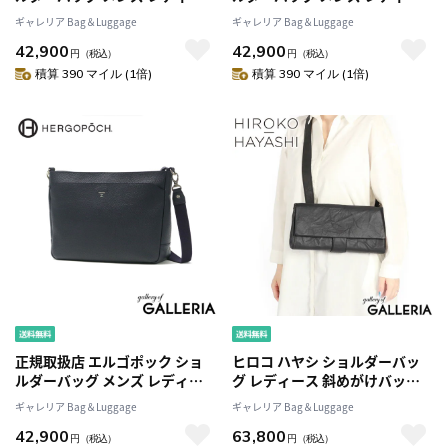
ス 斜めがけ HERGOPOCH ブラ
ス 斜めがけ HERGOPOCH ブラ
ギャレリア Bag＆Luggage
ギャレリア Bag＆Luggage
ンド 大きめ 牛革 本革 日本製
ンド 大きめ 牛革 本革 日本製
42,900
42,900
2WAY 大人 40代 50代 A4 ベーシ
2WAY 大人 40代 50代 A4 ベーシ
円
（税込）
円
（税込）
ックショルダーバッグA4 ER-
ックショルダーバッグA4 ER-
積算 390 マイル (1倍)
積算 390 マイル (1倍)
SLM2
SLM2
正規取扱店 エルゴポック ショ
ヒロコ ハヤシ ショルダーバッ
ルダーバッグ メンズ レディー
グ レディース 斜めがけバッグ
ス 斜めがけ HERGOPOCH ブラ
ブランド HIROKO HAYASHI バ
ギャレリア Bag＆Luggage
ギャレリア Bag＆Luggage
ンド 大きめ 牛革 本革 日本製
ッグ 大人 上品 革 本革 ミニ 小さ
42,900
63,800
2WAY 大人 40代 50代 A4 ベーシ
め 小さい レザー やぎ革 シンプ
円
（税込）
円
（税込）