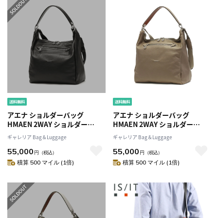
アエナ ショルダーバッグ
アエナ ショルダーバッグ
HMAEN 2WAY ショルダー
HMAEN 2WAY ショルダー
Kaede 2nd カエデ トートバッ
Kaede 2nd カエデ トートバッ
ギャレリア Bag＆Luggage
ギャレリア Bag＆Luggage
グ 斜めがけ ハンドル B5 本革 革
グ 斜めがけ ハンドル B5 本革 革
55,000
55,000
レザー 日本製 メンズ レディー
レザー 日本製 メンズ レディー
円
（税込）
円
（税込）
ス
ス
積算 500 マイル (1倍)
積算 500 マイル (1倍)