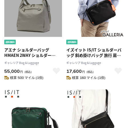
アエナ ショルダーバッグ
イズイット IS/IT ショルダーバ
HMAEN 2WAY ショルダー
ッグ 斜め掛けバッグ 旅行 肩掛
Kaede 2nd カエデ トートバッ
け ショルダー バッグ ナイロン
ギャレリア Bag＆Luggage
ギャレリア Bag＆Luggage
グ 斜めがけ ハンドル B5 本革 革
ツイル フロント 936112 (3113)
55,000
17,600
レザー 日本製 メンズ レディー
円
（税込）
円
（税込）
ス
積算 500 マイル (1倍)
積算 160 マイル (1倍)