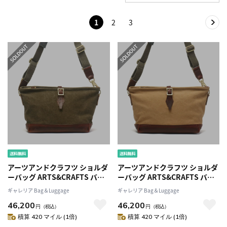
1
2
3
アーツアンドクラフツ ショルダ
アーツアンドクラフツ ショルダ
ーバッグ ARTS&CRAFTS バッ
ーバッグ ARTS&CRAFTS バッ
グ AGING
グ AGING
ギャレリア Bag＆Luggage
ギャレリア Bag＆Luggage
CANVASCARRYALLSHOULDE
CANVASCARRYALLSHOULDE
46,200
46,200
R S ショルダー 斜めがけ 斜めが
R S ショルダー 斜めがけ 斜めが
円
（税込）
円
（税込）
けバッグ キャンバス 帆布 本革
けバッグ キャンバス 帆布 本革
積算 420 マイル (1倍)
積算 420 マイル (1倍)
革 おしゃれ ブランド 日本製メ
革 おしゃれ ブランド 日本製メ