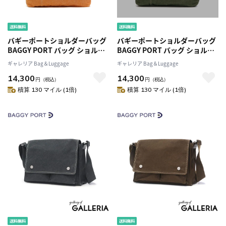
バギーポートショルダーバッグ
バギーポートショルダーバッグ
BAGGY PORT バッグ ショルダ
BAGGY PORT バッグ ショルダ
ー FACE フェイス 斜めがけ A4
ー FACE フェイス 斜めがけ A4
ギャレリア Bag＆Luggage
ギャレリア Bag＆Luggage
キャンバスメンズレディース 帆
キャンバスメンズレディース 帆
14,300
14,300
布 YNM-1304
布 YNM-1304
円
（税込）
円
（税込）
積算 130 マイル (1倍)
積算 130 マイル (1倍)