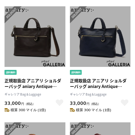
ンズ レディース
ンズ レディース
正規取扱店 アニアリ ショルダ
正規取扱店 アニアリ ショルダ
ーバッグ aniary Antique
ーバッグ aniary Antique
Leather 2WAY バッグ トートバ
Leather 2WAY バッグ トートバ
ギャレリア Bag＆Luggage
ギャレリア Bag＆Luggage
ッグ 斜めがけ A4 本革 レザー 日
ッグ 斜めがけ A4 本革 レザー 日
33,000
33,000
本製 メンズ レディース 01-
本製 メンズ レディース 01-
円
（税込）
円
（税込）
03011
03011
積算 300 マイル (1倍)
積算 300 マイル (1倍)