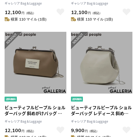
ディース beautiful people バ
ディース beautiful people バ
ギャレリア Bag＆Luggage
ギャレリア Bag＆Luggage
ッグ ポーチ 斜めがけ ブランド
ッグ ポーチ 斜めがけ ブランド
12,100
12,100
大人 ミニ 小さめ 軽量 軽い 革 小
大人 ミニ 小さめ 軽量 軽い 革 小
円
（税込）
円
（税込）
物入れ がま口 チェーン 日本製
物入れ がま口 チェーン 日本製
積算 110 マイル (1倍)
積算 110 マイル (1倍)
oblong clasp pouch 511964
oblong clasp pouch 511964
ビューティフルピープル ショル
ビューティフルピープル ショル
ダーバッグ 斜めがけバッグ レ
ダーバッグ レディース 斜めが
ディース beautiful people バ
けバッグ ブランド beautiful
ギャレリア Bag＆Luggage
ギャレリア Bag＆Luggage
ッグ ポーチ 斜めがけ ブランド
people 小さめ 小さい ミニ 本革
12,100
9,900
大人 ミニ 小さめ 軽量 軽い 革 小
牛革 大人 軽量 軽い 上品 かわい
円
（税込）
円
（税込）
物入れ がま口 チェーン 日本製
い おしゃれ がま口 日本製 clasp