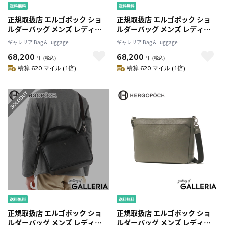
正規取扱店 エルゴポック ショ
正規取扱店 エルゴポック ショ
ルダーバッグ メンズ レディー
ルダーバッグ メンズ レディー
ス 大容量 斜めがけバッグ ブラ
ス 大容量 斜めがけバッグ ブラ
ギャレリア Bag＆Luggage
ギャレリア Bag＆Luggage
ンド 大きめ HERGOPOCH バッ
ンド 大きめ HERGOPOCH バッ
68,200
68,200
グ 大人 斜めがけ レザー 本革 革
グ 大人 斜めがけ レザー 本革 革
円
（税込）
円
（税込）
日本製 アジャスタブルショルダ
日本製 アジャスタブルショルダ
積算 620 マイル (1倍)
積算 620 マイル (1倍)
ーバッグ TC-AS
ーバッグ TC-AS
正規取扱店 エルゴポック ショ
正規取扱店 エルゴポック ショ
ルダーバッグ メンズ レディー
ルダーバッグ メンズ レディー