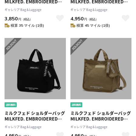
MILKFED. EMBROIDERED
MILKFED. EMBROIDERED
BAR MINI SHOULDER BAG
BAR SHOULDER BAG
ギャレリア Bag＆Luggage
ギャレリア Bag＆Luggage
W/STRAP バッグ トートバッグ
W/STRAP バッグ トートバッグ
3,850
4,950
2WAY 斜めがけ ミニトート 小さ
2WAY 斜めがけ B5 中学生 高校
円
（税込）
円
（税込）
め コンパクト 中学生 高校生 女
生 女子 レディース
積算 35 マイル (1倍)
積算 45 マイル (1倍)
子 レディース 103213053009
103213053010
ミルクフェド ショルダーバッグ
ミルクフェド ショルダーバッグ
MILKFED. EMBROIDERED
MILKFED. EMBROIDERED
BAR SHOULDER BAG
BAR SHOULDER BAG
ギャレリア Bag＆Luggage
ギャレリア Bag＆Luggage
W/STRAP バッグ トートバッグ
W/STRAP バッグ トートバッグ
4,950
4,950
2WAY 斜めがけ B5 中学生 高校
2WAY 斜めがけ B5 中学生 高校