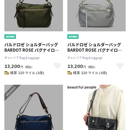
バルドロゼ ショルダーバッグ
バルドロゼ ショルダーバッグ
BARDOT ROSE パグナイロン
BARDOT ROSE パグナイロン
2WAY ハンドバッグ 肩掛け 斜め
2WAY ハンドバッグ 肩掛け 斜め
ギャレリア Bag＆Luggage
ギャレリア Bag＆Luggage
がけ ショルダーナイロンレディ
がけ ショルダーナイロンレディ
13,200
13,200
ース BR-5211
ース BR-5211
円
（税込）
円
（税込）
積算 120 マイル (1倍)
積算 120 マイル (1倍)