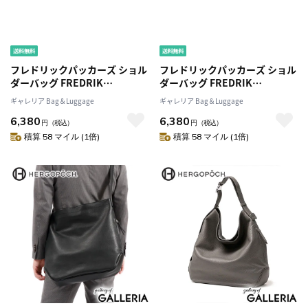
フレドリックパッカーズ ショル
フレドリックパッカーズ ショル
ダーバッグ FREDRIK
ダーバッグ FREDRIK
PACKERS ショルダー FAM
PACKERS ショルダー FAM
ギャレリア Bag＆Luggage
ギャレリア Bag＆Luggage
SHOULDER 斜めがけ 小さめ コ
SHOULDER 斜めがけ 小さめ コ
6,380
6,380
ンパクト Mサイズ 2.5L 日本製
ンパクト Mサイズ 2.5L 日本製
円
（税込）
円
（税込）
シンプル メンズ レディース
シンプル メンズ レディース
積算 58 マイル (1倍)
積算 58 マイル (1倍)