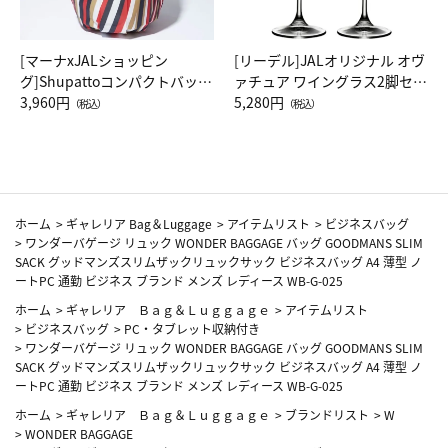
[マーナxJALショッピン
[リーデル]JALオリジナル オヴ
グ]Shupattoコンパクトバッグ
ァチュア ワイングラス2脚セッ
Drop JAL客室乗務員（LC）ス
3,960円
ト（レッドワイン）
5,280円
（税込）
（税込）
カーフ柄
ホーム
>
ギャレリア Bag＆Luggage
>
アイテムリスト
>
ビジネスバッグ
>
ワンダーバゲージ リュック WONDER BAGGAGE バッグ GOODMANS SLIM
SACK グッドマンズスリムザックリュックサック ビジネスバッグ A4 薄型 ノ
ートPC 通勤 ビジネス ブランド メンズ レディース WB-G-025
ホーム
>
ギャレリア Ｂａｇ＆Ｌｕｇｇａｇｅ
>
アイテムリスト
>
ビジネスバッグ
>
PC・タブレット収納付き
>
ワンダーバゲージ リュック WONDER BAGGAGE バッグ GOODMANS SLIM
SACK グッドマンズスリムザックリュックサック ビジネスバッグ A4 薄型 ノ
ートPC 通勤 ビジネス ブランド メンズ レディース WB-G-025
ホーム
>
ギャレリア Ｂａｇ＆Ｌｕｇｇａｇｅ
>
ブランドリスト
>
W
>
WONDER BAGGAGE