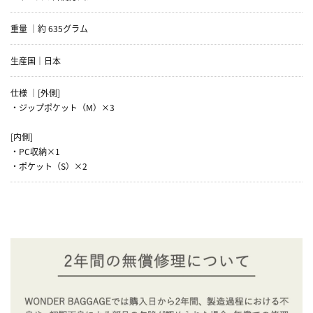
重量 ｜約 635グラム
生産国｜日本
仕様 ｜[外側]
・ジップポケット（M）×3
[内側]
・PC収納×1
・ポケット（S）×2