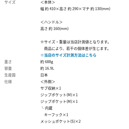
サイズ
＜本体＞
幅 約 410×高さ 約 290×マチ 約 130(mm)
＜ハンドル＞
高さ 約 160(mm)
※サイズ・重量は当店計測値となります。
商品により、若干の個体差が生じます。
※当店のサイズ計測方法はこちら
重さ
約 688g
容量
約 16.9L
生産国
日本
仕様
＜外側＞
サブ収納×1
ジップポケット(M)×1
ジップポケット(M)×1
└ 内蔵
キーフック×1
メッシュポケット(S)×2