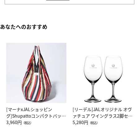
あなたへのおすすめ
[マーナxJALショッピン
[リーデル]JALオリジナル オヴ
グ]Shupattoコンパクトバッグ
ァチュア ワイングラス2脚セッ
Drop JAL客室乗務員（LC）ス
3,960円
ト（レッドワイン）
5,280円
（税込）
（税込）
カーフ柄