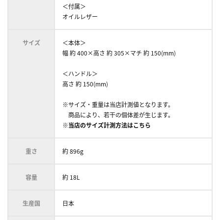
＜付属＞
オイルレザー
サイズ
＜本体＞
幅 約 400×高さ 約 305×マチ 約 150(mm)
＜ハンドル＞
高さ 約 150(mm)
※サイズ・重量は当店計測値となります。
商品により、若干の個体差が生じます。
※当店のサイズ計測方法はこちら
重さ
約 896g
容量
約 18L
生産国
日本