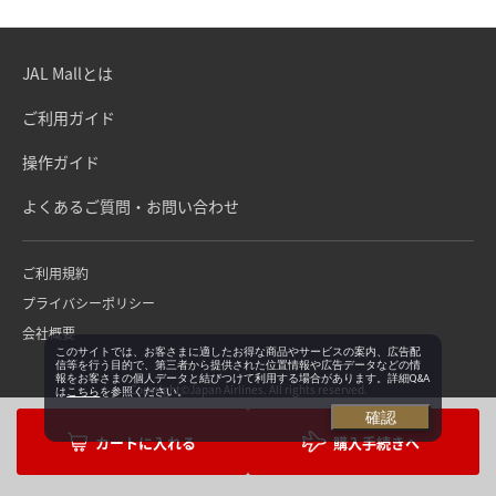
JAL Mallとは
ご利用ガイド
操作ガイド
よくあるご質問・お問い合わせ
ご利用規約
プライバシーポリシー
会社概要
このサイトでは、お客さまに適したお得な商品やサービスの案内、広告配
信等を行う目的で、第三者から提供された位置情報や広告データなどの情
報をお客さまの個人データと結びつけて利用する場合があります。詳細Q&A
Copyright©Japan Airlines. All rights reserved.
は
こちら
を参照ください。
確認
購入手続きへ