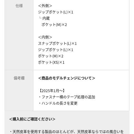
仕様
＜外側＞
ジップポケット(L)×1
└ 内蔵
ポケット(M)×2
＜内側＞
スナップポケット(L)×1
ジップポケット(L)×1
ポケット(M)×2
ポケット(XS)×1
備考欄
＜商品のモデルチェンジについて＞
【2025年1月～】
・ファスナー横のテープ処理の追加
・ハンドルの長さを変更
＜購入前にご確認ください＞
・天然皮革を使用する製品のほとんどが、天然皮革ならではの風合いを