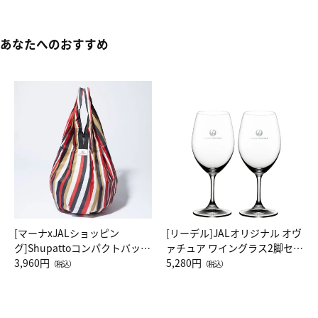
あなたへのおすすめ
[マーナxJALショッピン
[リーデル]JALオリジナル オヴ
グ]Shupattoコンパクトバッグ
ァチュア ワイングラス2脚セッ
Drop JAL客室乗務員（LC）ス
3,960円
ト（レッドワイン）
5,280円
（税込）
（税込）
カーフ柄