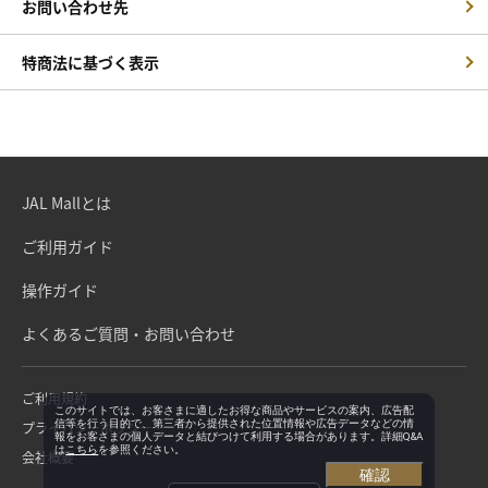
お問い合わせ先
特商法に基づく表示
JAL Mallとは
ご利用ガイド
操作ガイド
よくあるご質問・お問い合わせ
ご利用規約
このサイトでは、お客さまに適したお得な商品やサービスの案内、広告配
信等を行う目的で、第三者から提供された位置情報や広告データなどの情
プライバシーポリシー
報をお客さまの個人データと結びつけて利用する場合があります。詳細Q&A
は
こちら
を参照ください。
会社概要
確認