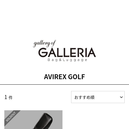
AVIREX GOLF
1
件