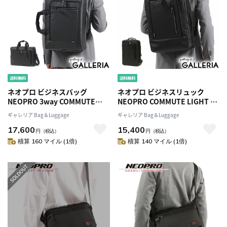
ネオプロ ビジネスバッグ
ネオプロ ビジネスリュック
NEOPRO 3way COMMUTE
NEOPRO COMMUTE LIGHT ビ
LIGHT 3wayブリーフ ブリーフ
ズリュック ビジネスバッグ バ
ギャレリア Bag＆Luggage
ギャレリア Bag＆Luggage
ケース リュック ショルダー B4
ックパック A4 軽量 ノートPC ビ
17,600
15,400
A4 大きめ 軽量 PC収納 ビジネス
ジネス 通勤 防滴 ナイロン メン
円
（税込）
円
（税込）
通勤 ナイロン メンズ レディー
ズ レディース 2-762
積算 160 マイル (1倍)
積算 140 マイル (1倍)
ス 2-761