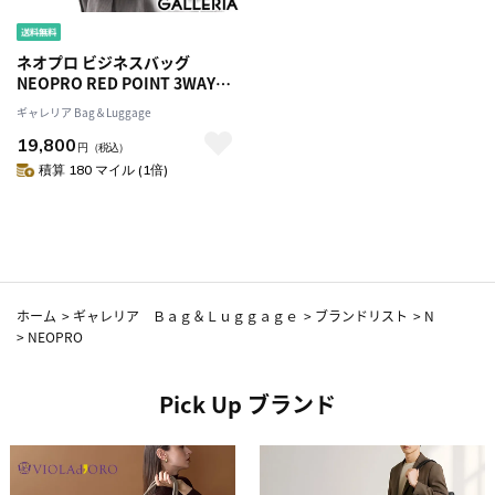
ネオプロ ビジネスバッグ
NEOPRO RED POINT 3WAYブ
リーフ 3WAY ブリーフケース
ギャレリア Bag＆Luggage
A4 B4 リュック バッグ ビジネス
19,800
リュック 2層 通勤 PC 13.3イン
円
（税込）
チ タブレット 通勤リュック ビ
積算 180 マイル (1倍)
ジネス 通勤バッグ 出張 メンズ
2-118
ホーム
>
ギャレリア Ｂａｇ＆Ｌｕｇｇａｇｅ
>
ブランドリスト
>
N
>
NEOPRO
Pick Up ブランド