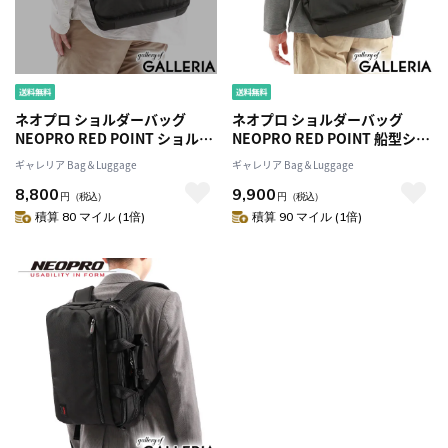
ネオプロ ショルダーバッグ
ネオプロ ショルダーバッグ
NEOPRO RED POINT ショルダ
NEOPRO RED POINT 船型ショ
ー バッグ ミニショルダー 小さ
ルダー バッグ B5 斜めがけ 肩掛
ギャレリア Bag＆Luggage
ギャレリア Bag＆Luggage
め A5 斜めがけ 肩掛け 軽量 ファ
け 軽量 ファスナー ナイロン 大
8,800
9,900
スナー ナイロン ビジネス 旅行
人 通勤 ビジネス 旅行 メンズ 2-
円
（税込）
円
（税込）
メンズ 2-112
113
積算 80 マイル (1倍)
積算 90 マイル (1倍)