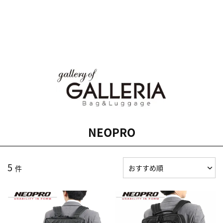
NEOPRO
5
件