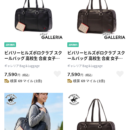
ビバリーヒルズポロクラブ スク
ビバリーヒルズポロクラブ スク
ールバッグ 高校生 合皮 女子高
ールバッグ 高校生 合皮 女子高
生 BEVERLY HILLS POLO
生 BEVERLY HILLS POLO
ギャレリア Bag＆Luggage
ギャレリア Bag＆Luggage
CLUB ブラウン A4 ブランド ス
CLUB ブラウン A4 ブランド ス
7,590
7,590
クバ 女子 大きめ バッグ 通学バ
クバ 女子 大きめ バッグ 通学バ
円
（税込）
円
（税込）
ッグ 通学 かわいい 黒 ブラック
ッグ 通学 かわいい 黒 ブラック
積算 69 マイル (1倍)
積算 69 マイル (1倍)
合皮スクールバッグ BP002
合皮スクールバッグ BP002