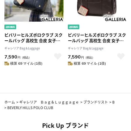
ビバリーヒルズポロクラブ スク
ビバリーヒルズポロクラブ スク
ールバッグ 高校生 合皮 女子高
ールバッグ 高校生 合皮 女子高
生 BEVERLY HILLS POLO
生 BEVERLY HILLS POLO
ギャレリア Bag＆Luggage
ギャレリア Bag＆Luggage
CLUB ブラウン A4 ブランド ス
CLUB ブラウン A4 ブランド ス
7,590
7,590
クバ 女子 大きめ バッグ 通学バ
クバ 女子 大きめ バッグ 通学バ
円
（税込）
円
（税込）
ッグ 通学 かわいい 黒 ブラック
ッグ 通学 かわいい 黒 ブラック
積算 69 マイル (1倍)
積算 69 マイル (1倍)
合皮スクールバッグ BP002
合皮スクールバッグ BP002
ホーム
>
ギャレリア Ｂａｇ＆Ｌｕｇｇａｇｅ
>
ブランドリスト
>
B
>
BEVERLY HILLS POLO CLUB
Pick Up ブランド