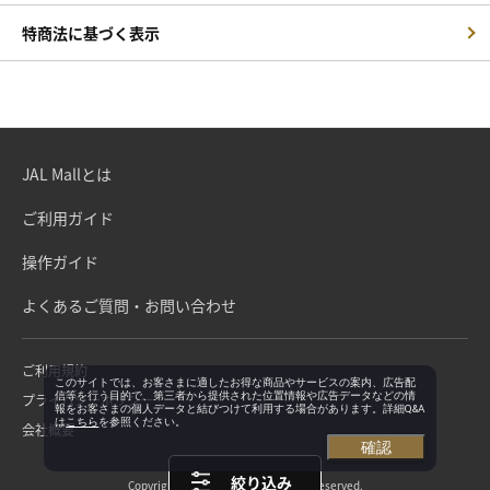
特商法に基づく表示
JAL Mallとは
ご利用ガイド
操作ガイド
よくあるご質問・お問い合わせ
ご利用規約
このサイトでは、お客さまに適したお得な商品やサービスの案内、広告配
信等を行う目的で、第三者から提供された位置情報や広告データなどの情
プライバシーポリシー
報をお客さまの個人データと結びつけて利用する場合があります。詳細Q&A
は
こちら
を参照ください。
会社概要
確認
絞り込み
Copyright©Japan Airlines. All rights reserved.