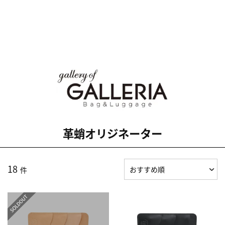
革蛸オリジネーター
18
件