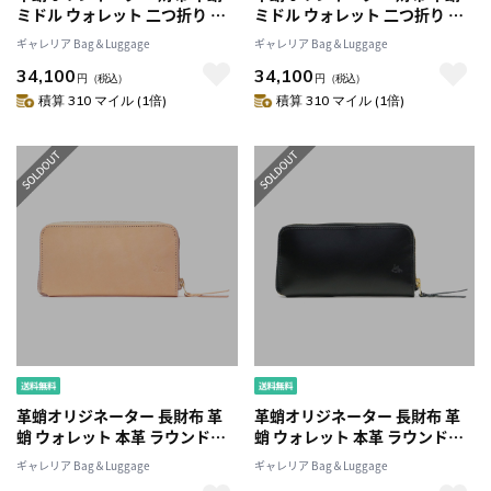
ミドル ウォレット 二つ折り 本
ミドル ウォレット 二つ折り 本
革 二つ折り財布 台形ミドルワ
革 二つ折り財布 台形ミドルワ
ギャレリア Bag＆Luggage
ギャレリア Bag＆Luggage
レット レザー 革蛸謹製 メンズ
レット レザー 革蛸謹製 メンズ
34,100
34,100
レディース 日本製 カワタコ
レディース 日本製 カワタコ
円
（税込）
円
（税込）
BGS-003 HOH-003
BGS-003 HOH-003
積算 310 マイル (1倍)
積算 310 マイル (1倍)
革蛸オリジネーター 長財布 革
革蛸オリジネーター 長財布 革
蛸 ウォレット 本革 ラウンドフ
蛸 ウォレット 本革 ラウンドフ
ァスナー ラウンドジップウォレ
ァスナー ラウンドジップウォレ
ギャレリア Bag＆Luggage
ギャレリア Bag＆Luggage
ットTYPE-U 革蛸謹製 メンズレ
ットTYPE-U 革蛸謹製 メンズレ