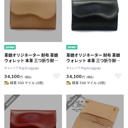
革蛸オリジネーター 財布 革蛸
革蛸オリジネーター 財布 革蛸
ウォレット 本革 三つ折り財布
ウォレット 本革 三つ折り財布
フラップミドルウォレット
フラップミドルウォレット
ギャレリア Bag＆Luggage
ギャレリア Bag＆Luggage
TYPE-W コンパクト 革蛸謹製
TYPE-W コンパクト 革蛸謹製
34,100
34,100
メンズレディース 日本製 カワ
メンズレディース 日本製 カワ
円
（税込）
円
（税込）
タコ BGS-006 HOH-006
タコ BGS-006 HOH-006
積算 310 マイル (1倍)
積算 310 マイル (1倍)