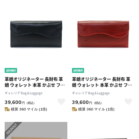
革蛸オリジネーター 長財布 革
革蛸オリジネーター 長財布 革
蛸 ウォレット 本革 かぶせ フラ
蛸 ウォレット 本革 かぶせ フラ
ップロングウォレット TYPE-X
ップロングウォレット TYPE-X
ギャレリア Bag＆Luggage
ギャレリア Bag＆Luggage
革蛸謹製 メンズ レディース日
革蛸謹製 メンズ レディース日
39,600
39,600
本製 カワタコ BGS-005 HOH-
本製 カワタコ BGS-005 HOH-
円
（税込）
円
（税込）
005
005
積算 360 マイル (1倍)
積算 360 マイル (1倍)