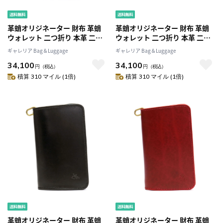
革蛸オリジネーター 財布 革蛸
革蛸オリジネーター 財布 革蛸
ウォレット 二つ折り 本革 二つ
ウォレット 二つ折り 本革 二つ
折り財布 台形ショートワレット
折り財布 台形ショートワレット
ギャレリア Bag＆Luggage
ギャレリア Bag＆Luggage
小さい レザー 革蛸謹製 メンズ
小さい レザー 革蛸謹製 メンズ
34,100
34,100
レディース 日本製 カワタコ
レディース 日本製 カワタコ
円
（税込）
円
（税込）
BGS-002 HOH-002
BGS-002 HOH-002
積算 310 マイル (1倍)
積算 310 マイル (1倍)
革蛸オリジネーター 財布 革蛸
革蛸オリジネーター 財布 革蛸