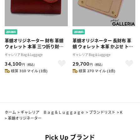
革蛸オリジネーター 財布 革蛸
革蛸オリジネーター 長財布 革
ウォレット 本革 三つ折り財布
蛸 ウォレット 本革 かぶせ トラ
フラップミドルウォレット
ッカーワレット 革蛸謹製 メン
ギャレリア Bag＆Luggage
ギャレリア Bag＆Luggage
TYPE-W コンパクト 革蛸謹製
ズ レディース 日本製 カワタコ
34,100
29,700
メンズレディース 日本製 カワ
HOH-007
円
（税込）
円
（税込）
タコ BGS-006 HOH-006
積算 310 マイル (1倍)
積算 270 マイル (1倍)
ホーム
>
ギャレリア Ｂａｇ＆Ｌｕｇｇａｇｅ
>
ブランドリスト
>
K
>
革蛸オリジネーター
Pick Up ブランド