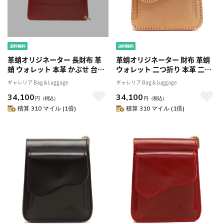
革蛸オリジネーター 長財布 革
革蛸オリジネーター 財布 革蛸
蛸 ウォレット 本革 かぶせ 台形
ウォレット 二つ折り 本革 二つ
ロングワレット サードタイプ
折り財布 台形ショートワレット
ギャレリア Bag＆Luggage
ギャレリア Bag＆Luggage
革蛸謹製 メンズ レディース 日
小さい レザー 革蛸謹製 メンズ
34,100
34,100
本製カワタコ BGS-001 HOH-
レディース 日本製 カワタコ
円
（税込）
円
（税込）
001
BGS-002 HOH-002
積算 310 マイル (1倍)
積算 310 マイル (1倍)