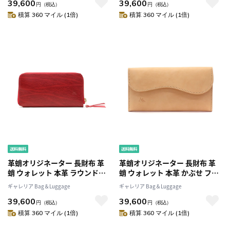
39,600
39,600
ディース 日本製 カワタコ BGS-
ディース 日本製 カワタコ BGS-
円
（税込）
円
（税込）
004 HOH-004
004 HOH-004
積算 360 マイル (1倍)
積算 360 マイル (1倍)
革蛸オリジネーター 長財布 革
革蛸オリジネーター 長財布 革
蛸 ウォレット 本革 ラウンドフ
蛸 ウォレット 本革 かぶせ フラ
ァスナー ラウンドジップウォレ
ップロングウォレット TYPE-X
ギャレリア Bag＆Luggage
ギャレリア Bag＆Luggage
ットTYPE-U 革蛸謹製 メンズレ
革蛸謹製 メンズ レディース日
39,600
39,600
ディース 日本製 カワタコ BGS-
本製 カワタコ BGS-005 HOH-
円
（税込）
円
（税込）
004 HOH-004
005
積算 360 マイル (1倍)
積算 360 マイル (1倍)