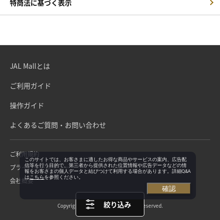
特商法に基づく表示
JAL Mallとは
ご利用ガイド
操作ガイド
よくあるご質問・お問い合わせ
ご利用規約
このサイトでは、お客さまに適したお得な商品やサービスの案内、広告配
信等を行う目的で、第三者から提供された位置情報や広告データなどの情
プライバシーポリシー
報をお客さまの個人データと結びつけて利用する場合があります。詳細Q&A
は
こちら
を参照ください。
会社概要
確認
絞り込み
Copyright©Japan Airlines. All rights reserved.