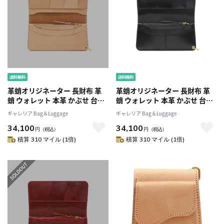
革蛸オリジネーター 長財布 革
革蛸オリジネーター 長財布 革
蛸 ウォレット 本革 かぶせ 台形
蛸 ウォレット 本革 かぶせ 台形
ロングワレット サードタイプ
ロングワレット サードタイプ
ギャレリア Bag＆Luggage
ギャレリア Bag＆Luggage
革蛸謹製 メンズ レディース 日
革蛸謹製 メンズ レディース 日
34,100
34,100
本製カワタコ BGS-001 HOH-
本製カワタコ BGS-001 HOH-
円
（税込）
円
（税込）
001
001
積算 310 マイル (1倍)
積算 310 マイル (1倍)