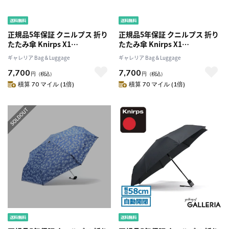
正規品5年保証 クニルプス 折り
正規品5年保証 クニルプス 折り
たたみ傘 Knirps X1
たたみ傘 Knirps X1
Knirps×NUNO 傘 雨傘 折りた
Knirps×NUNO 傘 雨傘 折りた
ギャレリア Bag＆Luggage
ギャレリア Bag＆Luggage
たみ 折り畳み傘 コンパクト ケ
たみ 折り畳み傘 コンパクト ケ
7,700
7,700
ース付き 52cm 手動 メンズ レ
ース付き 52cm 手動 メンズ レ
円
（税込）
円
（税込）
ディース KNXL811
ディース KNXL811
積算 70 マイル (1倍)
積算 70 マイル (1倍)