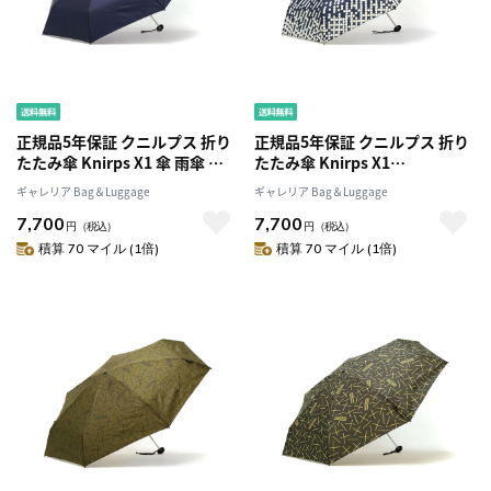
正規品5年保証 クニルプス 折り
正規品5年保証 クニルプス 折り
たたみ傘 Knirps X1 傘 雨傘 折
たたみ傘 Knirps X1
りたたみ 折り畳み傘 コンパク
Knirps×NUNO 傘 雨傘 折りた
ギャレリア Bag＆Luggage
ギャレリア Bag＆Luggage
ト ケース付き 52cm 手動 メン
たみ 折り畳み傘 コンパクト ケ
7,700
7,700
ズ レディース KNX01N
ース付き 52cm 手動 メンズ レ
円
（税込）
円
（税込）
KNX07N
ディース KNXL811
積算 70 マイル (1倍)
積算 70 マイル (1倍)