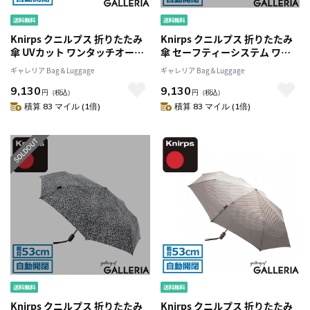
Knirps クニルプス 折りたたみ
Knirps クニルプス 折りたたみ
傘 UVカット ワンタッチオープ
傘 セーフティーシステム ワン
ン 53cm 8本骨 セーフティー・
タッチ UVカット 折り畳み傘
ギャレリア Bag＆Luggage
ギャレリア Bag＆Luggage
システム 折りたたみ シンプル
NUNO 和柄 T.220 KNTL220
9,130
9,130
T.220 KNT220
円
（税込）
円
（税込）
積算 83 マイル (1倍)
積算 83 マイル (1倍)
Knirps クニルプス 折りたたみ
Knirps クニルプス 折りたたみ