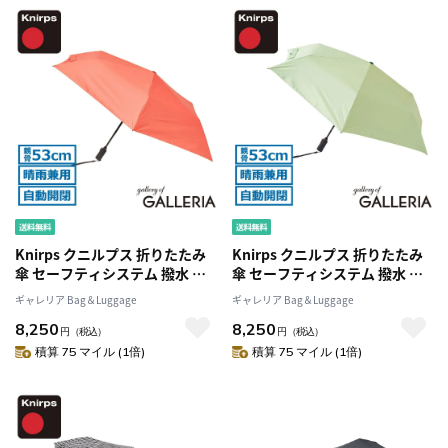
Knirps クニルプス 折りたたみ
Knirps クニルプス 折りたたみ
傘 セーフティシステム 撥水 折
傘 セーフティシステム 撥水 折
り畳み ULTRA SERIES U.220
り畳み ULTRA SERIES U.220
ギャレリア Bag＆Luggage
ギャレリア Bag＆Luggage
KNUL220 KNU220
KNUL220 KNU220
8,250
8,250
円
（税込）
円
（税込）
積算 75 マイル (1倍)
積算 75 マイル (1倍)