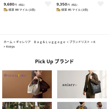
9,680
9,350
ワンタッチ 8本骨 ビジネス ケー
傘 雨傘 自動 53cm UVカット 遮
円
（税込）
円
（税込）
ス付き 男性 耐久性 T.320
熱 遮光 紫外線遮蔽 6本骨 U.220
積算 88 マイル (1倍)
積算 85 マイル (1倍)
KNT320
KNUL220
ホーム
>
ギャレリア Ｂａｇ＆Ｌｕｇｇａｇｅ
>
ブランドリスト
>
K
>
Knirps
Pick Up ブランド