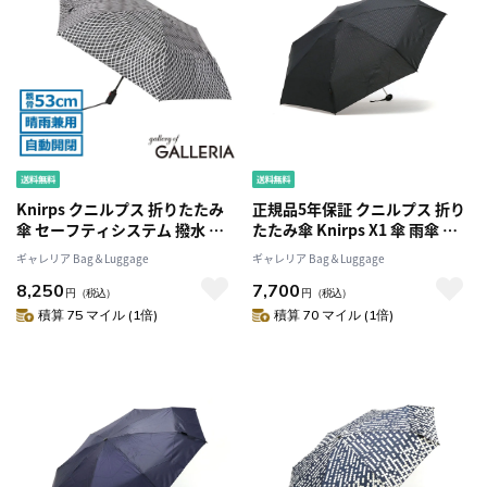
Knirps クニルプス 折りたたみ
正規品5年保証 クニルプス 折り
傘 セーフティシステム 撥水 折
たたみ傘 Knirps X1 傘 雨傘 折
り畳み ULTRA SERIES U.220
りたたみ 折り畳み傘 コンパク
ギャレリア Bag＆Luggage
ギャレリア Bag＆Luggage
KNUL220 KNU220
ト ケース付き 52cm 手動 メン
8,250
7,700
ズ レディース KNX01N
円
（税込）
円
（税込）
KNX07N
積算 75 マイル (1倍)
積算 70 マイル (1倍)