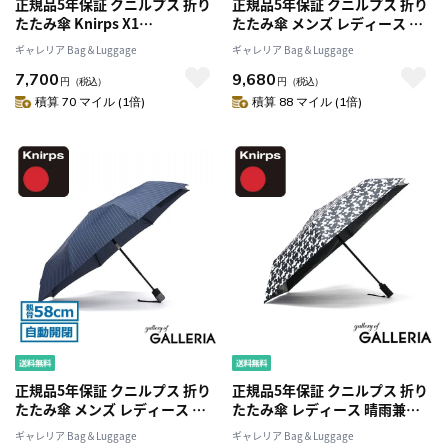
正規品5年保証 クニルプス 折り
正規品5年保証 クニルプス 折り
たたみ傘 Knirps X1
たたみ傘 メンズ レディース 自
Knirps×NUNO 傘 雨傘 折りた
動開閉 大きい ケース Knirps 折
ギャレリア Bag＆Luggage
ギャレリア Bag＆Luggage
たみ 折り畳み傘 コンパクト ケ
り畳み傘 雨傘 傘 自動 折り畳み
7,700
9,680
ース付き 52cm 手動 メンズ レ
ワンタッチ 8本骨 ビジネス ケー
円
（税込）
円
（税込）
ディース KNXL811
ス付き 男性 耐久性 T.320
積算 70 マイル (1倍)
積算 88 マイル (1倍)
KNT320
正規品5年保証 クニルプス 折り
正規品5年保証 クニルプス 折り
たたみ傘 メンズ レディース 自
たたみ傘 レディース 晴雨兼用
動開閉 大きい ケース Knirps 折
軽量 自動開閉 ケース Knirps 傘
ギャレリア Bag＆Luggage
ギャレリア Bag＆Luggage
り畳み傘 雨傘 傘 自動 折り畳み
折り畳み傘 ワンタッチ 撥水 日