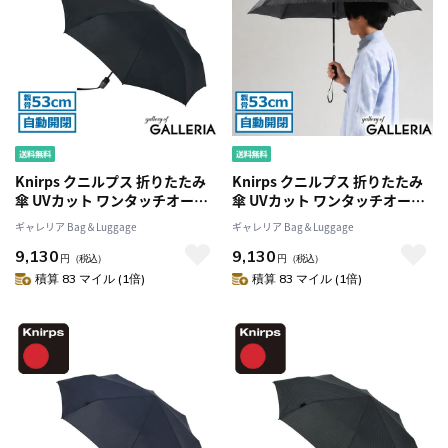
Knirps クニルプス 折りたたみ
Knirps クニルプス 折りたたみ
傘 UVカット ワンタッチオープ
傘 UVカット ワンタッチオープ
ン 53cm 8本骨 セーフティー・
ン 53cm 8本骨 セーフティー・
ギャレリア Bag＆Luggage
ギャレリア Bag＆Luggage
システム 折りたたみ シンプル
システム 折りたたみ シンプル
9,130
9,130
T.220 KNT220
T.220 KNT220
円
（税込）
円
（税込）
積算 83 マイル (1倍)
積算 83 マイル (1倍)