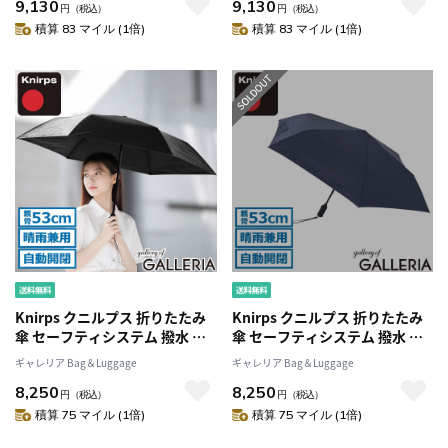
9,130
9,130
円
（税込）
円
（税込）
積算 83 マイル (1倍)
積算 83 マイル (1倍)
Knirps クニルプス 折りたたみ
Knirps クニルプス 折りたたみ
傘 セーフティシステム 撥水 折
傘 セーフティシステム 撥水 折
り畳み ULTRA SERIES U.220
り畳み ULTRA SERIES U.220
ギャレリア Bag＆Luggage
ギャレリア Bag＆Luggage
KNUL220 KNU220
KNUL220 KNU220
8,250
8,250
円
（税込）
円
（税込）
積算 75 マイル (1倍)
積算 75 マイル (1倍)