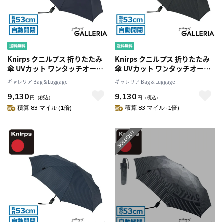
Knirps クニルプス 折りたたみ
Knirps クニルプス 折りたたみ
傘 UVカット ワンタッチオープ
傘 UVカット ワンタッチオープ
ン 53cm 8本骨 セーフティー・
ン 53cm 8本骨 セーフティー・
ギャレリア Bag＆Luggage
ギャレリア Bag＆Luggage
システム 折りたたみ シンプル
システム 折りたたみ シンプル
9,130
9,130
T.220 KNT220
T.220 KNT220
円
（税込）
円
（税込）
積算 83 マイル (1倍)
積算 83 マイル (1倍)