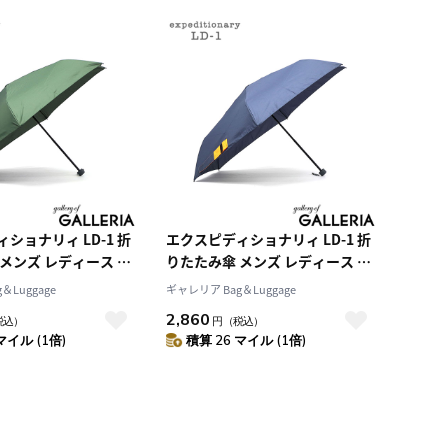
ショナリィ LD-1 折
エクスピディショナリィ LD-1 折
メンズ レディース 雨
りたたみ傘 メンズ レディース 雨
 手動 折りたたみ MA-
傘 傘 手開き 手動 折りたたみ MA-
＆Luggage
ギャレリア Bag＆Luggage
おしゃれ カジュアル ミ
1 大きめ おしゃれ カジュアル ミ
2,860
税込）
円
（税込）
勤 通学 UVカット
リタリー 通勤 通学 UVカット
マイル (1倍)
積算 26 マイル (1倍)
nary LD-1 親骨58cm
expeditionary LD-1 親骨58cm
8M
LD-MA1-58M