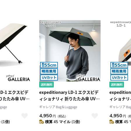
y LD-1 エクスピデ
expeditionary LD-1 エクスピデ
expediti
りたたみ傘 UVカ
ィショナリィ 折りたたみ傘 UVカ
ィショナリィ
 おしゃれ シンプ
ット ミリタリー おしゃれ シンプ
ット ミリタ
gage
ギャレリア Bag＆Luggage
ギャレリア Bag
兼用折りたたみ日傘
ル MA-1 晴雨兼用折りたたみ日傘
ル MA-1
4,950
4,950
円
（税込）
円
（
LD-MA1-55PM
LD-MA1-5
(1倍)
積算 45 マイル (1倍)
積算 45 