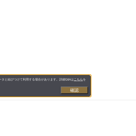
タと結びつけて利用する場合があります。詳細Q&Aは
こちら
を
確認
お支払いについて
送料について