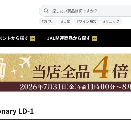
#お中元
#日傘
#ワイン福袋
#リュック
ベントから探す
JAL関連商品から探す
onary LD-1