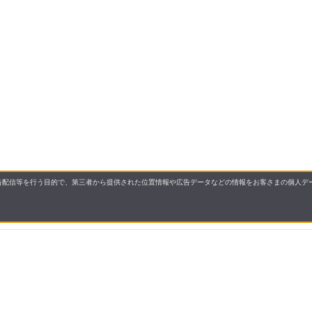
配信等を行う目的で、第三者から提供された位置情報や広告データなどの情報をお客さまの個人デー
要
プライバシーポリシー
について
配送について