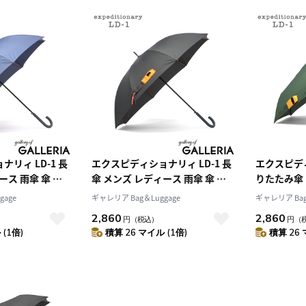
リィ LD-1 長
エクスピディショナリィ LD-1 長
エクスピディ
ース 雨傘 傘 ジ
傘 メンズ レディース 雨傘 傘 ジ
りたたみ傘 
チ MA-1 大き
ャンプ式 ワンタッチ MA-1 大き
傘 傘 手開き
gage
ギャレリア Bag＆Luggage
ギャレリア Bag
ジュアル ミリタリ
め おしゃれ カジュアル ミリタリ
1 大きめ 
2,860
2,860
円
（税込）
円
（
Vカット 耐風骨 丈
ー 通勤 通学 UVカット 耐風骨 丈
リタリー 通
(1倍)
積算 26 マイル (1倍)
積算 26 
ry LD-1 親骨
夫 expeditionary LD-1 親骨
expeditio
5J
65cm LD-MA1-65J
LD-MA1-5