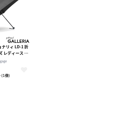
リィ LD-1 折
ズ レディース 雨
 折りたたみ MA-
gage
れ カジュアル ミ
学 UVカット
(1倍)
 LD-1 親骨58cm