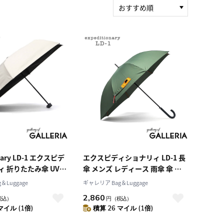
おすすめ順
新着順
積算マイル率（高い
順）
人気順
レビュー件数（多い
順）
レビュー評価（高い
順）
価格（安い順）
価格（高い順）
onary LD-1 エクスピデ
エクスピディショナリィ LD-1 長
 折りたたみ傘 UVカ
傘 メンズ レディース 雨傘 傘 ジ
リー おしゃれ シンプ
ャンプ式 ワンタッチ MA-1 大き
＆Luggage
ギャレリア Bag＆Luggage
 晴雨兼用折りたたみ日傘
め おしゃれ カジュアル ミリタリ
2,860
税込）
円
（税込）
5PM
ー 通勤 通学 UVカット 耐風骨 丈
マイル (1倍)
積算 26 マイル (1倍)
夫 expeditionary LD-1 親骨
65cm LD-MA1-65J