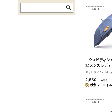
エクスピディショナ
傘 メンズ レディ
ャンプ式 ワンタッ
ギャレリア Bag＆Lug
め おしゃれ カ
2,860
円
（税込）
ー 通勤 通学 U
積算 26 マイル 
夫 expeditiona
65cm LD-MA1-6