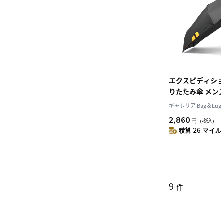
エクスピディショナ
りたたみ傘 メン
傘 傘 手開き 手動
ギャレリア Bag＆Lug
1 大きめ おしゃ
2,860
円
（税込）
リタリー 通勤 通
積算 26 マイル 
expeditionary
LD-MA1-58M
9
件