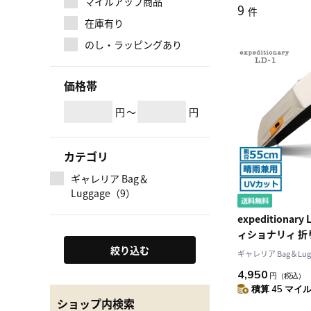
マイルアップ商品
9
件
在庫有り
のし・ラッピングあり
価格帯
円
～
円
カテゴリ
ギャレリア Bag＆
Luggage（9）
expeditionar
ィショナリィ 折
ット ミリタリー
絞り込む
ギャレリア Bag＆Lug
ル MA-1 晴雨
4,950
円
（税込）
LD-MA1-55PM
積算 45 マイル 
ショップ内検索