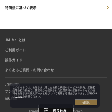
特商法に基づく表示
JAL Mallとは
ご利用ガイド
操作ガイド
よくあるご質問・お問い合わせ
ご利用規約
このサイトでは、お客さまに適したお得な商品やサービスの案内、広告配
信等を行う目的で、第三者から提供された位置情報や広告データなどの情
プライバシーポリシー
報をお客さまの個人データと結びつけて利用する場合があります。詳細Q&A
は
こちら
を参照ください。
会社概要
確認
絞り込み
Copyright©Japan Airlines. All rights reserved.