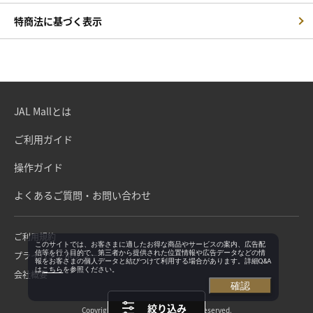
特商法に基づく表示
JAL Mallとは
ご利用ガイド
操作ガイド
よくあるご質問・お問い合わせ
ご利用規約
このサイトでは、お客さまに適したお得な商品やサービスの案内、広告配
信等を行う目的で、第三者から提供された位置情報や広告データなどの情
プライバシーポリシー
報をお客さまの個人データと結びつけて利用する場合があります。詳細Q&A
は
こちら
を参照ください。
会社概要
確認
絞り込み
Copyright©Japan Airlines. All rights reserved.