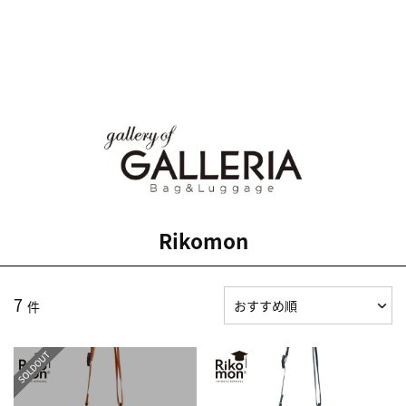
Rikomon
7
件