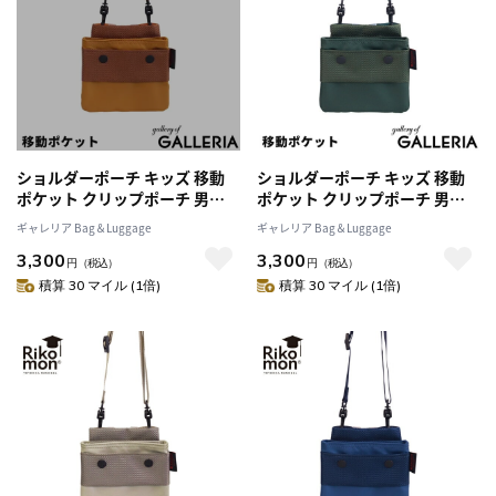
ショルダーポーチ キッズ 移動
ショルダーポーチ キッズ 移動
ポケット クリップポーチ 男の
ポケット クリップポーチ 男の
子 女の子 Rikomon リコモン 子
子 女の子 Rikomon リコモン 子
ギャレリア Bag＆Luggage
ギャレリア Bag＆Luggage
ども 斜めがけ 別売り RYU0009
ども 斜めがけ 別売り RYU0009
3,300
3,300
メール便
メール便
円
（税込）
円
（税込）
積算 30 マイル (1倍)
積算 30 マイル (1倍)