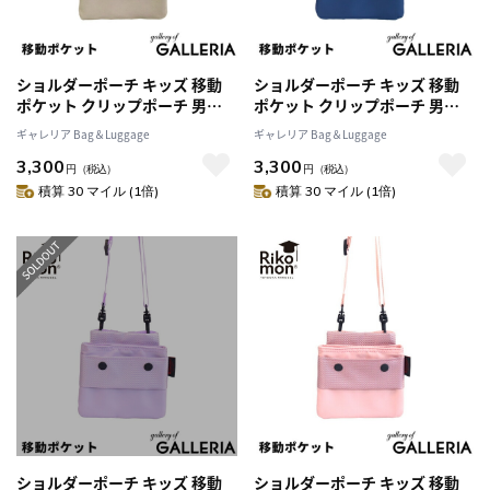
ショルダーポーチ キッズ 移動
ショルダーポーチ キッズ 移動
ポケット クリップポーチ 男の
ポケット クリップポーチ 男の
子 女の子 Rikomon リコモン 子
子 女の子 Rikomon リコモン 子
ギャレリア Bag＆Luggage
ギャレリア Bag＆Luggage
ども 斜めがけ 別売り RYU0009
ども 斜めがけ 別売り RYU0009
3,300
3,300
メール便
メール便
円
（税込）
円
（税込）
積算 30 マイル (1倍)
積算 30 マイル (1倍)
ショルダーポーチ キッズ 移動
ショルダーポーチ キッズ 移動