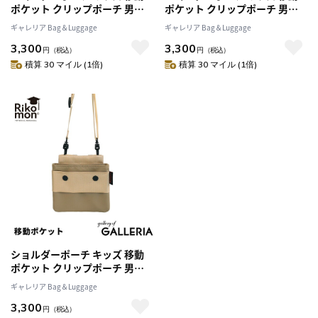
ポケット クリップポーチ 男の
ポケット クリップポーチ 男の
子 女の子 Rikomon リコモン 子
子 女の子 Rikomon リコモン 子
ギャレリア Bag＆Luggage
ギャレリア Bag＆Luggage
ども 斜めがけ 別売り RYU0009
ども 斜めがけ 別売り RYU0009
3,300
3,300
メール便
メール便
円
（税込）
円
（税込）
積算 30 マイル (1倍)
積算 30 マイル (1倍)
ショルダーポーチ キッズ 移動
ポケット クリップポーチ 男の
子 女の子 Rikomon リコモン 子
ギャレリア Bag＆Luggage
ども 斜めがけ 別売り RYU0009
3,300
メール便
円
（税込）