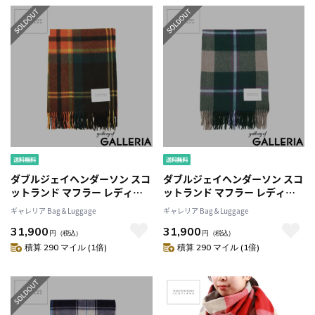
STOLE WJHA-03
STOLE WJHA-03
ダブルジェイヘンダーソン スコ
ダブルジェイヘンダーソン スコ
ットランド マフラー レディー
ットランド マフラー レディー
ス メンズ チェック
ス メンズ チェック
ギャレリア Bag＆Luggage
ギャレリア Bag＆Luggage
W.J.HENDERSON SCOTLAND
W.J.HENDERSON SCOTLAND
31,900
31,900
ブランド ストール 大判 秋 冬 ウ
ブランド ストール 大判 秋 冬 ウ
円
（税込）
円
（税込）
ール 薄手 暖 暖かい カラフル 秋
ール 薄手 暖 暖かい カラフル 秋
積算 290 マイル (1倍)
積算 290 マイル (1倍)
冬 おしゃれ イギリス製 WOVEN
冬 おしゃれ イギリス製 WOVEN
STOLE WJHA-03
STOLE WJHA-03