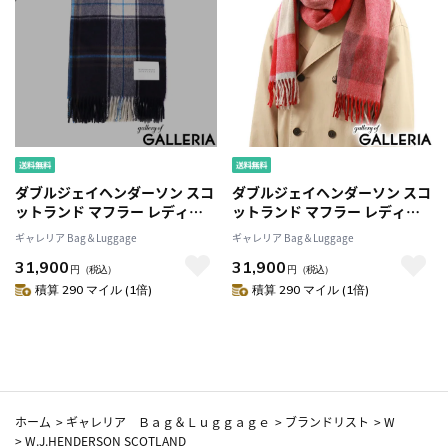
ダブルジェイヘンダーソン スコ
ダブルジェイヘンダーソン スコ
ットランド マフラー レディー
ットランド マフラー レディー
ス メンズ チェック
ス メンズ チェック
ギャレリア Bag＆Luggage
ギャレリア Bag＆Luggage
W.J.HENDERSON SCOTLAND
W.J.HENDERSON SCOTLAND
31,900
31,900
ブランド ストール 大判 秋 冬 ウ
ブランド ストール 大判 秋 冬 ウ
円
（税込）
円
（税込）
ール 薄手 暖 暖かい カラフル 秋
ール 薄手 暖 暖かい カラフル 秋
積算 290 マイル (1倍)
積算 290 マイル (1倍)
冬 おしゃれ イギリス製 WOVEN
冬 おしゃれ イギリス製 WOVEN
STOLE WJHA-03
STOLE WJHA-03
ホーム
>
ギャレリア Ｂａｇ＆Ｌｕｇｇａｇｅ
>
ブランドリスト
>
W
>
W.J.HENDERSON SCOTLAND