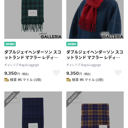
ダブルジェイヘンダーソン スコ
ダブルジェイヘンダーソン スコ
ットランド マフラー レディー
ットランド マフラー レディー
ス メンズ チェック
ス メンズ チェック
ギャレリア Bag＆Luggage
ギャレリア Bag＆Luggage
W.J.HENDERSON SCOTLAND
W.J.HENDERSON SCOTLAND
9,350
9,350
ブランド 学生 ビジネス ウール
ブランド 学生 ビジネス ウール
円
（税込）
円
（税込）
薄手 冬 秋冬 軽量 軽い 防寒 スカ
薄手 冬 秋冬 軽量 軽い 防寒 スカ
積算 85 マイル (1倍)
積算 85 マイル (1倍)
ーフ イギリス製 WOVEN
ーフ イギリス製 WOVEN
NARROW SCARF WJHA-01
NARROW SCARF WJHA-01