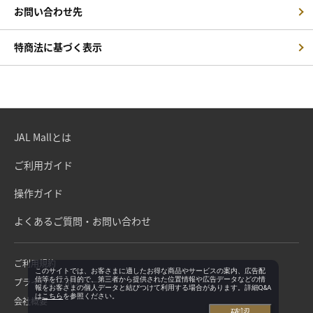
お問い合わせ先
特商法に基づく表示
JAL Mallとは
ご利用ガイド
操作ガイド
よくあるご質問・お問い合わせ
ご利用規約
このサイトでは、お客さまに適したお得な商品やサービスの案内、広告配
信等を行う目的で、第三者から提供された位置情報や広告データなどの情
プライバシーポリシー
報をお客さまの個人データと結びつけて利用する場合があります。詳細Q&A
は
こちら
を参照ください。
会社概要
確認