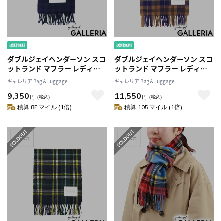
ダブルジェイヘンダーソン スコ
ダブルジェイヘンダーソン スコ
ットランド マフラー レディー
ットランド マフラー レディー
ス メンズ チェック
ス メンズ チェック
ギャレリア Bag＆Luggage
ギャレリア Bag＆Luggage
W.J.HENDERSON SCOTLAND
W.J.HENDERSON SCOTLAND
9,350
11,550
ブランド 学生 ビジネス ウール
ブランド 学生 グリーン ウール
円
（税込）
円
（税込）
薄手 冬 秋冬 軽量 軽い 防寒 スカ
薄手 秋冬 軽量 軽い スカーフ お
積算 85 マイル (1倍)
積算 105 マイル (1倍)
ーフ イギリス製 WOVEN
しゃれ かわいい イギリス製
NARROW SCARF WJHA-01
WOVEN SCARF WJHA-02