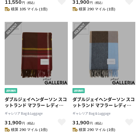
11,550
31,900
ブランド 学生 グリーン ウール
ブランド ストール 大判 秋 冬 ウ
円
（税込）
円
（税込）
薄手 秋冬 軽量 軽い スカーフ お
ール 薄手 暖 暖かい カラフル 秋
積算 105 マイル (1倍)
積算 290 マイル (1倍)
しゃれ かわいい イギリス製
冬 おしゃれ イギリス製 WOVEN
WOVEN SCARF WJHA-02
STOLE WJHA-03
ダブルジェイヘンダーソン スコ
ダブルジェイヘンダーソン スコ
ットランド マフラー レディー
ットランド マフラー レディー
ス メンズ チェック
ス メンズ チェック
ギャレリア Bag＆Luggage
ギャレリア Bag＆Luggage
W.J.HENDERSON SCOTLAND
W.J.HENDERSON SCOTLAND
31,900
31,900
ブランド ストール 大判 秋 冬 ウ
ブランド ストール 大判 秋 冬 ウ
円
（税込）
円
（税込）
ール 薄手 暖 暖かい カラフル 秋
ール 薄手 暖 暖かい カラフル 秋
積算 290 マイル (1倍)
積算 290 マイル (1倍)
冬 おしゃれ イギリス製 WOVEN
冬 おしゃれ イギリス製 WOVEN