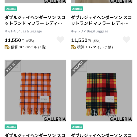
ダブルジェイヘンダーソン スコ
ダブルジェイヘンダーソン スコ
ットランド マフラー レディー
ットランド マフラー レディー
ス メンズ チェック
ス メンズ チェック
ギャレリア Bag＆Luggage
ギャレリア Bag＆Luggage
W.J.HENDERSON SCOTLAND
W.J.HENDERSON SCOTLAND
11,550
11,550
ブランド 学生 グリーン ウール
ブランド 学生 グリーン ウール
円
（税込）
円
（税込）
薄手 秋冬 軽量 軽い スカーフ お
薄手 秋冬 軽量 軽い スカーフ お
積算 105 マイル (1倍)
積算 105 マイル (1倍)
しゃれ かわいい イギリス製
しゃれ かわいい イギリス製
WOVEN SCARF WJHA-02
WOVEN SCARF WJHA-02
ダブルジェイヘンダーソン スコ
ダブルジェイヘンダーソン スコ