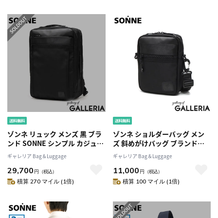
バッグ SOSF001
SOSF002
ゾンネ リュック メンズ 黒 ブラ
ゾンネ ショルダーバッグ メン
ンド SONNE シンプル カジュア
ズ 斜めがけバッグ ブランド
ル おしゃれ ビジネス 通勤リュ
SONNE 小さめ ミニ 軽量 縦型
ギャレリア Bag＆Luggage
ギャレリア Bag＆Luggage
ック ビジネスリュック 通勤 営
大人 かっこいい カジュアル シ
29,700
11,000
業 出張 2層 拡張 撥水 A4 B4 PC
ンプル ブラック ミニショルダ
円
（税込）
円
（税込）
15inch STAR FLYER バックパ
ー サブバッグ 斜めがけ 撥水
積算 270 マイル (1倍)
積算 100 マイル (1倍)
ック SOSF003
STAR FLYER SOSF004