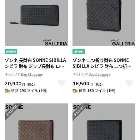
ゾンネ 長財布 SONNE SIBILLA
ゾンネ 二つ折り財布 SONNE
シビラ 財布 ジップ長財布 ロン
SIBILLA シビラ 財布 二つ折り
グウォレット レザー 革 ラウン
折り財布 コンパクト メッシュ
ギャレリア Bag＆Luggage
ギャレリア Bag＆Luggage
ドファスナー ファスナー 大容
カード入れ 小銭入れ 本革 革 レ
20,900
16,500
量 カード入れ 多い 小銭入れ 仕
ザー 軽量 メンズ レディース
円
（税込）
円
（税込）
切り メッシュ メンズ レディー
SOM003
積算 190 マイル (1倍)
積算 150 マイル (1倍)
ス SOM001