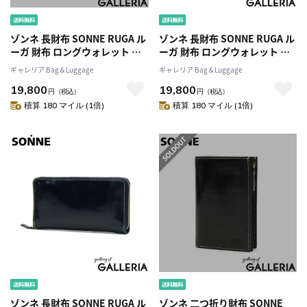
ゾンネ 長財布 SONNE RUGA ル
ゾンネ 長財布 SONNE RUGA ル
ーガ 財布 ロングウォレット 本
ーガ 財布 ロングウォレット 本
革 革 ラウンドファスナー ファ
革 革 ラウンドファスナー ファ
ギャレリア Bag＆Luggage
ギャレリア Bag＆Luggage
スナー 大容量 カード入れ 多い
スナー 大容量 カード入れ 多い
19,800
19,800
小銭入れ 仕切り シンプル メン
小銭入れ 仕切り シンプル メン
円
（税込）
円
（税込）
ズ レディース SORU001
ズ レディース SORU001
積算 180 マイル (1倍)
積算 180 マイル (1倍)
ゾンネ 長財布 SONNE RUGA ル
ゾンネ 二つ折り財布 SONNE