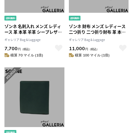
ゾンネ 名刺入れ メンズ レディ
ゾンネ 財布 メンズ レディース
ース 革 本革 羊革 シープレザー
二つ折り 二つ折り財布 革 本革
ブランド SONNE おしゃれ 薄型
羊革 シープレザー ブランド
ギャレリア Bag＆Luggage
ギャレリア Bag＆Luggage
スリム ビジネス 二つ折り かぶ
SONNE コンパクト 小銭入れ付
7,700
11,000
せ シンプル SCHAF カードケー
小銭入れあり おしゃれ 薄型 ス
円
（税込）
円
（税込）
ス SOS004A
リム SCHAF マルチコンパクト
積算 70 マイル (1倍)
積算 100 マイル (1倍)
ウォレット SOS009A