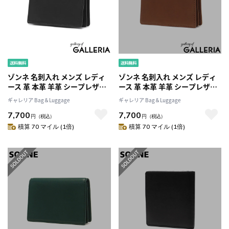
ゾンネ 名刺入れ メンズ レディ
ゾンネ 名刺入れ メンズ レディ
ース 革 本革 羊革 シープレザー
ース 革 本革 羊革 シープレザー
ブランド SONNE おしゃれ 薄型
ブランド SONNE おしゃれ 薄型
ギャレリア Bag＆Luggage
ギャレリア Bag＆Luggage
スリム ビジネス 二つ折り かぶ
スリム ビジネス 二つ折り かぶ
7,700
7,700
せ シンプル SCHAF カードケー
せ シンプル SCHAF カードケー
円
（税込）
円
（税込）
ス SOS004A
ス SOS004A
積算 70 マイル (1倍)
積算 70 マイル (1倍)