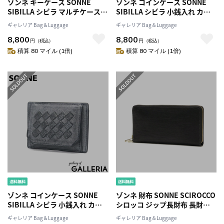
ゾンネ キーケース SONNE
ゾンネ コインケース SONNE
SIBILLA シビラ マルチケース
SIBILLA シビラ 小銭入れ カー
レザーメッシュ メッシュ レザ
ドケース 定期入れ レザーメッ
ギャレリア Bag＆Luggage
ギャレリア Bag＆Luggage
ー コインケース カードケース
シュ メッシュ レザー 本革 革 メ
8,800
8,800
キーリング付き 小銭入れ ミニ
ンズ レディース SOM005
円
（税込）
円
（税込）
本革 革 メンズ レディース
積算 80 マイル (1倍)
積算 80 マイル (1倍)
SOM004
ゾンネ コインケース SONNE
ゾンネ 財布 SONNE SCIROCCO
SIBILLA シビラ 小銭入れ カー
シロッコ ジップ長財布 長財布
ドケース 定期入れ レザーメッ
大容量 ラウンドファスナー フ
ギャレリア Bag＆Luggage
ギャレリア Bag＆Luggage
シュ メッシュ レザー 本革 革 メ
ァスナー 小銭入れ 本革 革 レザ