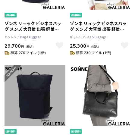
ゾンネ リュック ビジネスバッ
ゾンネ リュック ビジネスバッ
グ メンズ 大容量 出張 軽量
グ メンズ 大容量 出張 軽量
SONNE ビジネスリュック ノー
SONNE ビジネスリュック ノー
ギャレリア Bag＆Luggage
ギャレリア Bag＆Luggage
トPC タブレット ブランド 撥水
トPC タブレット ブランド 撥水
29,700
25,300
おしゃれ ナイロン 大人 カジュ
おしゃれ ナイロン 大人 カジュ
円
（税込）
円
（税込）
アル ビジネス 通勤 B4 A4 黒 2層
アル ビジネス 通勤 B4 A4 黒
積算 270 マイル (1倍)
積算 230 マイル (1倍)
TRIM トリム バックパック
TRIM トリム バックパック
SOSL002
SOSL003