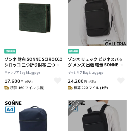
ゾンネ 財布 SONNE SCIROCCO
ゾンネ リュック ビジネスバッ
シロッコ 二つ折り財布 二つ折
グ メンズ 出張 軽量 SONNE ビ
り 折り財布 コンパクト 小銭入
ジネスリュック ノートPC ブラ
ギャレリア Bag＆Luggage
ギャレリア Bag＆Luggage
れ 本革 革 レザー メンズ
ンド 撥水 おしゃれ ナイロン 大
17,600
24,200
SOD003B
人 カジュアル ビジネス 通勤 A4
円
（税込）
円
（税込）
シンプル 黒 リュックサック
積算 160 マイル (1倍)
積算 220 マイル (1倍)
TRIM トリム バックパック
SOSL001