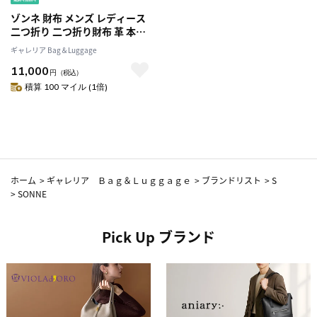
ゾンネ 財布 メンズ レディース
二つ折り 二つ折り財布 革 本革
羊革 シープレザー ブランド
ギャレリア Bag＆Luggage
SONNE コンパクト 小銭入れ付
11,000
小銭入れあり おしゃれ 薄型 ス
円
（税込）
リム SCHAF マルチコンパクト
積算 100 マイル (1倍)
ウォレット SOS009A
ホーム
>
ギャレリア Ｂａｇ＆Ｌｕｇｇａｇｅ
>
ブランドリスト
>
S
>
SONNE
Pick Up ブランド