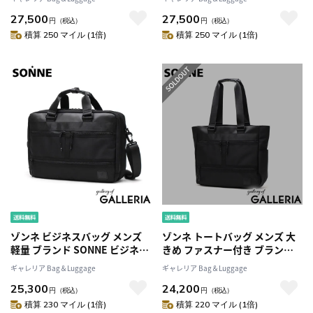
ド 2WAY 通勤バッグ 通勤カバン
ド 2WAY 通勤バッグ 通勤カバン
27,500
27,500
通勤 営業 ショルダー ビジネス
通勤 営業 ショルダー ビジネス
円
（税込）
円
（税込）
バッグ おしゃれ 上品 CLAUDIO
バッグ おしゃれ 上品 CLAUDIO
積算 250 マイル (1倍)
積算 250 マイル (1倍)
クラウディオ SOX026
クラウディオ SOX026
ゾンネ ビジネスバッグ メンズ
ゾンネ トートバッグ メンズ 大
軽量 ブランド SONNE ビジネス
きめ ファスナー付き ブランド
ショルダー シンプル 黒 通勤 営
SONNE 軽い カジュアル メンズ
ギャレリア Bag＆Luggage
ギャレリア Bag＆Luggage
業 ブリーフケース 2WAY 斜めが
バッグ 横型 ビジネストート シ
25,300
24,200
け 肩掛け 2層 撥水 A4 B4 PC
ンプル 黒 通勤 営業 肩掛け 撥水
円
（税込）
円
（税込）
15inch STAR FLYER ブリーフ
A4 B4 PC 15inch STAR FLYER
積算 230 マイル (1倍)
積算 220 マイル (1倍)