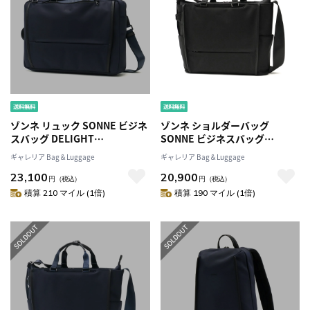
ゾンネ リュック SONNE ビジネ
ゾンネ ショルダーバッグ
スバッグ DELIGHT
SONNE ビジネスバッグ
3WAYBUSINESS BAG ビジネス
DELIGHT
ギャレリア Bag＆Luggage
ギャレリア Bag＆Luggage
リュック 3WAY ビジネス 大容量
SHOULDERBUSINESS BAG シ
23,100
20,900
B4 A4 ブリーフケース ショルダ
ョルダー 2WAY ビジネス A4 通
円
（税込）
円
（税込）
ー 通勤 撥水 ノートPC メンズ
勤 撥水 手持ち バッグ ノートPC
積算 210 マイル (1倍)
積算 190 マイル (1倍)
SODL001
メンズ SODL002