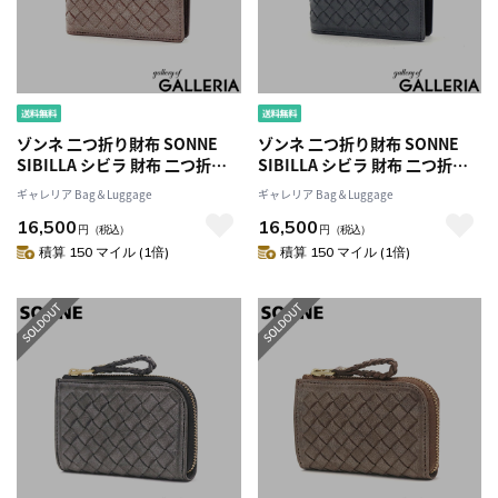
ゾンネ 二つ折り財布 SONNE
ゾンネ 二つ折り財布 SONNE
SIBILLA シビラ 財布 二つ折り
SIBILLA シビラ 財布 二つ折り
折り財布 コンパクト メッシュ
折り財布 コンパクト メッシュ
ギャレリア Bag＆Luggage
ギャレリア Bag＆Luggage
カード入れ 小銭入れ 本革 革 レ
カード入れ 小銭入れ 本革 革 レ
16,500
16,500
ザー 軽量 メンズ レディース
ザー 軽量 メンズ レディース
円
（税込）
円
（税込）
SOM003
SOM003
積算 150 マイル (1倍)
積算 150 マイル (1倍)