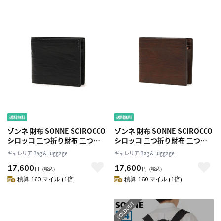
ゾンネ 財布 SONNE SCIROCCO
ゾンネ 財布 SONNE SCIROCCO
シロッコ 二つ折り財布 二つ折
シロッコ 二つ折り財布 二つ折
り 折り財布 コンパクト 小銭入
り 折り財布 コンパクト 小銭入
ギャレリア Bag＆Luggage
ギャレリア Bag＆Luggage
れ 本革 革 レザー メンズ
れ 本革 革 レザー メンズ
17,600
17,600
SOD003B
SOD003B
円
（税込）
円
（税込）
積算 160 マイル (1倍)
積算 160 マイル (1倍)