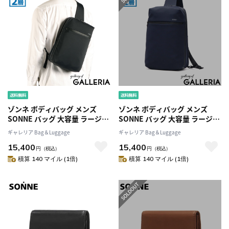
ゾンネ ボディバッグ メンズ
ゾンネ ボディバッグ メンズ
SONNE バッグ 大容量 ラージサ
SONNE バッグ 大容量 ラージサ
イズ 大きめ L 縦型 ワンショル
イズ 大きめ L 縦型 ワンショル
ギャレリア Bag＆Luggage
ギャレリア Bag＆Luggage
ダー 斜めがけバッグ 2層 ショル
ダー 斜めがけバッグ 2層 ショル
15,400
15,400
ダー ナイロン 軽量 軽い はっ水
ダー ナイロン 軽量 軽い はっ水
円
（税込）
円
（税込）
撥水 止水ファスナー タブレッ
撥水 止水ファスナー タブレッ
積算 140 マイル (1倍)
積算 140 マイル (1倍)
ト収納 10インチ B5 TRIM
ト収納 10インチ B5 TRIM
SOSL006
SOSL006