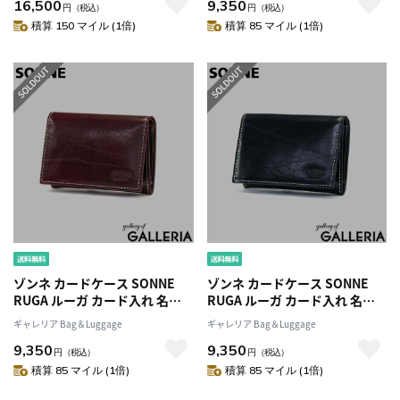
16,500
9,350
あり 仕切り カード入れ 多い メ
ンズ レディース SORU005
円
（税込）
円
（税込）
ンズ レディース SORU004
積算 150 マイル (1倍)
積算 85 マイル (1倍)
ゾンネ カードケース SONNE
ゾンネ カードケース SONNE
RUGA ルーガ カード入れ 名刺
RUGA ルーガ カード入れ 名刺
入れ 本革 革 コンパクト 薄型 ス
入れ 本革 革 コンパクト 薄型 ス
ギャレリア Bag＆Luggage
ギャレリア Bag＆Luggage
リム 軽量 かぶせ 黒 シンプル メ
リム 軽量 かぶせ 黒 シンプル メ
9,350
9,350
ンズ レディース SORU005
ンズ レディース SORU005
円
（税込）
円
（税込）
積算 85 マイル (1倍)
積算 85 マイル (1倍)