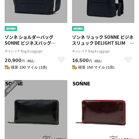
ゾンネ ショルダーバッグ
ゾンネ リュック SONNE ビジネ
SONNE ビジネスバッグ
スリュック DELIGHT SLIM
DELIGHT
BUSINESS BAG ビジネスバッ
ギャレリア Bag＆Luggage
ギャレリア Bag＆Luggage
SHOULDERBUSINESS BAG シ
グ 小さめ A4 リュックサック 通
20,900
16,500
ョルダー 2WAY ビジネス A4 通
勤 撥水 メンズ SODL003
円
（税込）
円
（税込）
勤 撥水 手持ち バッグ ノートPC
積算 190 マイル (1倍)
積算 150 マイル (1倍)
メンズ SODL002