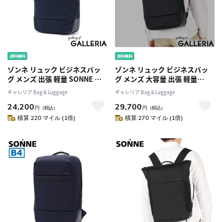
ゾンネ リュック ビジネスバッ
ゾンネ リュック ビジネスバッ
グ メンズ 出張 軽量 SONNE ビ
グ メンズ 大容量 出張 軽量
ジネスリュック ノートPC ブラ
SONNE ビジネスリュック ノー
ギャレリア Bag＆Luggage
ギャレリア Bag＆Luggage
ンド 撥水 おしゃれ ナイロン 大
トPC タブレット ブランド 撥水
24,200
29,700
人 カジュアル ビジネス 通勤 A4
おしゃれ ナイロン 大人 カジュ
円
（税込）
円
（税込）
シンプル 黒 リュックサック
アル ビジネス 通勤 B4 A4 黒 2層
積算 220 マイル (1倍)
積算 270 マイル (1倍)
TRIM トリム バックパック
TRIM トリム バックパック
SOSL001
SOSL002