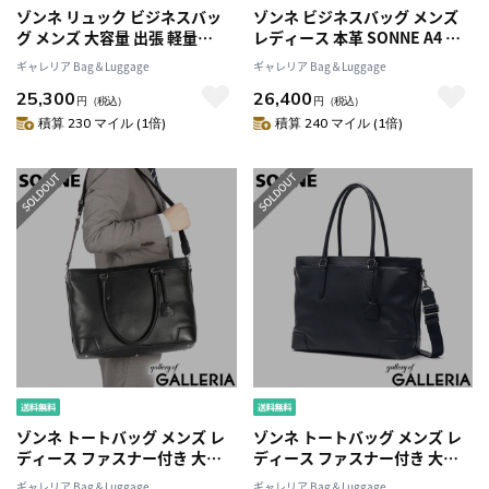
ゾンネ リュック ビジネスバッ
ゾンネ ビジネスバッグ メンズ
グ メンズ 大容量 出張 軽量
レディース 本革 SONNE A4 革
SONNE ビジネスリュック ノー
ブランド 自立 2WAY 通勤バッグ
ギャレリア Bag＆Luggage
ギャレリア Bag＆Luggage
トPC タブレット ブランド 撥水
通勤カバン ブリーフケース 通
25,300
26,400
おしゃれ ナイロン 大人 カジュ
勤 営業 ショルダー ビジネス バ
円
（税込）
円
（税込）
アル ビジネス 通勤 B4 A4 黒
ッグ おしゃれ 上品 ネイビー ブ
積算 230 マイル (1倍)
積算 240 マイル (1倍)
TRIM トリム バックパック
ラック CLAUDIO クラウディオ
SOSL003
SOX025
ゾンネ トートバッグ メンズ レ
ゾンネ トートバッグ メンズ レ
ディース ファスナー付き 大き
ディース ファスナー付き 大き
め A4 B4 SONNE 本革 革 ブラン
め A4 B4 SONNE 本革 革 ブラン
ギャレリア Bag＆Luggage
ギャレリア Bag＆Luggage