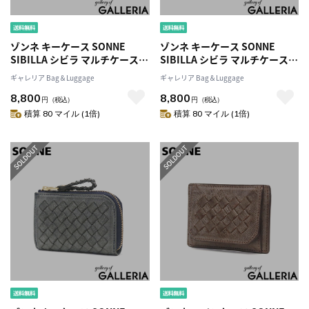
ゾンネ キーケース SONNE
ゾンネ キーケース SONNE
SIBILLA シビラ マルチケース
SIBILLA シビラ マルチケース
レザーメッシュ メッシュ レザ
レザーメッシュ メッシュ レザ
ギャレリア Bag＆Luggage
ギャレリア Bag＆Luggage
ー コインケース カードケース
ー コインケース カードケース
8,800
8,800
キーリング付き 小銭入れ ミニ
キーリング付き 小銭入れ ミニ
円
（税込）
円
（税込）
本革 革 メンズ レディース
本革 革 メンズ レディース
積算 80 マイル (1倍)
積算 80 マイル (1倍)
SOM004
SOM004