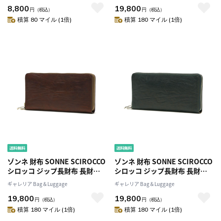
8,800
19,800
ンズ レディース SOM005
ー メンズ SOD001B
円
（税込）
円
（税込）
積算 80 マイル (1倍)
積算 180 マイル (1倍)
ゾンネ 財布 SONNE SCIROCCO
ゾンネ 財布 SONNE SCIROCCO
シロッコ ジップ長財布 長財布
シロッコ ジップ長財布 長財布
大容量 ラウンドファスナー フ
大容量 ラウンドファスナー フ
ギャレリア Bag＆Luggage
ギャレリア Bag＆Luggage
ァスナー 小銭入れ 本革 革 レザ
ァスナー 小銭入れ 本革 革 レザ
19,800
19,800
ー メンズ SOD001B
ー メンズ SOD001B
円
（税込）
円
（税込）
積算 180 マイル (1倍)
積算 180 マイル (1倍)