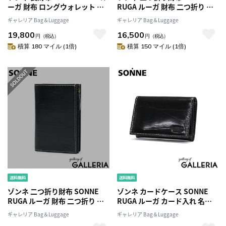
ーガ 財布 ロングウォレット 本
RUGA ルーガ 財布 二つ折り 折
革 革 ラウンドファスナー ファ
り財布 ミドルウォレット 本革
ギャレリア Bag＆Luggage
ギャレリア Bag＆Luggage
スナー 大容量 カード入れ 多い
革 軽量 L字ファスナー 小銭入れ
19,800
16,500
小銭入れ 仕切り シンプル メン
あり 仕切り カード入れ 多い メ
円
（税込）
円
（税込）
ズ レディース SORU001
ンズ レディース SORU004
積算 180 マイル (1倍)
積算 150 マイル (1倍)
ゾンネ 二つ折り財布 SONNE
ゾンネ カードケース SONNE
RUGA ルーガ 財布 二つ折り 折
RUGA ルーガ カード入れ 名刺
り財布 ミドルウォレット 本革
入れ 本革 革 コンパクト 薄型 ス
ギャレリア Bag＆Luggage
ギャレリア Bag＆Luggage
革 軽量 L字ファスナー 小銭入れ
リム 軽量 かぶせ 黒 シンプル メ