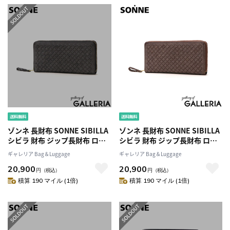
ゾンネ 長財布 SONNE SIBILLA
ゾンネ 長財布 SONNE SIBILLA
シビラ 財布 ジップ長財布 ロン
シビラ 財布 ジップ長財布 ロン
グウォレット レザー 革 ラウン
グウォレット レザー 革 ラウン
ギャレリア Bag＆Luggage
ギャレリア Bag＆Luggage
ドファスナー ファスナー 大容
ドファスナー ファスナー 大容
20,900
20,900
量 カード入れ 多い 小銭入れ 仕
量 カード入れ 多い 小銭入れ 仕
円
（税込）
円
（税込）
切り メッシュ メンズ レディー
切り メッシュ メンズ レディー
積算 190 マイル (1倍)
積算 190 マイル (1倍)
ス SOM001
ス SOM001