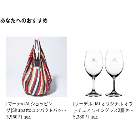
あなたへのおすすめ
[マーナxJALショッピン
[リーデル]JALオリジナル オヴ
グ]Shupattoコンパクトバッグ
ァチュア ワイングラス2脚セッ
Drop JAL客室乗務員（LC）ス
3,960円
ト（レッドワイン）
5,280円
（税込）
（税込）
カーフ柄