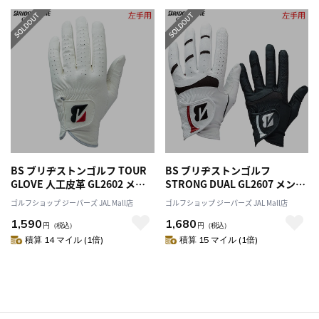
BS ブリヂストンゴルフ TOUR
BS ブリヂストンゴルフ
GLOVE 人工皮革 GL2602 メン
STRONG DUAL GL2607 メンズ
ズ 左手用 特注サイズ ゴルフ グ
左手用 ゴルフ グローブ
ゴルフショップ ジーパーズ JAL Mall店
ゴルフショップ ジーパーズ JAL Mall店
ローブ BRIDGESTONE GOLF
BRIDGESTONE GOLF 2026年
1,590
1,680
2026年モデル 日本正規品
モデル 日本正規品
円
（税込）
円
（税込）
積算 14 マイル (1倍)
積算 15 マイル (1倍)