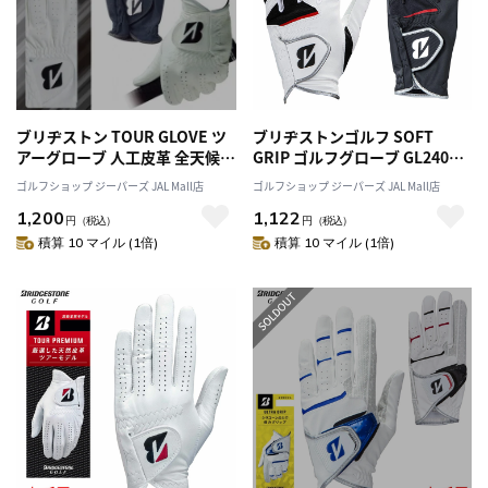
ブリヂストン TOUR GLOVE ツ
ブリヂストンゴルフ SOFT
アーグローブ 人工皮革 全天候
GRIP ゴルフグローブ GL2404
対応 メンズ 左手用 2021モデル
メンズ 左手用 BRIDGESTONE
ゴルフショップ ジーパーズ JAL Mall店
ゴルフショップ ジーパーズ JAL Mall店
GLG12 日本正規品
GOLF 2024年モデル 日本正規品
1,200
1,122
円
（税込）
円
（税込）
積算 10 マイル (1倍)
積算 10 マイル (1倍)