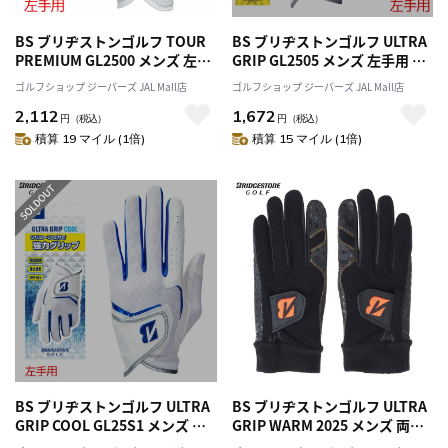
BS ブリヂストンゴルフ TOUR
BS ブリヂストンゴルフ ULTRA
PREMIUM GL2500 メンズ 左手
GRIP GL2505 メンズ 左手用 ゴ
用 ゴルフグローブ
ルフグローブ BRIDGESTONE
ゴルフショップ ジーパーズ JAL Mall店
ゴルフショップ ジーパーズ JAL Mall店
BRIDGESTONE GOLF 2025年
GOLF 2025年モデル 日本正規品
2,112
1,672
モデル 日本正規品
円
（税込）
円
（税込）
積算 19 マイル (1倍)
積算 15 マイル (1倍)
BS ブリヂストンゴルフ ULTRA
BS ブリヂストンゴルフ ULTRA
GRIP COOL GL25S1 メンズ 左
GRIP WARM 2025 メンズ 両手
手用 ゴルフグローブ
用 GL25W1 ゴルフグローブ 防