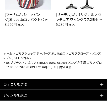
[マーナxJALショッピン
[リーデル]JALオリジナル オヴ
グ]Shupattoコンパクトバッグ
ァチュア ワイングラス2脚セッ
Drop JAL客室乗務員（LC）ス
3,960円
ト（レッドワイン）
5,280円
（税込）
（税込）
カーフ柄
ホーム
>
ゴルフショップ ジーパーズ JAL Mall店
>
ゴルフグローブ
>
メンズ
>
ブリヂストンゴルフ
>
BS ブリヂストンゴルフ STRONG DUAL GL2607 メンズ 左手用 ゴルフ グロ
ーブ BRIDGESTONE GOLF 2026年モデル 日本正規品
カテゴリを選ぶ
ジャンルを選ぶ