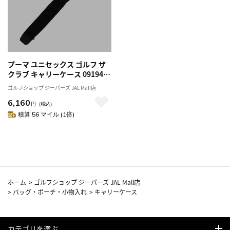
プーマ ユニセックス ゴルフ ザ
クラブ キャリーケース 091949
ゴルフ PUMA 2025年モデル 日
ゴルフショップ ジーパーズ JAL Mall店
本正規品
6,160
円
（税込）
積算 56 マイル (1倍)
ホーム
>
ゴルフショップ ジーパーズ JAL Mall店
>
バッグ・ポーチ・小物入れ
>
キャリーケース
カテゴリを選ぶ