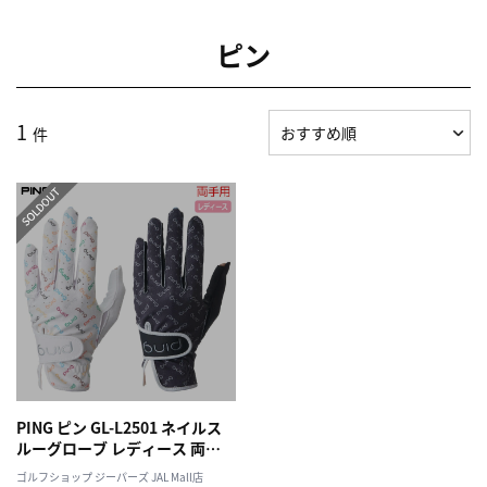
ピン
1
件
PING ピン GL-L2501 ネイルス
ルーグローブ レディース 両手
用 ゴルフ 2025秋冬モデル 日本
ゴルフショップ ジーパーズ JAL Mall店