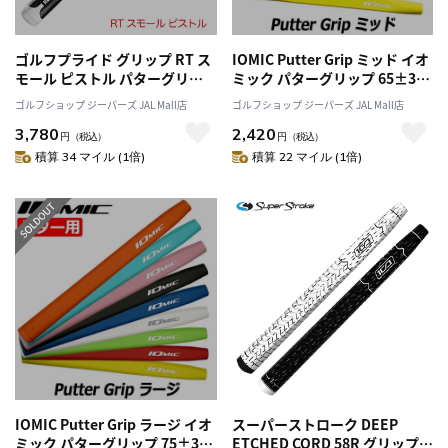
ゴルフプライド グリップ RT ス
IOMIC Putter Grip ミッド イオ
モール ピストル パターグリッ
ミック パターグリップ 65±3g
プ 2025年モデル GOLF PRIDE
男女兼用
ゴルフショップ ジーパーズ JAL Mall店
ゴルフショップ ジーパーズ JAL Mall店
日本正規品
3,780
2,420
円
（税込）
円
（税込）
積算 34 マイル (1倍)
積算 22 マイル (1倍)
IOMIC Putter Grip ラージ イオ
スーパーストローク DEEP
ミック パターグリップ 75±3g
ETCHED CORD 58R グリップ