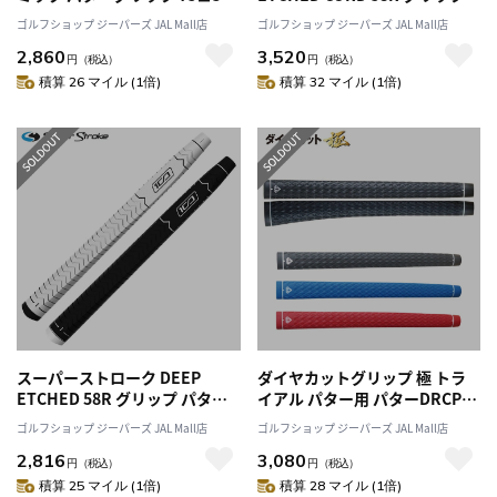
男女兼用
パターグリップ ゴルフ リペア
ゴルフショップ ジーパーズ JAL Mall店
ゴルフショップ ジーパーズ JAL Mall店
SuperStroke 2025年モデル 正
2,860
3,520
規品
円
（税込）
円
（税込）
積算 26 マイル (1倍)
積算 32 マイル (1倍)
スーパーストローク DEEP
ダイヤカットグリップ 極 トラ
ETCHED 58R グリップ パター
イアル パター用 パターDRCP
グリップ ゴルフ リペア
PIS ゴルフ グリップ 日本正規品
ゴルフショップ ジーパーズ JAL Mall店
ゴルフショップ ジーパーズ JAL Mall店
SuperStroke 2025年モデル 正
2,816
3,080
規品
円
（税込）
円
（税込）
積算 25 マイル (1倍)
積算 28 マイル (1倍)