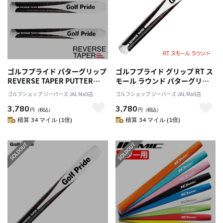
ゴルフプライド パターグリップ
ゴルフプライド グリップ RT ス
REVERSE TAPER PUTTER
モール ラウンド パターグリッ
GRIP リバーステーパー GOLF
プ 2025年モデル GOLF PRIDE
ゴルフショップ ジーパーズ JAL Mall店
ゴルフショップ ジーパーズ JAL Mall店
PRIDE 日本正規品
日本正規品
3,780
3,780
円
（税込）
円
（税込）
積算 34 マイル (1倍)
積算 34 マイル (1倍)