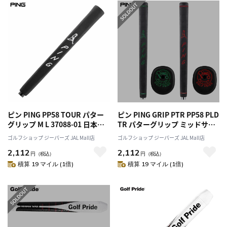
ピン PING PP58 TOUR パター
ピン PING GRIP PTR PP58 PLD
グリップ M L 37088-01 日本正
TR パターグリップ ミッドサイ
規品 日本モデル ゴルフ ゴルフ
ズ 36508 日本正規品 日本モデ
ゴルフショップ ジーパーズ JAL Mall店
ゴルフショップ ジーパーズ JAL Mall店
用品 グリップ GRIP
ル ゴルフ ゴルフ用品 グリップ
2,112
2,112
GRIP
円
（税込）
円
（税込）
積算 19 マイル (1倍)
積算 19 マイル (1倍)