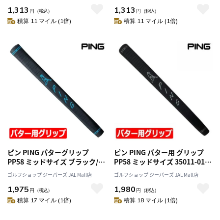
モデル ゴルフ ゴルフ用品 グリ
品 日本モデル ゴルフ ゴルフ用
1,313
1,313
ップ GRIP
品 グリップ GRIP
円
（税込）
円
（税込）
積算 11 マイル (1倍)
積算 11 マイル (1倍)
ピン PING パターグリップ
ピン PING パター用 グリップ
PP58 ミッドサイズ ブラック/ブ
PP58 ミッドサイズ 35011-01
ルー 日本正規品 日本モデル ゴ
ブラックアウト GOLF GRIP
ゴルフショップ ジーパーズ JAL Mall店
ゴルフショップ ジーパーズ JAL Mall店
ルフ ゴルフ用品 グリップ GRIP
MIDSIZE 日本正規品 日本モデ
1,975
1,980
ル ゴルフ ゴルフ用品 グリップ
円
（税込）
円
（税込）
GRIP
積算 17 マイル (1倍)
積算 18 マイル (1倍)