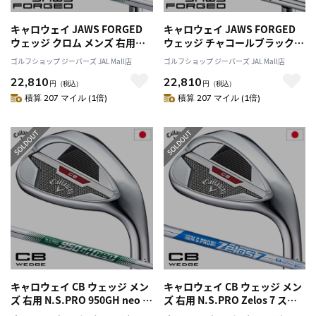
キャロウェイ JAWS FORGED
キャロウェイ JAWS FORGED
ウェッジ クロム メンズ 右用
ウェッジ チャコールブラック
N.S.PRO 950GH neo スチール
メンズ 右用 Dynamic Goldバー
ゴルフショップ ジーパーズ JAL Mall店
ゴルフショップ ジーパーズ JAL Mall店
シャフト 日本正規品 2023年モ
ガンディ スチールシャフト 日
22,810
22,810
デル
本正規品 2023年モデル
円
（税込）
円
（税込）
積算 207 マイル (1倍)
積算 207 マイル (1倍)
キャロウェイ CB ウェッジ メン
キャロウェイ CB ウェッジ メン
ズ 右用 N.S.PRO 950GH neo ス
ズ 右用 N.S.PRO Zelos 7 スチ
チールシャフト装着 2023年モ
ールシャフト装着 2023年モデ