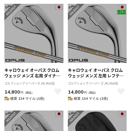
キャロウェイ オーパス クロム
キャロウェイ オーパス クロム
ウェッジ メンズ 右用 ダイナミ
ウェッジ メンズ 左用 レフティ
ックゴールド S200 2024年モデ
ー 左打ち 左利き ダイナミック
ゴルフショップ ジーパーズ JAL Mall店
ゴルフショップ ジーパーズ JAL Mall店
ル Callaway OPUS CHROME
ゴールド S200 2024年モデル 日
14,800
14,800
日本正規品 日本モデル
本正規品 日本モデル
円
（税込）
円
（税込）
積算 134 マイル (1倍)
積算 134 マイル (1倍)