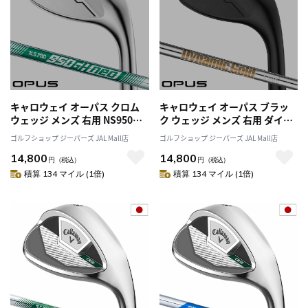
キャロウェイ オーパス クロム
キャロウェイ オーパス ブラッ
ウェッジ メンズ 右用 NS950GH
ク ウェッジ メンズ 右用 ダイナ
neo 2024年モデル Callaway
ミックゴールド S200 2024年モ
ゴルフショップ ジーパーズ JAL Mall店
ゴルフショップ ジーパーズ JAL Mall店
OPUS CHROME 日本正規品 日
デル Callaway OPUS BLACK 日
14,800
14,800
本モデル
本正規品 日本モデル
円
（税込）
円
（税込）
積算 134 マイル (1倍)
積算 134 マイル (1倍)