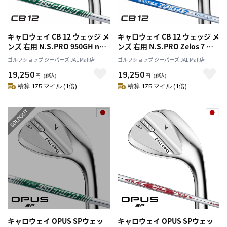
キャロウェイ CB 12 ウェッジ メ
キャロウェイ CB 12 ウェッジ メ
ンズ 右用 N.S.PRO 950GH neo
ンズ 右用 N.S.PRO Zelos 7 ス
スチールシャフト 日本正規品
チールシャフト 日本正規品
ゴルフショップ ジーパーズ JAL Mall店
ゴルフショップ ジーパーズ JAL Mall店
2025年モデル Callaway ゴルフ
2025年モデル Callaway ゴルフ
19,250
19,250
クラブ
クラブ
円
（税込）
円
（税込）
積算 175 マイル (1倍)
積算 175 マイル (1倍)
キャロウェイ OPUS SPウェッ
キャロウェイ OPUS SPウェッ