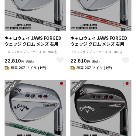
キャロウェイ JAWS FORGED
キャロウェイ JAWS FORGED
ウェッジ クロム メンズ 右用
ウェッジ クロム メンズ 右用
Dynamic Goldバーガンディ ス
N.S.PRO MODUS TOUR115 ス
ゴルフショップ ジーパーズ JAL Mall店
ゴルフショップ ジーパーズ JAL Mall店
チールシャフト 日本正規品
チールシャフト 日本正規品
22,810
22,810
2023年モデル
2023年モデル
円
（税込）
円
（税込）
積算 207 マイル (1倍)
積算 207 マイル (1倍)