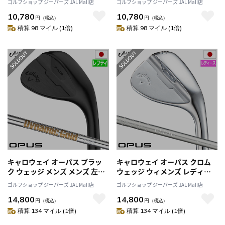
ゴルフショップ ジーパーズ JAL Mall店
ゴルフショップ ジーパーズ JAL Mall店
デル 日本正規品
ル 日本正規品
10,780
10,780
円
（税込）
円
（税込）
積算 98 マイル (1倍)
積算 98 マイル (1倍)
キャロウェイ オーパス ブラッ
キャロウェイ オーパス クロム
ク ウェッジ メンズ メンズ 左用
ウェッジ ウィメンズ レディー
レフティー 左打ち 左利き ダイ
ス 右用 ELDIO 40 for Callaway
ゴルフショップ ジーパーズ JAL Mall店
ゴルフショップ ジーパーズ JAL Mall店
ナミックゴールド S200 2024年
2024年モデル Callaway
14,800
14,800
モデル Callaway OPUS BLACK
Callaway OPUS CHROME 日本
円
（税込）
円
（税込）
日本正規品 日本モデル
正規品 日本モデル
積算 134 マイル (1倍)
積算 134 マイル (1倍)