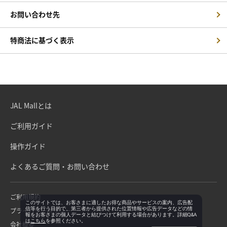
お問い合わせ先
特商法に基づく表示
JAL Mallとは
ご利用ガイド
操作ガイド
よくあるご質問・お問い合わせ
ご利用規約
このサイトでは、お客さまに適したお得な商品やサービスの案内、広告配
信等を行う目的で、第三者から提供された位置情報や広告データなどの情
プライバシーポリシー
報をお客さまの個人データと結びつけて利用する場合があります。詳細Q&A
は
こちら
を参照ください。
会社概要