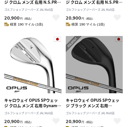
ジ クロム メンズ 右用 N.S.PRO
ジ クロム メンズ 右用 N.S.PRO
950GH neo スチールシャフト
MODUS3 Tour 105 スチールシ
ゴルフショップ ジーパーズ JAL Mall店
ゴルフショップ ジーパーズ JAL Mall店
2025年モデル Callaway 日本正
ャフト 2025年モデル Callaway
20,900
20,900
規品 ゴルフクラブ
日本正規品 ゴルフクラブ
円
（税込）
円
（税込）
積算 190 マイル (1倍)
積算 190 マイル (1倍)
キャロウェイ OPUS SPウェッ
キャロウェイ OPUS SPウェッ
ジ クロム メンズ 右用 Dynamic
ジ ブラック メンズ 右用
Gold スチールシャフト 2025年
Dynamic Gold スチールシャフ
ゴルフショップ ジーパーズ JAL Mall店
ゴルフショップ ジーパーズ JAL Mall店
モデル Callaway 日本正規品 ゴ
ト 2025年モデル Callaway 日本
20,900
20,900
ルフクラブ
正規品 ゴルフクラブ
円
（税込）
円
（税込）