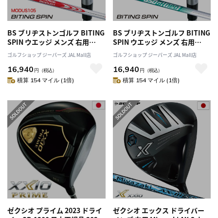
BS ブリヂストンゴルフ BITING
BS ブリヂストンゴルフ BITING
SPIN ウエッジ メンズ 右用
SPIN ウエッジ メンズ 右用
N.S.PRO MODUS TOUR105 ス
N.S.PRO 950GH neo スチール
ゴルフショップ ジーパーズ JAL Mall店
ゴルフショップ ジーパーズ JAL Mall店
チールシャフト 2024年モデル
シャフト 2024年モデル 日本正
16,940
16,940
日本正規品
規品
円
（税込）
円
（税込）
積算 154 マイル (1倍)
積算 154 マイル (1倍)
ゼクシオ プライム 2023 ドライ
ゼクシオ エックス ドライバー