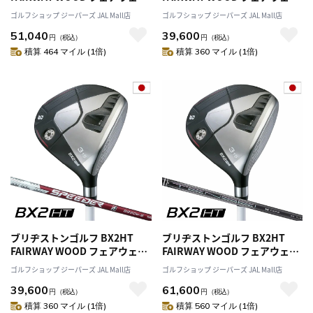
ウッド メンズ 右用 VENTUS
ウッド メンズ 右用 Diamana
ゴルフショップ ジーパーズ JAL Mall店
ゴルフショップ ジーパーズ JAL Mall店
BS6 II カーボンシャフト
BS50 II カーボンシャフト
51,040
39,600
BRIDGESTONE GOLF 日本正規
BRIDGESTONE GOLF 日本正規
円
（税込）
円
（税込）
品 2025年モデル
品 2025年モデル
積算 464 マイル (1倍)
積算 360 マイル (1倍)
ブリヂストンゴルフ BX2HT
ブリヂストンゴルフ BX2HT
FAIRWAY WOOD フェアウェイ
FAIRWAY WOOD フェアウェイ
ウッド メンズ 右用 SPEEDER
ウッド メンズ 右用 TENSEI
ゴルフショップ ジーパーズ JAL Mall店
ゴルフショップ ジーパーズ JAL Mall店
NX BS50w カーボンシャフト
PRO BLACK 1K CORE 50 カー
39,600
61,600
BRIDGESTONE GOLF 日本正規
ボンシャフト BRIDGESTONE
円
（税込）
円
（税込）
品 2025年モデル
GOLF 日本正規品 2025年モデル
積算 360 マイル (1倍)
積算 560 マイル (1倍)