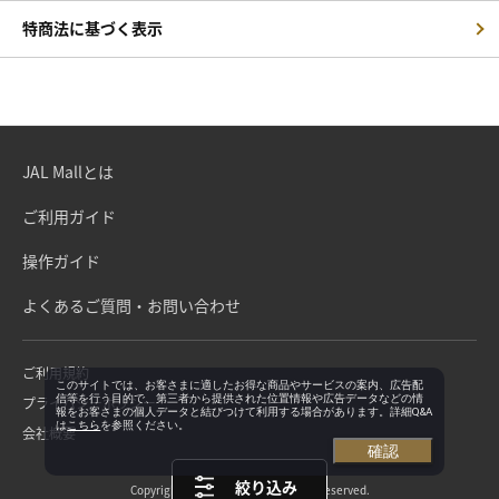
特商法に基づく表示
JAL Mallとは
ご利用ガイド
操作ガイド
よくあるご質問・お問い合わせ
ご利用規約
このサイトでは、お客さまに適したお得な商品やサービスの案内、広告配
信等を行う目的で、第三者から提供された位置情報や広告データなどの情
プライバシーポリシー
報をお客さまの個人データと結びつけて利用する場合があります。詳細Q&A
は
こちら
を参照ください。
会社概要
確認
絞り込み
Copyright©Japan Airlines. All rights reserved.