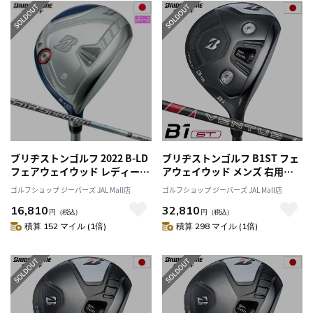
ブリヂストンゴルフ 2022 B-LD
ブリヂストンゴルフ B1ST フェ
フェアウェイウッド レディース
アウェイウッド メンズ 右用
右用 オリジナルカーボンシャフ
VENTUS BS6 カーボンシャフト
ゴルフショップ ジーパーズ JAL Mall店
ゴルフショップ ジーパーズ JAL Mall店
ト装着 女性専用設計 日本正規
日本正規品 2023年モデル
16,810
32,810
品
円
（税込）
円
（税込）
積算 152 マイル (1倍)
積算 298 マイル (1倍)