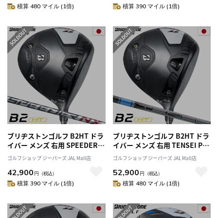
積算 480 マイル (1倍)
積算 390 マイル (1倍)
ブリヂストンゴルフ B2HT ドラ
ブリヂストンゴルフ B2HT ドラ
イバー メンズ 右用 SPEEDER
イバー メンズ 右用 TENSEI Pro
NX BS40w カーボンシャフト 日
Blue 1K 50 カーボンシャフト
ゴルフショップ ジーパーズ JAL Mall店
ゴルフショップ ジーパーズ JAL Mall店
本正規品 2023年モデル
日本正規品 2023年モデル
42,900
52,900
円
（税込）
円
（税込）
積算 390 マイル (1倍)
積算 480 マイル (1倍)