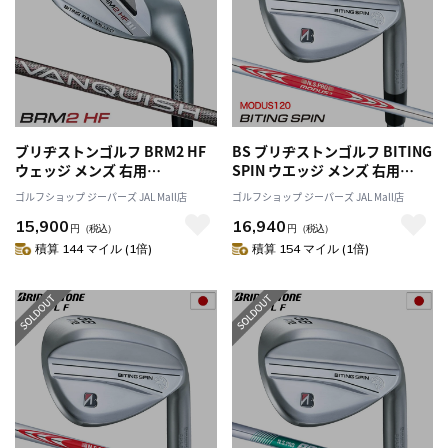
ブリヂストンゴルフ BRM2 HF
BS ブリヂストンゴルフ BITING
ウェッジ メンズ 右用
SPIN ウエッジ メンズ 右用
VANQUISH BS50i カーボンシ
N.S.PRO MODUS3 TOUR120
ゴルフショップ ジーパーズ JAL Mall店
ゴルフショップ ジーパーズ JAL Mall店
ャフト 日本正規品 2023年モデ
スチールシャフト 2024年モデ
15,900
16,940
ル
ル 日本正規品
円
（税込）
円
（税込）
積算 144 マイル (1倍)
積算 154 マイル (1倍)