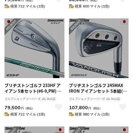
円
（税込）
円
（税込）
積算 722 マイル (1倍)
積算 600 マイル (1倍)
ブリヂストンゴルフ 233HF ア
ブリヂストンゴルフ 245MAX
イアン 5本セット(#6-9,PW) メ
IRON アイアンセット 5本組(7I-
ンズ 右用 N.S.PRO 850GH neo
P2) メンズ 右用 VANQUISH BSi
ゴルフショップ ジーパーズ JAL Mall店
ゴルフショップ ジーパーズ JAL Mall店
スチールシャフト 日本正規品
for MAX カーボンシャフト
79,500
107,800
2023年モデル
2024年モデル 日本正規品
円
（税込）
円
（税込）
積算 722 マイル (1倍)
積算 980 マイル (1倍)