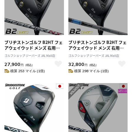
ブリヂストンゴルフ B2HT フェ
ブリヂストンゴルフ B2HT フェ
アウェイウッド メンズ 右用
アウェイウッド メンズ 右用
SPEEDER NX BS40w カーボン
TENSEI Pro Blue 1K 50 カーボ
ゴルフショップ ジーパーズ JAL Mall店
ゴルフショップ ジーパーズ JAL Mall店
シャフト 日本正規品 2023年モ
ンシャフト 日本正規品 2023年
27,900
32,800
デル
モデル
円
（税込）
円
（税込）
積算 253 マイル (1倍)
積算 298 マイル (1倍)