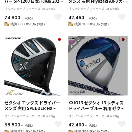
バー SP-1200 日本正規品 2023
メンズ 右用 Miyazaki AX-3 カー
年3月発売 メーカー2年保証
ボンシャフト DUNLOP 2024年
ゴルフショップ ジーパーズ JAL Mall店
ゴルフショップ ジーパーズ JAL Mall店
XXIO PRIME
モデル 日本正規品
74,800
42,460
円
（税込）
円
（税込）
積算 680 マイル (1倍)
積算 386 マイル (1倍)
ゼクシオ エックス ドライバー
XXIO13 ゼクシオ 13 レディス
メンズ 右用 SPEEDER NX
ドライバー ブルー 右用 ゼクシ
BLACK 50 カーボンシャフト
オ MP1300L カーボンシャフト
ゴルフショップ ジーパーズ JAL Mall店
ゴルフショップ ジーパーズ JAL Mall店
DUNLOP 2024年モデル 日本正
DUNLOP 2024年モデル 日本正
58,800
42,460
規品
規品
円
（税込）
円
（税込）
積算 534 マイル (1倍)
積算 386 マイル (1倍)