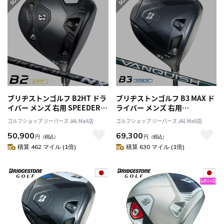
ブリヂストンゴルフ B2HT ドラ
ブリヂストンゴルフ B3 MAX ド
イバー メンズ 右用 SPEEDER
ライバー メンズ 右用
NX BLACK 50 カーボンシャフ
VANQUISH BS40 for MAX カー
ゴルフショップ ジーパーズ JAL Mall店
ゴルフショップ ジーパーズ JAL Mall店
ト 日本正規品 2023年モデル
ボンシャフト 2024年モデル 日
50,900
69,300
本正規品
円
（税込）
円
（税込）
積算 462 マイル (1倍)
積算 630 マイル (1倍)