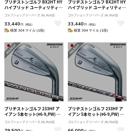
ブリヂストンゴルフ BX2HT HY
ブリヂストンゴルフ BX2HT HY
ハイブリッド ユーティリティ
ハイブリッド ユーティリティ
メンズ 右用 Diamana BS50 II
メンズ 右用 SPEEDER NX
ゴルフショップ ジーパーズ JAL Mall店
ゴルフショップ ジーパーズ JAL Mall店
カーボンシャフト
BS50w カーボンシャフト
33,440
33,440
BRIDGESTONE GOLF 日本正規
BRIDGESTONE GOLF 日本正規
円
（税込）
円
（税込）
品 2025年モデル
品 2025年モデル
積算 304 マイル (1倍)
積算 304 マイル (1倍)
ブリヂストンゴルフ 233HF ア
ブリヂストンゴルフ 233HF ア
イアン 5本セット(#6-9,PW) メ
イアン 5本セット(#6-9,PW) メ
ンズ 右用 VANQUISH BS50i カ
ンズ 右用 SPEEDER NX BS40i
ゴルフショップ ジーパーズ JAL Mall店
ゴルフショップ ジーパーズ JAL Mall店
ーボンシャフト 日本正規品
カーボンシャフト 日本正規品
79,500
66,000
2023年モデル
2023年モデル