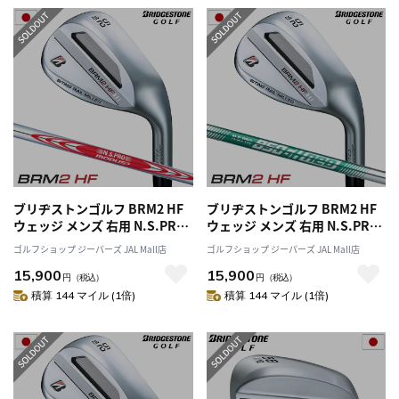
ブリヂストンゴルフ BRM2 HF
ブリヂストンゴルフ BRM2 HF
ウェッジ メンズ 右用 N.S.PRO
ウェッジ メンズ 右用 N.S.PRO
MODUS3 TOUR 105 スチール
850GH neo スチールシャフト
ゴルフショップ ジーパーズ JAL Mall店
ゴルフショップ ジーパーズ JAL Mall店
シャフト 日本正規品 2023年モ
日本正規品 2023年モデル
15,900
15,900
デル
円
（税込）
円
（税込）
積算 144 マイル (1倍)
積算 144 マイル (1倍)