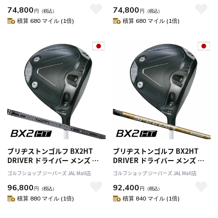
シャフト BRIDGESTONE GOLF
ンシャフト BRIDGESTONE
74,800
74,800
日本正規品 2025年モデル
GOLF 日本正規品 2025年モデル
円
（税込）
円
（税込）
積算 680 マイル (1倍)
積算 680 マイル (1倍)
ブリヂストンゴルフ BX2HT
ブリヂストンゴルフ BX2HT
DRIVER ドライバー メンズ 右
DRIVER ドライバー メンズ 右
用 TENSEI PRO BLACK 1K
用 SPEEDER NX GOLD 50 カー
ゴルフショップ ジーパーズ JAL Mall店
ゴルフショップ ジーパーズ JAL Mall店
CORE 50 カーボンシャフト
ボンシャフト BRIDGESTONE
96,800
92,400
BRIDGESTONE GOLF 日本正規
GOLF 日本正規品 2025年モデル
円
（税込）
円
（税込）
品 2025年モデル
積算 880 マイル (1倍)
積算 840 マイル (1倍)