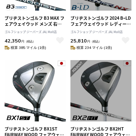
ブリヂストンゴルフ B3 MAX フ
ブリヂストンゴルフ 2024 BｰLD
ェアウェイウッド メンズ 右用
フェアウェイウッド レディース
VANQUISH BS40 for MAX カー
右用 SPEEDER NX BS40LDw
ゴルフショップ ジーパーズ JAL Mall店
ゴルフショップ ジーパーズ JAL Mall店
ボンシャフト 2024年モデル 日
シャフト 日本正規品
42,350
25,810
本正規品
円
（税込）
円
（税込）
積算 385 マイル (1倍)
積算 234 マイル (1倍)
ブリヂストンゴルフ BX1ST
ブリヂストンゴルフ BX2HT
FAIRWAY WOOD フェアウェイ
FAIRWAY WOOD フェアウェイ