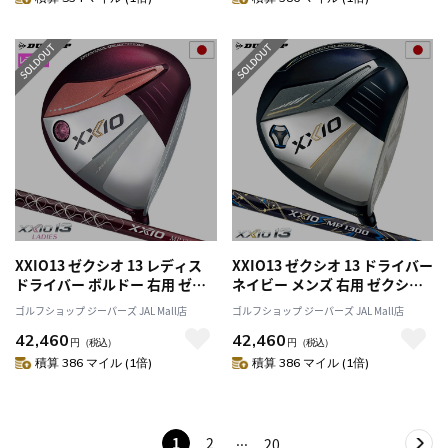
XXIO13 ゼクシオ 13 レディス
XXIO13 ゼクシオ 13 ドライバー
ドライバー ボルドー 右用 ゼク
ネイビー メンズ 右用 ゼクシオ
シオ MP1300L カーボンシャフ
MP1300 カーボンシャフト
ゴルフショップ ジーパーズ JAL Mall店
ゴルフショップ ジーパーズ JAL Mall店
ト DUNLOP 2024年モデル 日本
DUNLOP 2024年モデル 日本正
42,460
42,460
正規品
規品
円
（税込）
円
（税込）
積算 386 マイル (1倍)
積算 386 マイル (1倍)
1
2
20