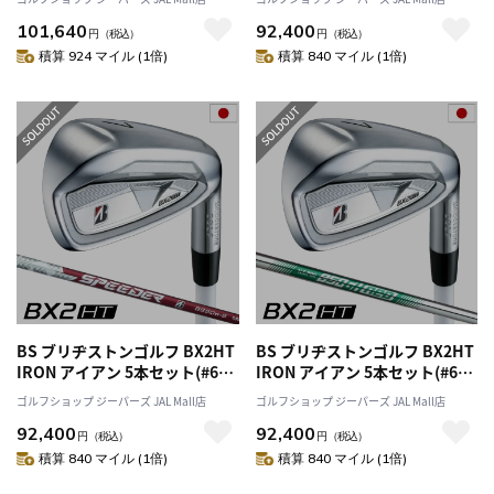
Diamana iB65 カーボンシャフ
BS50i II カーボンシャフト 日本
101,640
92,400
ト 日本正規品 2025年モデル
正規品 2025年モデル ゴルフク
円
（税込）
円
（税込）
ラブ
積算 924 マイル (1倍)
積算 840 マイル (1倍)
BS ブリヂストンゴルフ BX2HT
BS ブリヂストンゴルフ BX2HT
IRON アイアン 5本セット(#6～
IRON アイアン 5本セット(#6～
9、PW) メンズ 右用 SPEEDER
9、PW) メンズ 右用 N.S.PRO
ゴルフショップ ジーパーズ JAL Mall店
ゴルフショップ ジーパーズ JAL Mall店
NX BS50i カーボンシャフト 日
850GH neo スチールシャフト
92,400
92,400
本正規品 2025年モデル ゴルフ
日本正規品 2025年モデル ゴル
円
（税込）
円
（税込）
クラブ
フクラブ
積算 840 マイル (1倍)
積算 840 マイル (1倍)