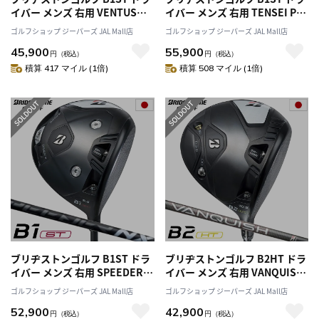
イバー メンズ 右用 VENTUS
イバー メンズ 右用 TENSEI Pro
BS6 カーボンシャフト 日本正規
Blue 1K 60 カーボンシャフト
ゴルフショップ ジーパーズ JAL Mall店
ゴルフショップ ジーパーズ JAL Mall店
品 2023年モデル
日本正規品 2023年モデル
45,900
55,900
円
（税込）
円
（税込）
積算 417 マイル (1倍)
積算 508 マイル (1倍)
ブリヂストンゴルフ B1ST ドラ
ブリヂストンゴルフ B2HT ドラ
イバー メンズ 右用 SPEEDER
イバー メンズ 右用 VANQUISH
NX BLACK 60 カーボンシャフ
BS50 カーボンシャフト 日本正
ゴルフショップ ジーパーズ JAL Mall店
ゴルフショップ ジーパーズ JAL Mall店
ト 日本正規品 2023年モデル
規品 2023年モデル
52,900
42,900
円
（税込）
円
（税込）