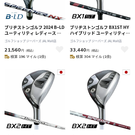
ブリヂストンゴルフ 2024 BｰLD
ブリヂストンゴルフ BX1ST HY
ユーティリティ レディース 右
ハイブリッド ユーティリティ
用 SPEEDER NX BS40LDh シャ
メンズ 右用 VENTUS BS6h II カ
ゴルフショップ ジーパーズ JAL Mall店
ゴルフショップ ジーパーズ JAL Mall店
フト 日本正規品
ーボンシャフト
21,560
33,440
BRIDGESTONE GOLF 日本正規
円
（税込）
円
（税込）
品 2025年モデル
積算 196 マイル (1倍)
積算 304 マイル (1倍)