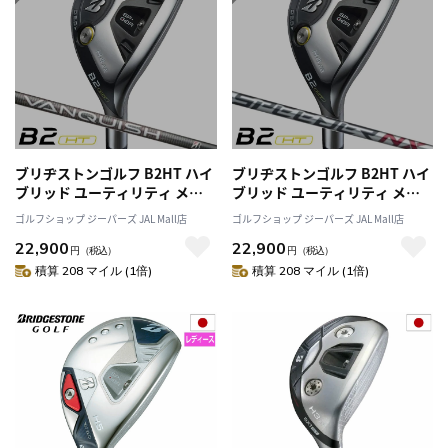
ブリヂストンゴルフ B2HT ハイ
ブリヂストンゴルフ B2HT ハイ
ブリッド ユーティリティ メン
ブリッド ユーティリティ メン
ズ 右用 VANQUISH BS50h カー
ズ 右用 SPEEDER NX BS40h カ
ゴルフショップ ジーパーズ JAL Mall店
ゴルフショップ ジーパーズ JAL Mall店
ボンシャフト 日本正規品 2023
ーボンシャフト 日本正規品
22,900
22,900
年モデル
2023年モデル
円
（税込）
円
（税込）
積算 208 マイル (1倍)
積算 208 マイル (1倍)