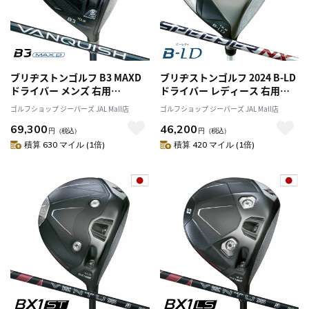
ブリヂストンゴルフ B3 MAXD
ブリヂストンゴルフ 2024 B-LD
ドライバー メンズ 右用
ドライバー レディース 右用
VANQUISH BS40 for MAX カー
SPEEDER NX BS40LDw シャフ
ゴルフショップ ジーパーズ JAL Mall店
ゴルフショップ ジーパーズ JAL Mall店
ボンシャフト 2024年モデル 日
ト 日本正規品
69,300
46,200
本正規品
円
（税込）
円
（税込）
積算 630 マイル (1倍)
積算 420 マイル (1倍)