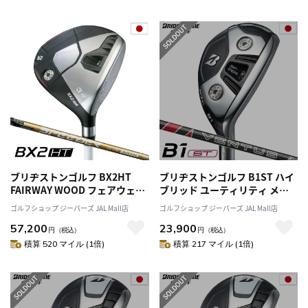
ブリヂストンゴルフ BX2HT
ブリヂストンゴルフ B1ST ハイ
FAIRWAY WOOD フェアウェイ
ブリッド ユーティリティ メン
ウッド メンズ 右用 SPEEDER
ズ 右用 VENTUS BS6h カーボ
ゴルフショップ ジーパーズ JAL Mall店
ゴルフショップ ジーパーズ JAL Mall店
NX GOLD 50 カーボンシャフト
ンシャフト 日本正規品 2023年
57,200
23,900
BRIDGESTONE GOLF 日本正規
モデル
円
（税込）
円
（税込）
品 2025年モデル
積算 520 マイル (1倍)
積算 217 マイル (1倍)