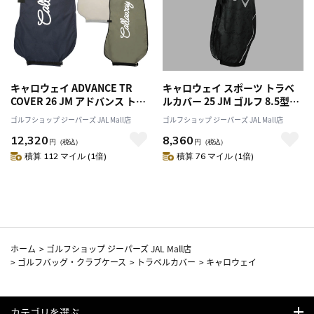
キャロウェイ ADVANCE TR
キャロウェイ スポーツ トラベ
COVER 26 JM アドバンス トラ
ルカバー 25 JM ゴルフ 8.5型～
ベルカバー Callaway 2026年モ
9.5型対応 Callaway 2025年モ
ゴルフショップ ジーパーズ JAL Mall店
ゴルフショップ ジーパーズ JAL Mall店
デル 日本正規品
デル 日本正規品
12,320
8,360
円
（税込）
円
（税込）
積算 112 マイル (1倍)
積算 76 マイル (1倍)
ホーム
>
ゴルフショップ ジーパーズ JAL Mall店
>
ゴルフバッグ・クラブケース
>
トラベルカバー
>
キャロウェイ
カテゴリを選ぶ