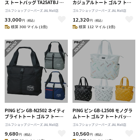
ス トートバッグ TA25ATBJ ゴ
カジュアルトート ゴルフ トー
ルフ 2025年モデル Titleist 日本
トバッグ 2025年モデル 日本正
ゴルフショップ ジーパーズ JAL Mall店
ゴルフショップ ジーパーズ JAL Mall店
正規品
規品
33,000
12,320
円
（税込）
円
（税込）
積算 300 マイル (1倍)
積算 112 マイル (1倍)
PING ピン GB-N2502 ネイティ
PING ピン GB-L2508 モノグラ
ブライトトート ゴルフ トート
ムトート ゴルフ トートバッグ
バッグ 2025年モデル 日本正規
2025年モデル 日本正規品
ゴルフショップ ジーパーズ JAL Mall店
ゴルフショップ ジーパーズ JAL Mall店
品
9,680
10,560
円
（税込）
円
（税込）