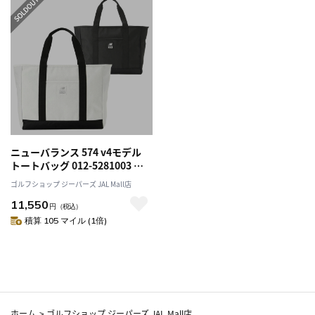
ニューバランス 574 v4モデル
トートバッグ 012-5281003 タ
ウンユース ゴルフ 旅行
ゴルフショップ ジーパーズ JAL Mall店
newbalance 2025年モデル 日
11,550
本正規品
円
（税込）
積算 105 マイル (1倍)
ホーム
>
ゴルフショップ ジーパーズ JAL Mall店