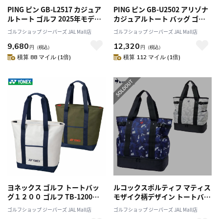
PING ピン GB-L2517 カジュア
PING ピン GB-U2502 アリゾナ
ルトート ゴルフ 2025年モデル
カジュアルトート バッグ ゴル
日本正規品
フ 2026年モデル 日本正規品
ゴルフショップ ジーパーズ JAL Mall店
ゴルフショップ ジーパーズ JAL Mall店
9,680
12,320
円
（税込）
円
（税込）
積算 88 マイル (1倍)
積算 112 マイル (1倍)
ヨネックス ゴルフ トートバッ
ルコックスポルティフ マティス
グ１２００ ゴルフ TB-1200
モザイク柄デザイン トートバッ
2025年モデル YONEX 日本正規
グ 二層式ポケットタイプ
ゴルフショップ ジーパーズ JAL Mall店
ゴルフショップ ジーパーズ JAL Mall店
品
LG5FTT01M ゴルフ le coq