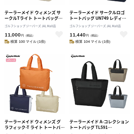
テーラーメイド ウィメンズ サ
テーラーメイド サークルロゴ
ークルTライト トートバッグ
トートバッグ UN749 レディー
UN114 2024年モデル
ス TaylorMade ゴルフ 2025年
ゴルフショップ ジーパーズ JAL Mall店
ゴルフショップ ジーパーズ JAL Mall店
TaylorMade 日本正規品
モデル 日本正規品
11,000
11,440
円
（税込）
円
（税込）
積算 100 マイル (1倍)
積算 104 マイル (1倍)
テーラーメイド ウィメンズ グ
テーラーメイド A-コレクション
ラフィック-T ライト トートバ
トートバッグ TL591
ッグ UN771 レディース
TaylorMade ゴルフ 2025年モ