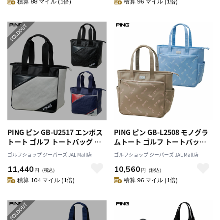
積算 88 マイル (1倍)
積算 96 マイル (1倍)
PING ピン GB-U2517 エンボス
PING ピン GB-L2508 モノグラ
トート ゴルフ トートバッグ 旅
ムトート ゴルフ トートバッグ
行 スポーツ 2025年モデル 日本
タウンユース 2025年モデル 日
ゴルフショップ ジーパーズ JAL Mall店
ゴルフショップ ジーパーズ JAL Mall店
正規品
本正規品
11,440
10,560
円
（税込）
円
（税込）
積算 104 マイル (1倍)
積算 96 マイル (1倍)