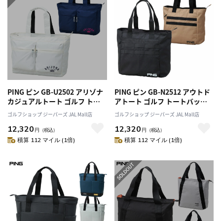
PING ピン GB-U2502 アリゾナ
PING ピン GB-N2512 アウトド
カジュアルトート ゴルフ トー
アトート ゴルフ トートバッグ
トバッグ 旅行 スポーツ 2025年
2025年モデル 日本正規品
ゴルフショップ ジーパーズ JAL Mall店
ゴルフショップ ジーパーズ JAL Mall店
モデル 日本正規品
12,320
12,320
円
（税込）
円
（税込）
積算 112 マイル (1倍)
積算 112 マイル (1倍)