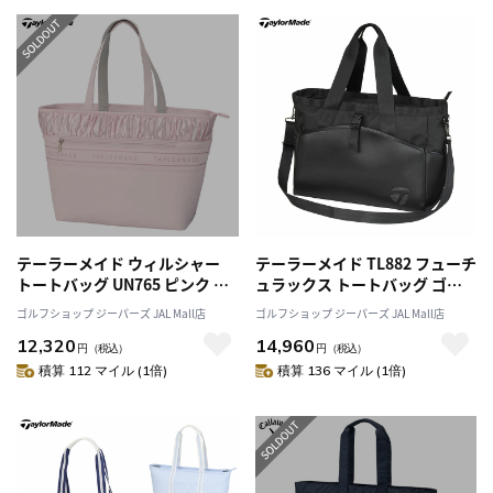
テーラーメイド ウィルシャー
テーラーメイド TL882 フューチ
トートバッグ UN765 ピンク ゴ
ュラックス トートバッグ ゴル
ルフ TaylorMade 2025年モデ
フ TaylorMade 2026年モデル
ゴルフショップ ジーパーズ JAL Mall店
ゴルフショップ ジーパーズ JAL Mall店
ル 日本正規品
日本正規品
12,320
14,960
円
（税込）
円
（税込）
積算 112 マイル (1倍)
積算 136 マイル (1倍)