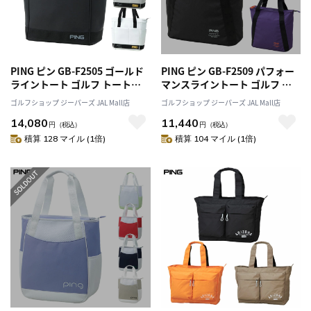
PING ピン GB-F2505 ゴールド
PING ピン GB-F2509 パフォー
ライントート ゴルフ トートバ
マンスライントート ゴルフ ト
ッグ 旅行 スポーツ 2025年モデ
ートバッグ 2025年モデル 日本
ゴルフショップ ジーパーズ JAL Mall店
ゴルフショップ ジーパーズ JAL Mall店
ル 日本正規品
正規品
14,080
11,440
円
（税込）
円
（税込）
積算 128 マイル (1倍)
積算 104 マイル (1倍)