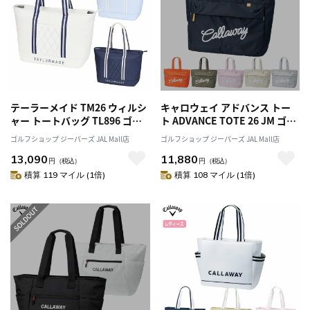
テーラーメイド TM26 ウィルシ
キャロウェイ アドバンス トー
ャー トートバッグ TL896 ゴル
ト ADVANCE TOTE 26 JM ゴル
フ 2026年モデル TaylorMade
フ Callaway 2026年モデル 日本
ゴルフショップ ジーパーズ JAL Mall店
ゴルフショップ ジーパーズ JAL Mall店
日本正規品
正規品
13,090
11,880
円
（税込）
円
（税込）
積算 119 マイル (1倍)
積算 108 マイル (1倍)