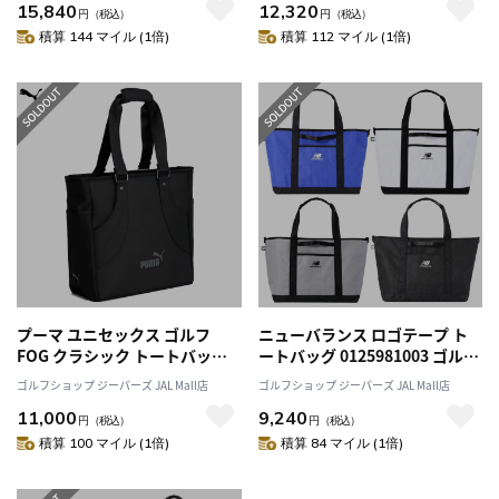
15,840
12,320
sportif golf 2025年モデル 日本
円
（税込）
円
（税込）
正規品
積算 144 マイル (1倍)
積算 112 マイル (1倍)
プーマ ユニセックス ゴルフ
ニューバランス ロゴテープ ト
FOG クラシック トートバッグ
ートバッグ 0125981003 ゴルフ
091941 ゴルフ PUMA 2025年モ
トート new balance 2025年モ
ゴルフショップ ジーパーズ JAL Mall店
ゴルフショップ ジーパーズ JAL Mall店
デル 日本正規品
デル 日本正規品
11,000
9,240
円
（税込）
円
（税込）
積算 100 マイル (1倍)
積算 84 マイル (1倍)