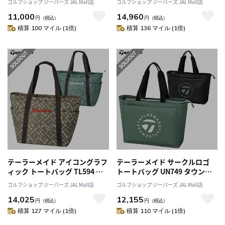
ゴルフショップ ジーパーズ JAL Mall店
ゴルフショップ ジーパーズ JAL Mall店
TaylorMade ゴルフ 2025年モ
デル 日本正規品
11,000
14,960
デル 日本正規品
円
（税込）
円
（税込）
積算 100 マイル (1倍)
積算 136 マイル (1倍)
テーラーメイド アイコングラフ
テーラーメイド サークルロゴ
ィック トートバッグ TL594 タ
トートバッグ UN749 タウンユ
ウンユース TaylorMade ゴルフ
ース TaylorMade ゴルフ 2025
ゴルフショップ ジーパーズ JAL Mall店
ゴルフショップ ジーパーズ JAL Mall店
2025年モデル 日本正規品
年モデル 日本正規品
14,025
12,155
円
（税込）
円
（税込）
積算 127 マイル (1倍)
積算 110 マイル (1倍)