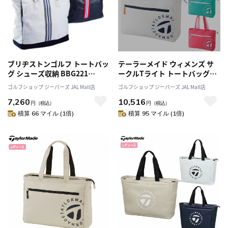
ブリヂストンゴルフ トートバッ
テーラーメイド ウィメンズ サ
グ シューズ収納 BBG221
ークルTライト トートバッグ
BRIDGESTONE GOLF 2022年
UN114 レディース TaylorMade
ゴルフショップ ジーパーズ JAL Mall店
ゴルフショップ ジーパーズ JAL Mall店
モデル 日本正規品
2024年モデル 日本正規品
7,260
10,516
円
（税込）
円
（税込）
積算 66 マイル (1倍)
積算 95 マイル (1倍)