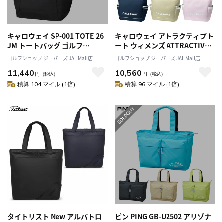
キャロウェイ SP-001 TOTE 26
キャロウェイ アトラクティブト
JM トートバッグ ゴルフ
ート ウィメンズ ATTRACTIVE
Callaway 2026年モデル 日本正
TOTE WMS 26 JM ゴルフ
ゴルフショップ ジーパーズ JAL Mall店
ゴルフショップ ジーパーズ JAL Mall店
規品
Callaway 2026年モデル 日本正
11,440
10,560
規品
円
（税込）
円
（税込）
積算 104 マイル (1倍)
積算 96 マイル (1倍)
タイトリスト New アルバトロ
ピン PING GB-U2502 アリゾナ