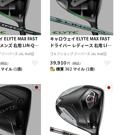
ELYTE MAX FAST
キャロウェイ ELYTE MAX FAST
ンズ 右用 LIN-Q
ドライバー レディース 右用 LIN-
for Callaway カーボ
Q GREEN 40 for Callaway カー
ーパーズ JAL Mall店
ゴルフショップ ジーパーズ JAL Mall店
日本正規品 2025年モ
ボンシャフト 日本正規品 2025年
39,910
（税込）
円
（税込）
モデル
 マイル (1倍)
積算 362 マイル (1倍)