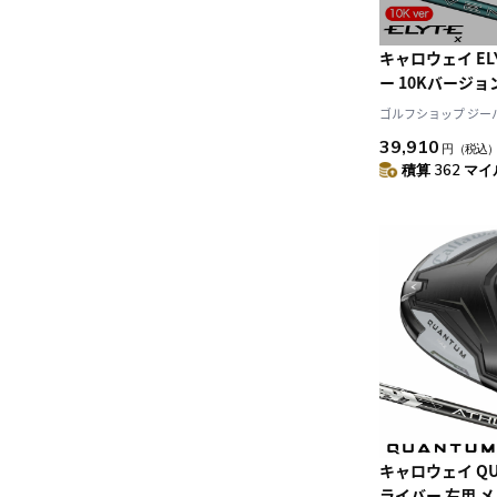
キャロウェイ ELY
ー 10Kバージョ
VENTUS GREEN 
ゴルフショップ ジーパー
Callaway カ
39,910
円
（税込
正規品 2025年モデ
積算 362 マイル
ゴルフクラブ
キャロウェイ QUA
ライバー 右用 メン