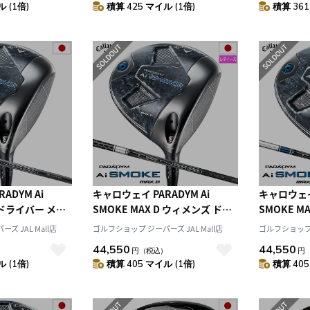
 (1倍)
積算 425 マイル (1倍)
積算 361
10
2026.10
月
2026.11
木
金
土
日
月
火
水
木
金
土
4
5
1
2
3
0
11
12
4
5
6
7
8
9
10
7
18
19
11
12
13
14
15
16
17
4
25
26
18
19
20
21
22
23
24
25
26
27
28
29
30
31
ADYM Ai
キャロウェイ PARADYM Ai
キャロウェイ 
D ドライバー メン
SMOKE MAX D ウィメンズ ドラ
SMOKE M
PRO BLUE 1K
イバー レディース 右用 TENSEI
メンズ 右用 T
ズ JAL Mall店
ゴルフショップ ジーパーズ JAL Mall店
ゴルフショップ ジ
ャフト 日本正規品
45 for Callaway カーボンシャフ
Callawa
44,550
44,550
）
円
（税込）
円
llaway
ト 日本正規品 2024年モデル
正規品 202
 (1倍)
積算 405 マイル (1倍)
積算 405
Callaway