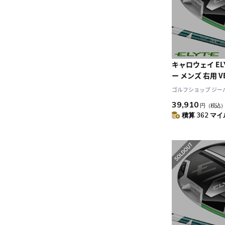
キャロウェイ ELY
ー メンズ 右用 VE
50 for Call
ゴルフショップ ジーパー
ト 日本正規品 2
39,910
円
（税込
積算 362 マイル