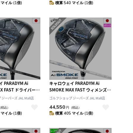
 マイル (1倍)
積算 540 マイル (1倍)
PARADYM Ai
キャロウェイ PARADYM Ai
AX FAST ドライバー
SMOKE MAX FAST ウィメンズ
ENSEI 40 for
ドライバー レディース 右用
ーパーズ JAL Mall店
ゴルフショップ ジーパーズ JAL Mall店
y カーボンシャフト 日本
ELDIO 40 for Callaway カーボン
44,550
（税込）
円
（税込）
4年モデル Callaway
シャフト 日本正規品 2024年モデ
 マイル (1倍)
積算 405 マイル (1倍)
ル Callaway