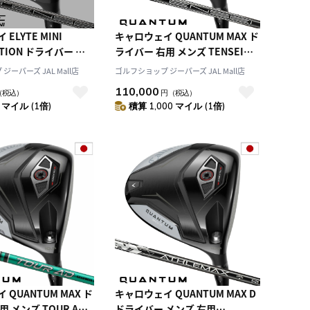
ELYTE MINI
キャロウェイ QUANTUM MAX ド
DITION ドライバー 数
ライバー 右用 メンズ TENSEI
右用 TENSEI
GRAY 60 for Callaway カーボン
ーパーズ JAL Mall店
ゴルフショップ ジーパーズ JAL Mall店
for Callaway カーボ
シャフト 日本正規品 2026年モデ
110,000
（税込）
円
（税込）
日本正規品 2025年モ
ル クアンタム Callaway ゴルフク
 マイル (1倍)
積算 1,000 マイル (1倍)
away ゴルフクラブ
ラブ
QUANTUM MAX ド
キャロウェイ QUANTUM MAX D
 メンズ TOUR AD
ドライバー メンズ 右用