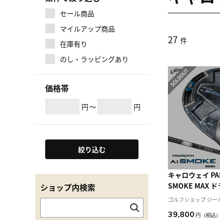
セール商品
マイルアップ商品
27
件
在庫有り
のし・ラッピングあり
価格帯
円
～
円
絞り込む
キャロウェイ PAR
SMOKE MAX
ショップ内検索
右用 TENSEI 50 
ゴルフショップ ジーパー
ーボンシャフト 日
39,800
円
（税込
年モデル Callaw