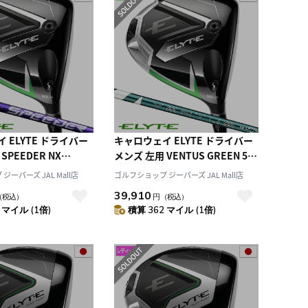
 ELYTE ドライバー
キャロウェイ ELYTE ドライバー
SPEEDER NX
メンズ 左用 VENTUS GREEN 50
50 カーボンシャフト 日
for Callaway カーボンシャフト
ーパーズ JAL Mall店
ゴルフショップ ジーパーズ JAL Mall店
025年モデル
日本正規品 2025年モデル
39,910
（税込）
円
（税込）
y ゴルフクラブ
Callaway ゴルフクラブ
 マイル (1倍)
積算 362 マイル (1倍)