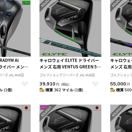
ADYM Ai
キャロウェイ ELYTE ドライバー
キャロウェイ
 ドライバー メンズ
メンズ 右用 VENTUS GREEN 50
メンズ 右用 
for Callaway カ
for Callaway カーボンシャフト
VIOLET 
ズ JAL Mall店
ゴルフショップ ジーパーズ JAL Mall店
ゴルフショップ ジ
本正規品 2024
日本正規品 2025年モデル
本正規品 2
39,910
55,000
）
円
（税込）
円
ay
Callawa
 (1倍)
積算 362 マイル (1倍)
積算 500