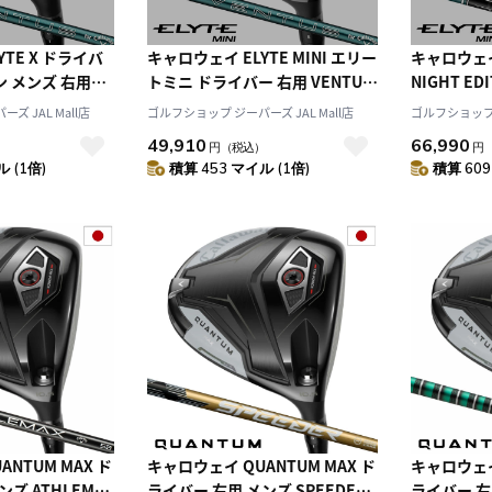
TE X ドライバ
キャロウェイ ELYTE MINI エリー
キャロウェイ 
ン メンズ 右用
トミニ ドライバー 右用 VENTUS
NIGHT E
50 for
GREEN 50 for Callaway カーボ
量限定モデル 
ズ JAL Mall店
ゴルフショップ ジーパーズ JAL Mall店
ゴルフショップ ジ
ーボンシャフト 日本
ンシャフト 日本正規品 2025年モ
GREEN 60 
49,910
66,990
）
円
（税込）
円
ル Callaway
デル Callaway ゴルフクラブ
ンシャフト 
 (1倍)
積算 453 マイル (1倍)
積算 609
デル Call
NTUM MAX ド
キャロウェイ QUANTUM MAX ド
キャロウェイ 
ズ ATHLEMAX
ライバー 右用 メンズ SPEEDER
ライバー 右用