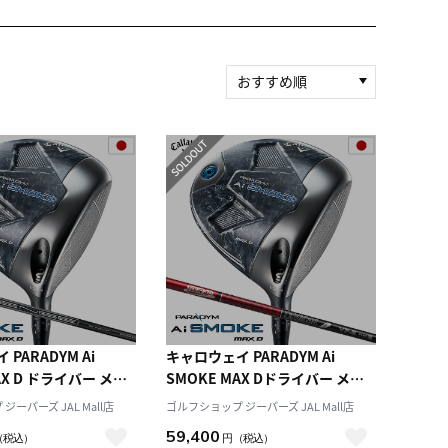
おすすめ順
新着順
積算マイル率（高い
順）
人気順
レビュー件数（多い
順）
レビュー評価（高い
順）
価格（安い順）
価格（高い順）
PARADYM Ai
キャロウェイ PARADYM Ai
AX D ドライバー メン
SMOKE MAX Dドライバー メン
EI 50 for Callaway
ズ 右用 Tour AD VF-5 カーボンシ
ーパーズ JAL Mall店
ゴルフショップ ジーパーズ JAL Mall店
ャフト 日本正規品
ャフト 日本正規品 2024年モデル
59,400
（税込）
円
（税込）
 Callaway
Callaway