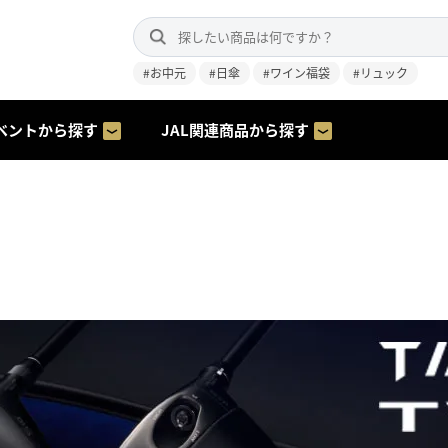
#お中元
#日傘
#ワイン福袋
#リュック
ベントから探す
JAL関連商品から探す