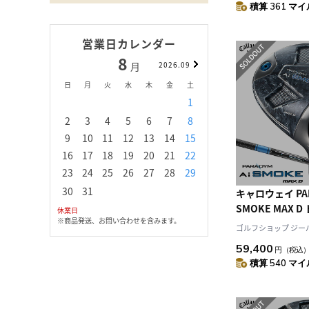
積算 361 マイル
営業日カレンダー
8
9
月
2026.09
月
日
月
火
水
木
金
土
日
月
火
水
1
1
2
3
2
3
4
5
6
7
8
6
7
8
9
1
9
10
11
12
13
14
15
13
14
15
16
1
16
17
18
19
20
21
22
20
21
22
23
2
23
24
25
26
27
28
29
27
28
29
30
30
31
キャロウェイ PAR
SMOKE MAX 
休業日
※商品発送、お問い合わせを含みます。
ズ 右用 TENSEI 
ゴルフショップ ジーパー
50 カーボンシ
59,400
円
（税込
2024年モデル Ca
積算 540 マイル