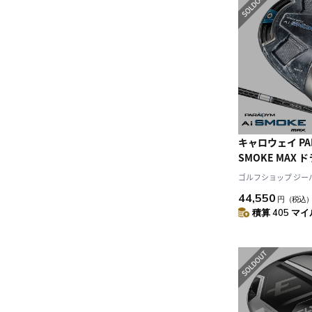
キャロウェイ PAR
SMOKE MAX
左用 TENSEI 50 
ゴルフショップ ジーパー
ーボンシャフト 日
44,550
円
（税込
年モデル Callaw
積算 405 マイル