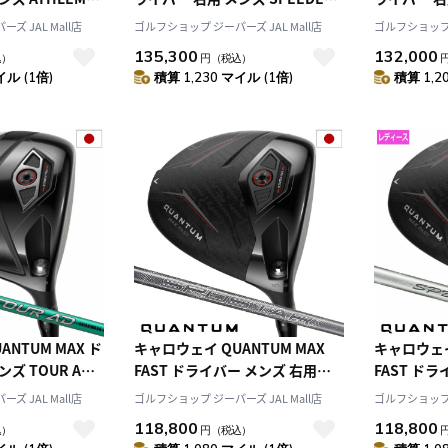
ャフト 日本正規品
NX GOLD 50 カーボンシャフト
FI 5 カ
ズ JAL Mall店
ゴルフショップ ジーパーズ JAL Mall店
ゴルフショップ ジ
クアンタム
日本正規品 2026年モデル クアン
品 2026
135,300
132,000
込）
円
（税込）
ルフクラブ
タム Callaway ゴルフクラブ
Callawa
イル (1倍)
積算 1,230 マイル (1倍)
積算 1,2
NTUM MAX ド
キャロウェイ QUANTUM MAX
キャロウェイ
ズ TOUR AD
FAST ドライバー メンズ 右用
FAST ド
シャフト 日本正規
SPDSTAR 40 カーボンシャフト
用 SPDSTA
ズ JAL Mall店
ゴルフショップ ジーパーズ JAL Mall店
ゴルフショップ ジ
ル クアンタム
日本正規品 2026年モデル クアン
ャフト 日本
118,800
118,800
込）
円
（税込）
ルフクラブ
タム Callaway ゴルフクラブ
クアンタム C