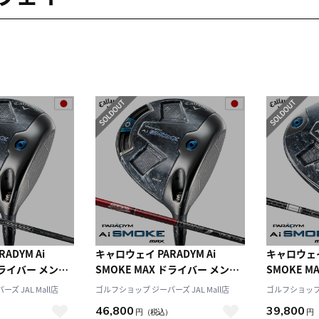
ADYM Ai
キャロウェイ PARADYM Ai
キャロウェイ 
 ドライバー メンズ
SMOKE MAX ドライバー メンズ
SMOKE M
for Callaway カ
右用 Tour AD VF-5 カーボンシャ
ズ 右用 TENS
ズ JAL Mall店
ゴルフショップ ジーパーズ JAL Mall店
ゴルフショップ ジ
本正規品 2024
フト 日本正規品 2024年モデル
カーボンシ
46,800
39,800
）
円
（税込）
円
ay
Callaway
2024年モデル