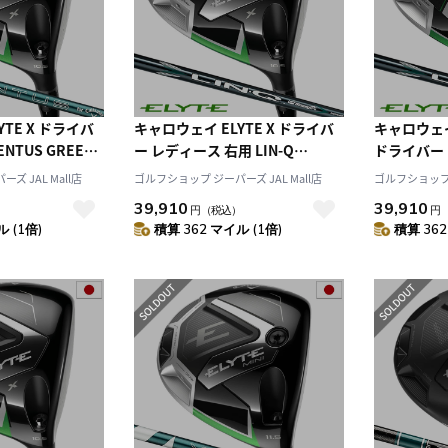
TE X ドライバ
キャロウェイ ELYTE X ドライバ
キャロウェイ 
NTUS GREEN
ー レディース 右用 LIN-Q
ドライバー メ
away カーボンシャフ
GREEN 40 for Callaway カーボ
GREEN 40 
ズ JAL Mall店
ゴルフショップ ジーパーズ JAL Mall店
ゴルフショップ ジ
025年モデル
ンシャフト 日本正規品 2025年モ
ンシャフト 
39,910
39,910
）
円
（税込）
円
デル
デル
 (1倍)
積算 362 マイル (1倍)
積算 362