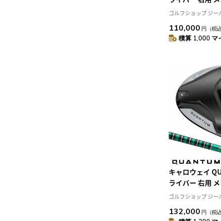
50 カーボンシ
ゴルフショップ ジーパー
2026年モデル 
110,000
円
（税
Callaway ゴ
積算 1,000 マ
キャロウェイ QUA
ライバー 右用 メン
FI 5 カーボン
ゴルフショップ ジーパー
品 2026年モデ
132,000
円
（税
Callaway ゴ