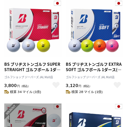
BS ブリヂストンゴルフ SUPER
BS ブリヂストンゴルフ EXTRA
STRAIGHT ゴルフボール 1ダー
SOFT ゴルフボール 1ダース(12
ス(12球入) スーパースターライ
球入) エクストラソフト 2025年
ゴルフショップ ジーパーズ JAL Mall店
ゴルフショップ ジーパーズ JAL Mall店
ト 2025年モデル
モデル BRIDGESTONE GOLF
3,800
3,120
BRIDGESTONE GOLF 日本正規
日本正規品
円
（税込）
円
（税込）
品
積算 34 マイル (1倍)
積算 28 マイル (1倍)