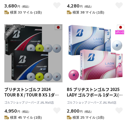
ス 全12球 TaylorMade 2024年
BRIDGESTONE GOLF 日本正規
3,680
4,280
モデル 日本正規品
品
円
（税込）
円
（税込）
積算 33 マイル (1倍)
積算 38 マイル (1倍)
ブリヂストンゴルフ 2024
BS ブリヂストンゴルフ 2025
TOUR B X / TOUR B XS 1ダー
LADY ゴルフボール 1ダース(12
ス(12球入) 2024年モデル
球入) レディース 2025年モデル
ゴルフショップ ジーパーズ JAL Mall店
ゴルフショップ ジーパーズ JAL Mall店
BRIDGESTONE GOLF 日本正規
BRIDGESTONE GOLF 日本正規
4,950
2,800
品
品
円
（税込）
円
（税込）
積算 45 マイル (1倍)
積算 25 マイル (1倍)