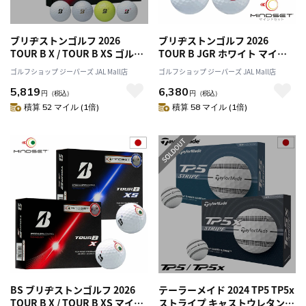
ブリヂストンゴルフ 2026
ブリヂストンゴルフ 2026
TOUR B X / TOUR B XS ゴルフ
TOUR B JGR ホワイト マイン
ボール 1ダース(12球入) ツアー
ドセット ゴルフボール 1ダース
ゴルフショップ ジーパーズ JAL Mall店
ゴルフショップ ジーパーズ JAL Mall店
B ゴルフ 2026年モデル
(12球入) 2026年モデル
5,819
6,380
BRIDGESTONE GOLF 日本正規
BRIDGESTONE GOLF 日本正規
円
（税込）
円
（税込）
品
品
積算 52 マイル (1倍)
積算 58 マイル (1倍)
BS ブリヂストンゴルフ 2026
テーラーメイド 2024 TP5 TP5x
TOUR B X / TOUR B XS マイン
ストライプ キャストウレタンカ