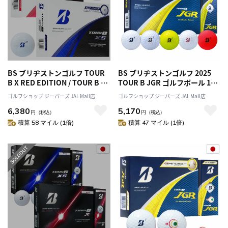
BS ブリヂストンゴルフ TOUR
BS ブリヂストンゴルフ 2025
B X RED EDITION / TOUR B XS
TOUR B JGR ゴルフボール 1ダ
BLUE EDITION ゴルフボール 1
ース(12球入) 2025年モデル
ゴルフショップ ジーパーズ JAL Mall店
ゴルフショップ ジーパーズ JAL Mall店
ダース(12球入) 2025年モデル
BRIDGESTONE GOLF 日本正規
6,380
5,170
BRIDGESTONE GOLF 日本正規
品 2025年8月7日発売予定
円
（税込）
円
（税込）
品
積算 58 マイル (1倍)
積算 47 マイル (1倍)