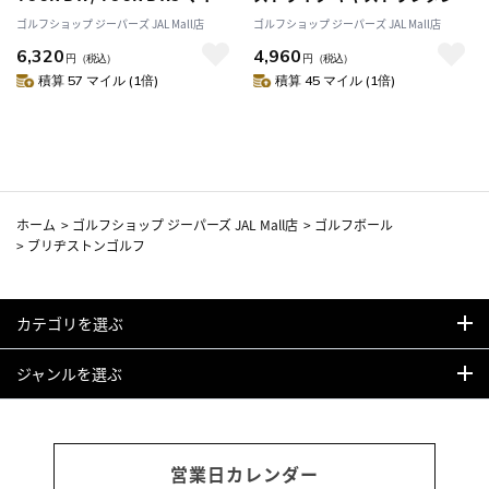
ドセット ゴルフボール 1ダース
バー ゴルフボール 1ダース(12
ゴルフショップ ジーパーズ JAL Mall店
ゴルフショップ ジーパーズ JAL Mall店
(12球入) 2026年モデル
球入り) TaylorMade 2024年モ
6,320
4,960
BRIDGESTONE GOLF 日本正規
デル 日本正規品 ゴルフ ゴルフ
円
（税込）
円
（税込）
品
ボール
積算 57 マイル (1倍)
積算 45 マイル (1倍)
ホーム
>
ゴルフショップ ジーパーズ JAL Mall店
>
ゴルフボール
>
ブリヂストンゴルフ
カテゴリを選ぶ
ジャンルを選ぶ
営業日カレンダー