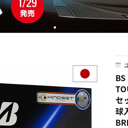
ゴ
BS
TO
セ
球入
BR