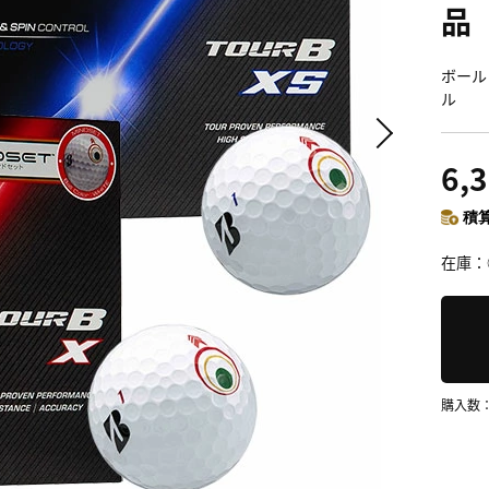
品
ボール
ル
6,
積算
在庫
購入数