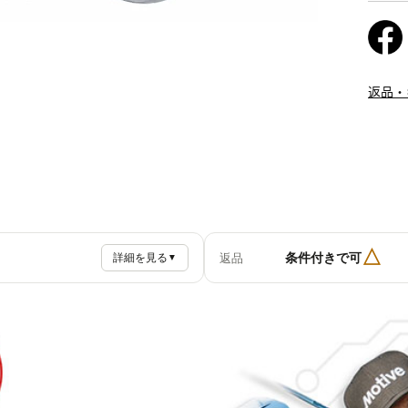
返品・
△
条件付きで可
返品
詳細を見る
▼