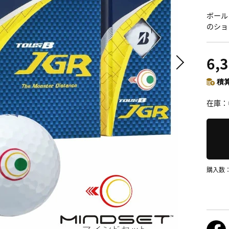
ボール
のショ
6,
積算
在庫
購入数