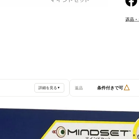
返品・
△
条件付きで可
返品
詳細を見る
▼