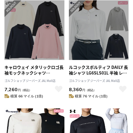
キャロウェイ メタリックロゴ長
ルコックスポルティフ DAILY 長
袖モックネックシャツ
袖シャツ LG6SLS01L 半袖 レデ
C24233204 レディース 2024秋
ィース ゴルフウェア ゴルフ le
ゴルフショップ ジーパーズ JAL Mall店
ゴルフショップ ジーパーズ JAL Mall店
冬モデル Callaway 日本正規品
coq sportif golf 2026春夏モデ
7,260
8,360
ル 日本正規品
円
（税込）
円
（税込）
積算 66 マイル (1倍)
積算 76 マイル (1倍)