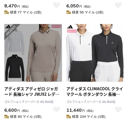
ース ゴルフウェア トップス
adidas 日本正規品
8,470
6,050
2025春夏モデル adidas 日本正
円
（税込）
円
（税込）
規品
積算 77 マイル (1倍)
積算 55 マイル (1倍)
アディダス アディゼロ ジャガ
アディダス CLIMACOOL クライ
ード 長袖シャツ JWJ92 レディ
マクール ボタンダウン 長袖シ
ース ゴルフウェア ゴルフ 2025
ャツ WU693 レディース ゴルフ
ゴルフショップ ジーパーズ JAL Mall店
ゴルフショップ ジーパーズ JAL Mall店
秋冬モデル adidas 日本正規品
ウェア ゴルフ 2026春夏モデル
6,600
11,440
adidas 日本正規品
円
（税込）
円
（税込）
積算 60 マイル (1倍)
積算 104 マイル (1倍)