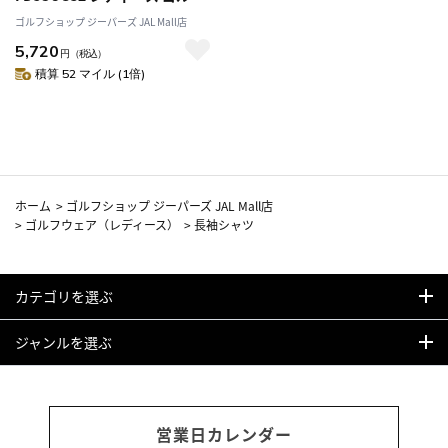
ウェア FIDRA 2024秋冬モデル
ゴルフショップ ジーパーズ JAL Mall店
日本正規品
5,720
円
（税込）
積算 52 マイル (1倍)
ホーム
>
ゴルフショップ ジーパーズ JAL Mall店
>
ゴルフウェア（レディース）
>
長袖シャツ
カテゴリを選ぶ
ジャンルを選ぶ
営業日カレンダー