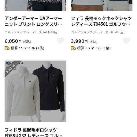
アンダーアーマー UAアーマー
フィラ 長袖モックネックシャツ
ニット プリント ロングスリー
レディース 794501 ゴルフウェ
ブ モックネック シャツ
ア 2024秋冬モデル FILA GOLF
ゴルフショップ ジーパーズ JAL Mall店
ゴルフショップ ジーパーズ JAL Mall店
1388328 レディース UNDER
日本正規品
6,050
3,990
ARMOUR 2024秋冬モデル 日本
円
（税込）
円
（税込）
正規品 ゴルフウェア
積算 55 マイル (1倍)
積算 36 マイル (1倍)
フィドラ 裏起毛ポロシャツ
FD5SUG32 レディース ゴルフ