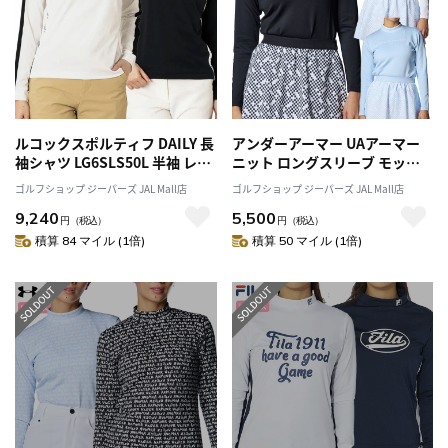
ルコックスポルティフ DAILY 長
アンダーアーマー UAアーマー
袖シャツ LG6SLS50L 半袖 レデ
ニット ロングスリーブ モック
ィース ゴルフウェア ゴルフ le
ネック シャツ 1388327 レディ
ゴルフショップ ジーパーズ JAL Mall店
ゴルフショップ ジーパーズ JAL Mall店
coq sportif golf 2026春夏モデ
ース UNDER ARMOUR 2024秋
9,240
5,500
ル 日本正規品
冬モデル 日本正規品 ゴルフウ
円
（税込）
円
（税込）
ェア
積算 84 マイル (1倍)
積算 50 マイル (1倍)