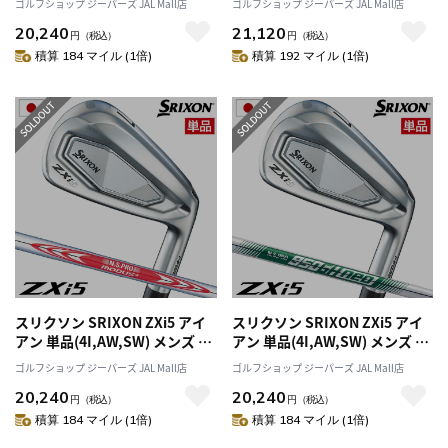
ゴルフショップ ジーパーズ JAL Mall店
ゴルフショップ ジーパーズ JAL Mall店
105 2025年モデル 日本正規品
年モデル 日本正規品
20,240
21,120
円
（税込）
円
（税込）
積算 184 マイル (1倍)
積算 192 マイル (1倍)
スリクソン SRIXON ZXi5 アイ
スリクソン SRIXON ZXi5 アイ
アン 単品(4I,AW,SW) メンズ 右
アン 単品(4I,AW,SW) メンズ 右
用 N.S.PRO MODUS3 TOUR
用 N.S.PRO 950GH neo 2025
ゴルフショップ ジーパーズ JAL Mall店
ゴルフショップ ジーパーズ JAL Mall店
105 2025年モデル 日本正規品
年モデル 日本正規品
20,240
20,240
円
（税込）
円
（税込）
積算 184 マイル (1倍)
積算 184 マイル (1倍)