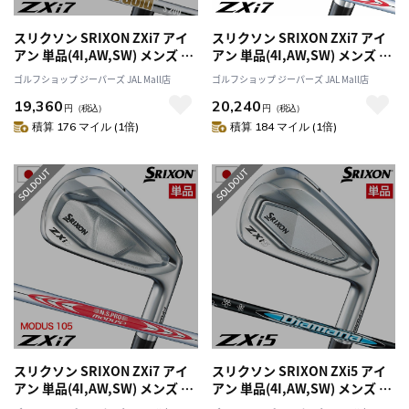
スリクソン SRIXON ZXi7 アイ
スリクソン SRIXON ZXi7 アイ
アン 単品(4I,AW,SW) メンズ 右
アン 単品(4I,AW,SW) メンズ 右
用 ダイナミックゴールド 2025
用 N.S.PRO MODUS3 TOUR
ゴルフショップ ジーパーズ JAL Mall店
ゴルフショップ ジーパーズ JAL Mall店
年モデル 日本正規品
120 2025年モデル 日本正規品
19,360
20,240
円
（税込）
円
（税込）
積算 176 マイル (1倍)
積算 184 マイル (1倍)
スリクソン SRIXON ZXi7 アイ
スリクソン SRIXON ZXi5 アイ
アン 単品(4I,AW,SW) メンズ 右
アン 単品(4I,AW,SW) メンズ 右
用 N.S.PRO MODUS3 TOUR
用 Diamana ZXi for IRON 2025