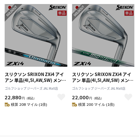
スリクソン SRIXON ZXi4 アイ
スリクソン SRIXON ZXi4 アイ
アン 単品(4I,5I,AW,SW) メンズ
アン 単品(4I,5I,AW,SW) メンズ
右用 Diamana ZXi for IRON
右用 N.S.PRO 950GH neo
ゴルフショップ ジーパーズ JAL Mall店
ゴルフショップ ジーパーズ JAL Mall店
2025年モデル 日本正規品
2025年モデル 日本正規品
22,880
22,000
円
（税込）
円
（税込）
積算 208 マイル (1倍)
積算 200 マイル (1倍)