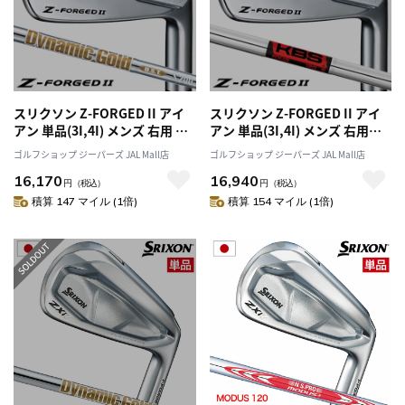
スリクソン Z-FORGED II アイ
スリクソン Z-FORGED II アイ
アン 単品(3I,4I) メンズ 右用 ダ
アン 単品(3I,4I) メンズ 右用
イナミックゴールド DST スチ
KBS TOUR スチールシャフト
ゴルフショップ ジーパーズ JAL Mall店
ゴルフショップ ジーパーズ JAL Mall店
ールシャフト 日本正規品
日本正規品
16,170
16,940
円
（税込）
円
（税込）
積算 147 マイル (1倍)
積算 154 マイル (1倍)