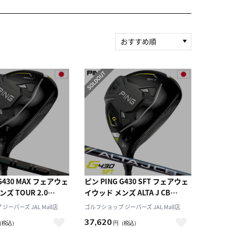
おすすめ順
新着順
積算マイル率（高い
順）
人気順
レビュー件数（多い
順）
レビュー評価（高い
順）
価格（安い順）
価格（高い順）
 G430 MAX フェアウェ
ピン PING G430 SFT フェアウェ
ズ TOUR 2.0
イウッド メンズ ALTA J CB
ーカー保証 2022年11
BLACK メーカー保証 2022年11
ーパーズ JAL Mall店
ゴルフショップ ジーパーズ JAL Mall店
正規品 日本モデル ゴ
月発売 日本正規品 右用 右打ち 右
37,620
（税込）
円
（税込）
クラブ 右用 右打ち 右
利き アルタJCB