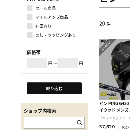
セール商品
マイルアップ商品
20
件
在庫有り
のし・ラッピングあり
価格帯
円
～
円
絞り込む
ピン PING G43
イウッド メンズ AL
ショップ内検索
BLACK メーカー
ゴルフショップ ジーパー
月発売 日本正規品
37,620
円
（税込
利き アルタJCB