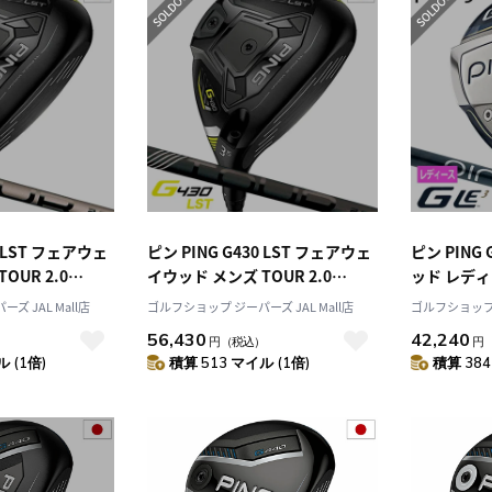
0 LST フェアウェ
ピン PING G430 LST フェアウェ
ピン PING
OUR 2.0
イウッド メンズ TOUR 2.0
ッド レディー
カー保証 日本正規
BLACK メーカー保証 日本正規品
ボンシャフト
ズ JAL Mall店
ゴルフショップ ジーパーズ JAL Mall店
ゴルフショップ ジ
右利き ピンツアー
日本モデル ゴルフ ゴルフクラブ
年9月7日発
56,430
42,240
）
円
（税込）
円
右用 右打ち 右利き ピンツアー
 (1倍)
積算 513 マイル (1倍)
積算 384
2.0