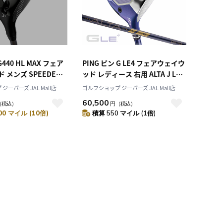
G440 HL MAX フェア
PING ピン G LE4 フェアウェイウ
 メンズ SPEEDER
ッド レディース 右用 ALTA J LE
 2025年モデル 日本
カーボン 2026年モデル 日本正規
ーパーズ JAL Mall店
ゴルフショップ ジーパーズ JAL Mall店
モデル ゴルフ ゴルフ
品 日本モデル 右打ち 右利き
60,500
（税込）
円
（税込）
 左打ち 左利き
00 マイル (10倍)
積算 550 マイル (1倍)