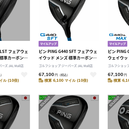
0 LST フェアウェ
ピン PING G440 SFT フェアウェ
ピン PING 
 標準カーボンシ
イウッド メンズ 標準カーボンシ
ウェイウッド
モデル 日本正規品
ャフト 2025年モデル 日本正規品
NX カーボン
ズ JAL Mall店
ゴルフショップ ジーパーズ JAL Mall店
ゴルフショップ ジ
フ ゴルフクラブ
日本モデル ゴルフ ゴルフクラブ
正規品 日本
67,100
67,100
込）
円
（税込）
円
利き
右用 右打ち 右利き
クラブ 右用
イル (10倍)
積算 6,100 マイル (10倍)
積算 6,1