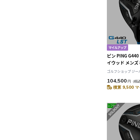
ピン PING G44
イウッド メンズ
ャフト 2025年
ゴルフショップ ジーパー
日本モデル ゴル
104,500
円
（税
右用 右打ち 右
積算 9,500 マ