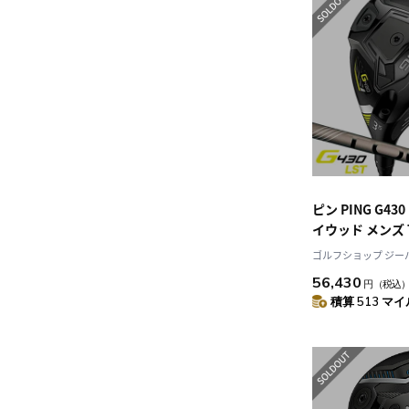
ピン PING G43
イウッド メンズ T
CHROME メー
ゴルフショップ ジーパー
品 右用 右打ち 
56,430
円
（税込
2.0
積算 513 マイル