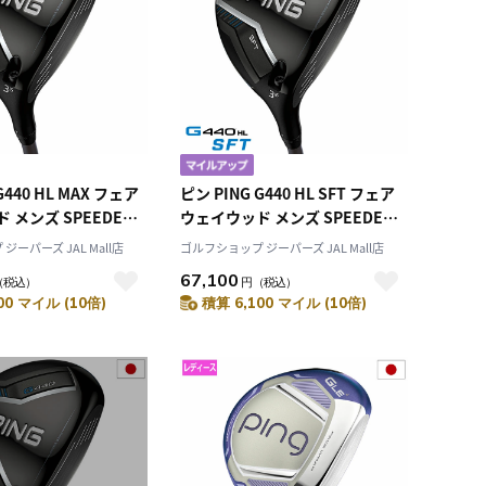
G440 HL MAX フェア
ピン PING G440 HL SFT フェア
 メンズ SPEEDER
ウェイウッド メンズ SPEEDER
 2025年モデル 日本
NX カーボン 2025年モデル 日本
ーパーズ JAL Mall店
ゴルフショップ ジーパーズ JAL Mall店
モデル ゴルフ ゴルフ
正規品 日本モデル ゴルフ ゴルフ
67,100
（税込）
円
（税込）
 右打ち 右利き
クラブ 右用 右打ち 右利き
00 マイル (10倍)
積算 6,100 マイル (10倍)