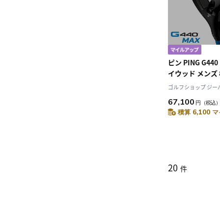
ピン PING G44
イウッド メンズ
ャフト 2025年
ゴルフショップ ジーパー
日本モデル ゴル
67,100
円
（税込
左用 左打ち 左
積算 6,100 マ
20
件