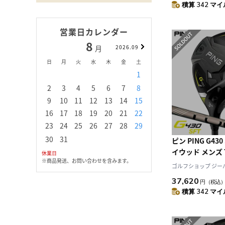
積算 342 マイル
営業日カレンダー
8
9
月
2026.09
月
日
月
火
水
木
金
土
日
月
火
水
1
1
2
3
2
3
4
5
6
7
8
6
7
8
9
1
9
10
11
12
13
14
15
13
14
15
16
1
16
17
18
19
20
21
22
20
21
22
23
2
23
24
25
26
27
28
29
27
28
29
30
30
31
ピン PING G43
イウッド メンズ T
休業日
※商品発送、お問い合わせを含みます。
CHROME メーカ
ゴルフショップ ジーパー
11月発売 日本
37,620
円
（税込
ゴルフ ゴルフク
積算 342 マイル
右利き ピンツアー