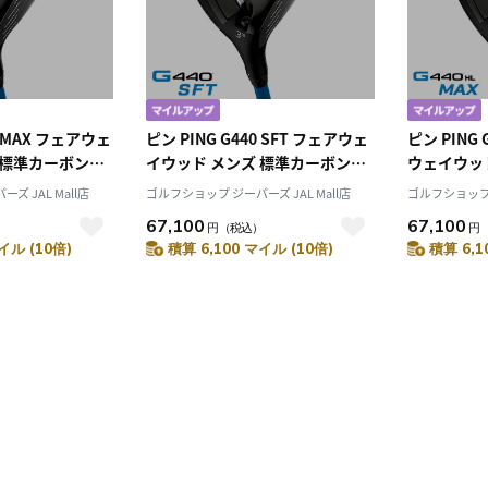
0 MAX フェアウェ
ピン PING G440 SFT フェアウェ
ピン PING 
 標準カーボンシ
イウッド メンズ 標準カーボンシ
ウェイウッド
モデル 日本正規品
ャフト 2025年モデル 日本正規品
NX カーボン
ズ JAL Mall店
ゴルフショップ ジーパーズ JAL Mall店
ゴルフショップ ジ
フ ゴルフクラブ
日本モデル ゴルフ ゴルフクラブ
正規品 日本
67,100
67,100
）
円
（税込）
円
利き
左用 左打ち 左利き
クラブ 左用
イル (10倍)
積算 6,100 マイル (10倍)
積算 6,1