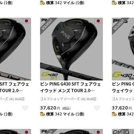
 (1倍)
積算 342 マイル (1倍)
積算 342
右利き ピンツアー2.0
利き ピンツ
10
2026.10
月
2026.11
木
金
土
日
月
火
水
木
金
土
4
5
1
2
3
0
11
12
4
5
6
7
8
9
10
7
18
19
11
12
13
14
15
16
17
4
25
26
18
19
20
21
22
23
24
25
26
27
28
29
30
31
0 SFT フェアウェ
ピン PING G430 SFT フェアウェ
ピン PING 
OUR 2.0
イウッド メンズ TOUR 2.0
ウェイウッド
ー保証 2022年
BLACK メーカー保証 2022年11
SPEEDER 
ズ JAL Mall店
ゴルフショップ ジーパーズ JAL Mall店
ゴルフショップ ジ
正規品 日本モデル
月発売 日本正規品 日本モデル ゴ
右用 右打ち
37,620
37,620
）
円
（税込）
円
ラブ 右用 右打ち
ルフ ゴルフクラブ 右用 右打ち 右
 (1倍)
積算 342 マイル (1倍)
積算 342
2.0
利き ピンツアー2.0