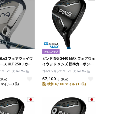
 GLe3 フェアウェイウ
ピン PING G440 MAX フェアウェ
ス ULT 250 J カー
イウッド メンズ 標準カーボンシ
 メーカー保証 2023
ャフト 2025年モデル 日本正規品
ーパーズ JAL Mall店
ゴルフショップ ジーパーズ JAL Mall店
売 日本正規品 右用
日本モデル ゴルフ ゴルフクラブ
67,100
（税込）
円
（税込）
右用 右打ち 右利き
 マイル (1倍)
積算 6,100 マイル (10倍)