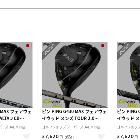
0 MAX フェアウェ
ピン PING G430 MAX フェアウェ
ピン PING
TA J CB
イウッド メンズ TOUR 2.0
イウッド メン
保証 2022年11
CHROME メーカー保証 2022年
BLACK メ
ズ JAL Mall店
ゴルフショップ ジーパーズ JAL Mall店
ゴルフショップ ジ
 右用 右打ち 右
11月発売 日本正規品 日本モデル
月発売 日本
37,620
37,620
）
円
（税込）
円
ゴルフ ゴルフクラブ 右用 右打ち
ルフ ゴルフ