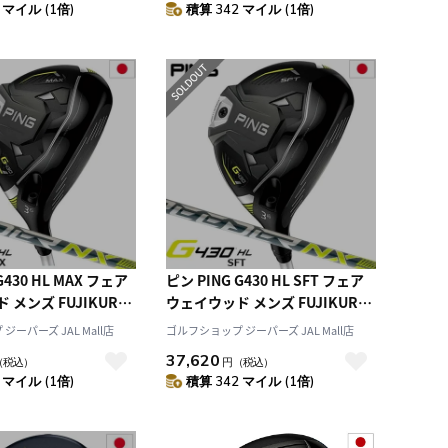
 マイル (1倍)
積算 342 マイル (1倍)
アー2.0
G430 HL MAX フェア
ピン PING G430 HL SFT フェア
 メンズ FUJIKURA
ウェイウッド メンズ FUJIKURA
NX 35/45 日本正規品
SPEEDER NX 35/45 日本正規品
ーパーズ JAL Mall店
ゴルフショップ ジーパーズ JAL Mall店
 右利き スピーダーNX
右用 右打ち 右利き スピーダーNX
37,620
（税込）
円
（税込）
 マイル (1倍)
積算 342 マイル (1倍)