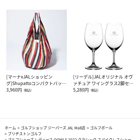
[マーナxJALショッピン
[リーデル]JALオリジナル オヴ
グ]Shupattoコンパクトバッグ
ァチュア ワイングラス2脚セッ
Drop JAL客室乗務員（LC）ス
3,960円
ト（レッドワイン）
5,280円
（税込）
（税込）
カーフ柄
ホーム
>
ゴルフショップ ジーパーズ JAL Mall店
>
ゴルフボール
>
ブリヂストンゴルフ
>
ゴルフシューズ レディース OOWLS 2022 クラシック スパイクレスシュー