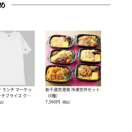
め
JAL特製
レー 200
10,800円
（
ド ランチ マーケッ
新千歳空港発 冷凍空弁セット
ッチフライス クル
（6種）
注半袖Ｔシャツ
7,560円
込）
（税込）