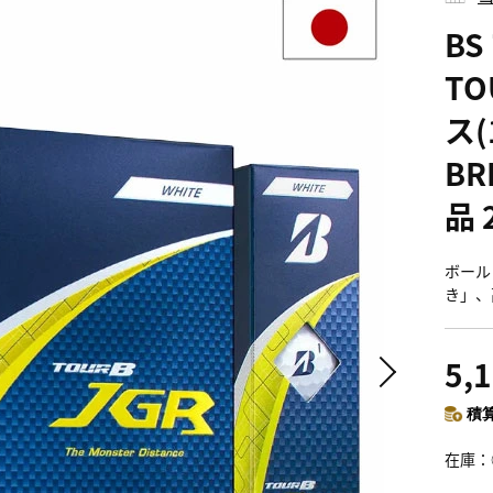
BS
TO
ス(
BR
品
ボール
き」、
5,
積算
在庫