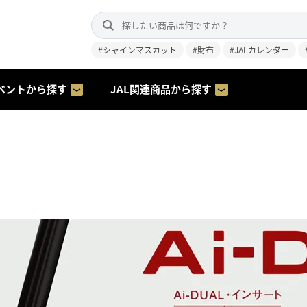
#シャインマスカット
#財布
#JALカレンダー
ベントから探す
JAL関連商品から探す