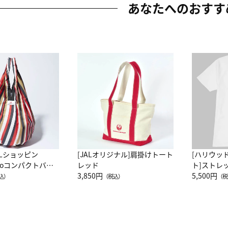
あなたへのおすす
ALショッピン
[JALオリジナル]肩掛けトート
[ハリウッ
attoコンパクトバッ
レッド
ト]ストレ
JAL客室乗務員
3,850円
ーネック別
5,500円
込）
（税込）
（税
カーフ柄