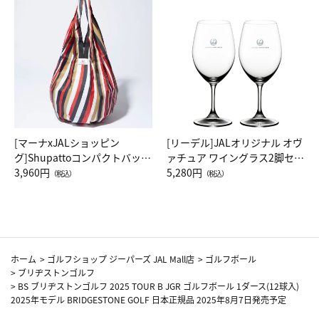
[マーナxJALショッピン
[リーデル]JALオリジナル オヴ
グ]Shupattoコンパクトバッグ
ァチュア ワイングラス2脚セッ
Drop JAL客室乗務員（LC）ス
3,960円
ト（レッドワイン）
5,280円
（税込）
（税込）
カーフ柄
ホーム
>
ゴルフショップ ジーパーズ JAL Mall店
>
ゴルフボール
>
ブリヂストンゴルフ
>
BS ブリヂストンゴルフ 2025 TOUR B JGR ゴルフボール 1ダース(12球入)
2025年モデル BRIDGESTONE GOLF 日本正規品 2025年8月7日発売予定