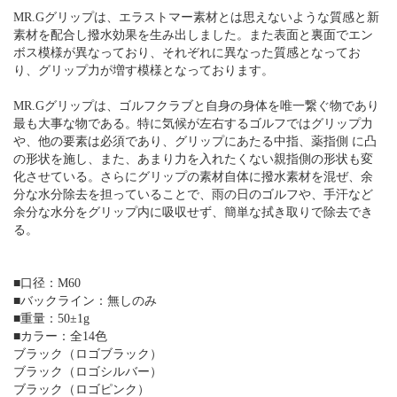
MR.Gグリップは、エラストマー素材とは思えないような質感と新
素材を配合し撥水効果を生み出しました。また表面と裏面でエン
ボス模様が異なっており、それぞれに異なった質感となってお
り、グリップ力が増す模様となっております。
MR.Gグリップは、ゴルフクラブと自身の身体を唯一繋ぐ物であり
最も大事な物である。特に気候が左右するゴルフではグリップ力
や、他の要素は必須であり、グリップにあたる中指、薬指側 に凸
の形状を施し、また、あまり力を入れたくない親指側の形状も変
化させている。さらにグリップの素材自体に撥水素材を混ぜ、余
分な水分除去を担っていることで、雨の日のゴルフや、手汗など
余分な水分をグリップ内に吸収せず、簡単な拭き取りで除去でき
る。
■口径：M60
■バックライン：無しのみ
■重量：50±1g
■カラー：全14色
ブラック（ロゴブラック）
ブラック（ロゴシルバー）
ブラック（ロゴピンク）