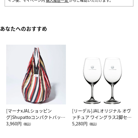
イン後、マイページ内
購入履歴一覧
からご確認いただけます。
あなたへのおすすめ
[マーナxJALショッピン
[リーデル]JALオリジナル オヴ
グ]Shupattoコンパクトバッグ
ァチュア ワイングラス2脚セッ
Drop JAL客室乗務員（LC）ス
3,960円
ト（レッドワイン）
5,280円
（税込）
（税込）
カーフ柄