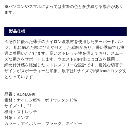
※パソコンやスマホによっては実際の色と多少異なる場合があり
ます。
製品仕様
冷感性に優れた薄手のナイロン混素材を使用したテーパードパン
ツ。 肌に触れた際にひんやりとした感触があり、暑い季節でも快
適に着用いただけます。高いストレッチ性を備えており、スムー
ズな動きをサポートします。ウエストの内側にはゴムを採用し、
締め付け感を軽減したストレスフリーな設計です。複雑な切替デ
ザインがスポーティーな印象。股下はLサイズで約81cmのロング丈
となっています。
品番：ADMA640
素材：ナイロン85% ポリウレタン15%
サイズ：L、LL
機能：ストレッチ
対象：メンズ
カラー：アイボリー、ブラック、ネイビー