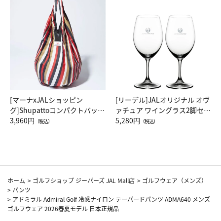
[マーナxJALショッピン
[リーデル]JALオリジナル オヴ
グ]Shupattoコンパクトバッグ
ァチュア ワイングラス2脚セッ
Drop JAL客室乗務員（LC）ス
3,960円
ト（レッドワイン）
5,280円
（税込）
（税込）
カーフ柄
ホーム
>
ゴルフショップ ジーパーズ JAL Mall店
>
ゴルフウェア（メンズ）
>
パンツ
>
アドミラル Admiral Golf 冷感ナイロン テーパードパンツ ADMA640 メンズ
ゴルフウェア 2026春夏モデル 日本正規品